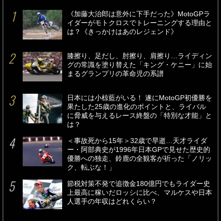
《加藤大治郎は意外に下手だった》MotoGPラ
イダーがモトクロスでトレーニングする理由と
は？《きっかけはあのレジェンド》
膝擦り、足だし、肘擦り、肩擦り…ライディン
グの常識を塗り替えた「キング・ケニー」に始
まるグランプリの革命児の系譜
日本には小椋藍がいる！ 遂にMotoGP初優勝を
果たした25歳の進化のポイントと、ライバル
に脅威を与えるレース終盤の「特別な才能」と
は？
＜事故死から15年＞32歳で早逝…天才ライダ
ー・阿部典史が1996年日本GPで見せた歴史的
優勝への独走、鈴鹿の全観客が祈った「ノリッ
ク、転ぶな！」
節税対策不発で追徴金180億円でもライダー史
上最高に稼いだロッシに比べ、マルケスや日本
人選手の年収はどれくらい？