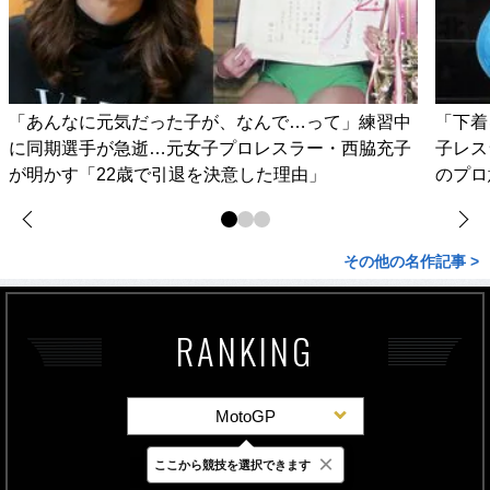
「あんなに元気だった子が、なんで…って」練習中
「下着
に同期選手が急逝…元女子プロレスラー・西脇充子
子レス
が明かす「22歳で引退を決意した理由」
のプロ
その他の名作記事 >
RANKING
MotoGP
×
ここから競技を選択できます
最新
24時間
週間