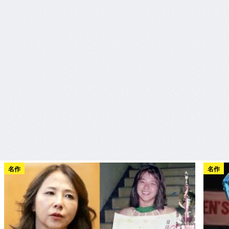
名作
名作