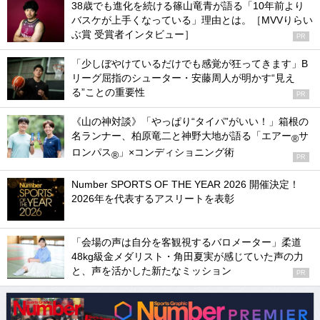
38歳でも進化を続ける篠山竜青が語る「10年前より
バスケが上手くなっている」理由とは。［MVVりらい
ぶ賞 受賞者インタビュー］
PR
「少しぼやけているだけでも感覚が狂ってきます」B
リーグ屈指のシューター・安藤周人が明かす“見え
る”ことの重要性
PR
《山の神対談》「やっぱり“タイパ”がいい！」箱根の
名ランナー、柏原竜二と神野大地が語る「エアー
サ
®
ロンパス
」×コンディショニング術
®
PR
Number SPORTS OF THE YEAR 2026 開催決定！
2026年を代表するアスリートを表彰
「会場の声は自分を客観視するバロメーター」柔道
48kg級金メダリスト・角田夏実が感じていた声の力
と、声を活かした新たなミッション
PR