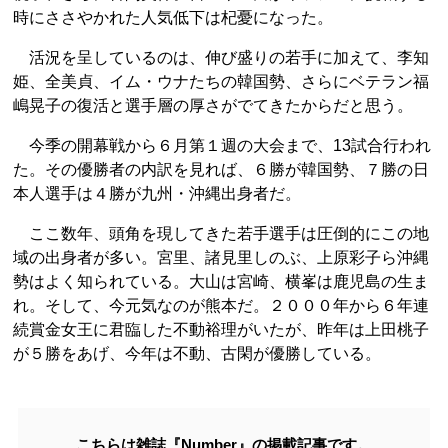
時にささやかれた人気低下は杞憂になった。
活況を呈しているのは、伸び盛りの若手に加えて、李知
姫、全美貞、イム・ウナたちの韓国勢、さらにベテラン福
嶋晃子の復活と選手層の厚さがでてきたからだと思う。
今季の開幕戦から６月第１週の大会まで、13試合行われ
た。その優勝者の内訳を見れば、６勝が韓国勢、７勝の日
本人選手は４勝が九州・沖縄出身者だ。
ここ数年、頭角を現してきた若手選手は圧倒的にこの地
域の出身者が多い。宮里、諸見里しのぶ、上原彩子ら沖縄
勢はよく知られている。大山は宮崎、横峯は鹿児島の生ま
れ。そして、今元気なのが熊本だ。２０００年から６年連
続賞金女王に君臨した不動裕理がいたが、昨年は上田桃子
が５勝をあげ、今年は不動、古閑が優勝している。
こちらは雑誌『Number』の掲載記事です。