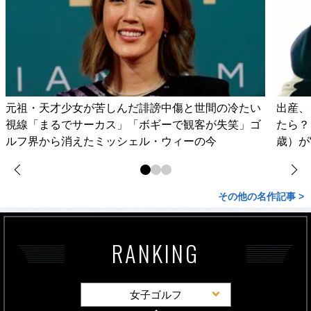
元祖・天才少女が苦しんだ誹謗中傷と世間の冷たい
出産、
視線「まるでサーカス」「ボギーで観客が失笑」ゴ
たら？
ルフ界から消えたミッシェル・ウィーの今
歳）が
その他の名作記事 >
RANKING
女子ゴルフ