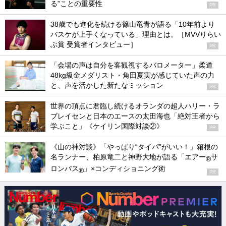
る”ことの重要性
PR
38歳でも進化を続ける篠山竜青が語る「10年前より
バスケが上手くなっている」理由とは。［MVVりらい
ぶ賞 受賞者インタビュー］
PR
「会場の声は自分を客観視するバロメーター」柔道
48kg級金メダリスト・角田夏実が感じていた声の力
と、声を活かした新たなミッション
PR
世界の頂点に君臨し続けるオランダの超人ハリー・ラ
ブレイセンと日本のエースの太田海也「絶対王者から
学ぶこと」《ケイリン国際対談②》
PR
《山の神対談》「やっぱり“タイパ”がいい！」箱根の
名ランナー、柏原竜二と神野大地が語る「エアー
サ
®
ロンパス
」×コンディショニング術
®
PR