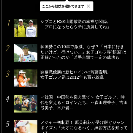
×
ここから競技を選択できます
最新
24時間
週間
シブコとRSK山陽放送の幸福な関係。
「プロになったらウチに所属してね」
韓国勢この10年で激減、なぜ？「日本に行き
たいけど、行けない…」女子ゴルフ界“鎖国”は
正解だったのか「若手台頭で一定の成功も」
開幕戦優勝は新ヒロインの斉藤愛璃。
女子ゴルフ界は2012年も百花繚乱！
＜韓国・中国勢を迎え撃て＞ 女子ゴルフ、時
代を変えるヒロインたち。～森田理香子、吉田
弓美子、木戸愛～
メジャー初制覇！ 原英莉花が受け継ぐジャン
ボイズム「天才になるべく、練習方法を知って