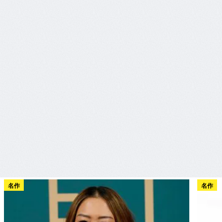
名作
名作