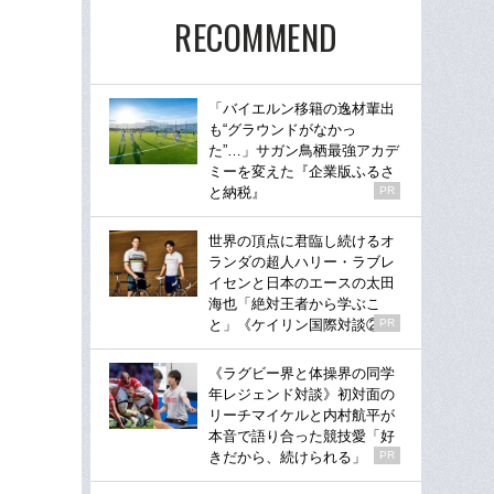
RECOMMEND
「バイエルン移籍の逸材輩出
も“グラウンドがなかっ
た”…」サガン鳥栖最強アカデ
ミーを変えた『企業版ふるさ
と納税』
PR
世界の頂点に君臨し続けるオ
ランダの超人ハリー・ラブレ
イセンと日本のエースの太田
海也「絶対王者から学ぶこ
と」《ケイリン国際対談②》
PR
《ラグビー界と体操界の同学
年レジェンド対談》初対面の
リーチマイケルと内村航平が
本音で語り合った競技愛「好
きだから、続けられる」
PR