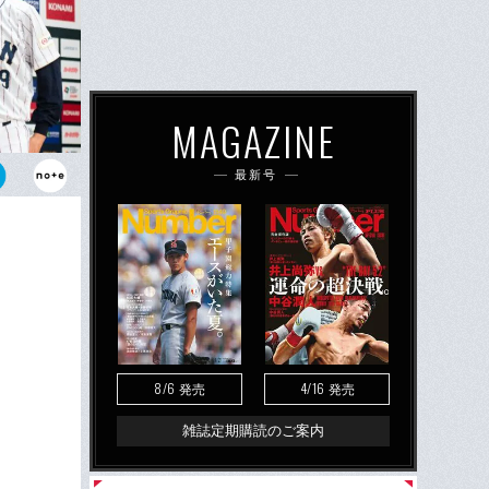
MAGAZINE
最新号
した栗山英
8/6
4/16
発売
発売
雑誌定期購読のご案内