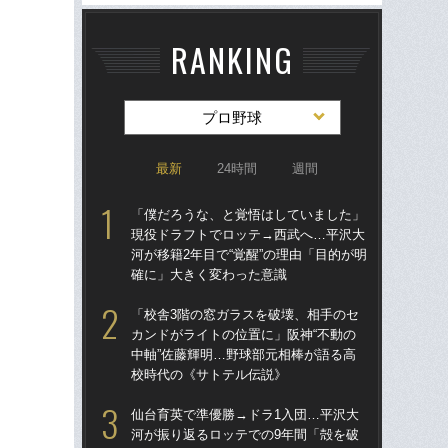
RANKING
プロ野球
最新
24時間
週間
「僕だろうな、と覚悟はしていました」
仙
現役ドラフトでロッテ→西武へ…平沢大
河
河が移籍2年目で“覚醒”の理由「目的が明
り
確に」大きく変わった意識
た
「校舎3階の窓ガラスを破壊、相手のセ
「
カンドがライトの位置に」阪神“不動の
現
中軸”佐藤輝明…野球部元相棒が語る高
河が
校時代の《サトテル伝説》
確
仙台育英で準優勝→ドラ1入団…平沢大
「
河が振り返るロッテでの9年間「殻を破
り