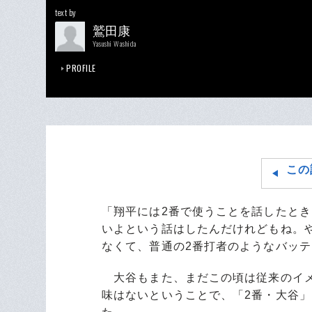
text by
鷲田康
Yasushi Washida
PROFILE
この
「翔平には2番で使うことを話したと
いよという話はしたんだけれどもね。や
なくて、普通の2番打者のようなバッ
大谷もまた、まだこの頃は従来のイメ
味はないということで、「2番・大谷