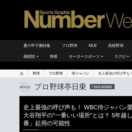
夏の甲子園特集
プロ野球
MLB
高校野球
格闘技
将棋
モータースポーツ
ラグビー
野球
プロ野球
侍ジャパン
史上最強の呼び声も！
プロ野球亭日乗
BACK NUMBER
史上最強の呼び声も！ WBC侍ジャパン
大谷翔平の”一番いい場所”とは？ 5年越
番」起用の可能性