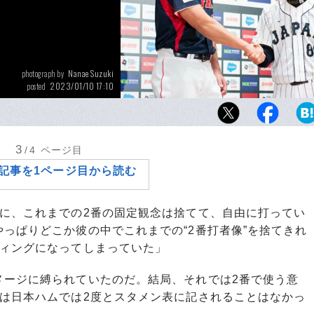
Nanae Suzuki
photograph by
2023/01/10 17:10
posted
WBCに臨む記者会見でがっちりと握手を交わ
樹監督と大谷翔平
3
/4
ページ目
記事を1ページ目から読む
きに、これまでの2番の固定観念は捨てて、自由に打ってい
っぱりどこか彼の中でこれまでの“2番打者像”を捨てきれ
ティングになってしまっていた」
ージに縛られていたのだ。結局、それでは2番で使う意
」は日本ハムでは2度とスタメン表に記されることはなかっ