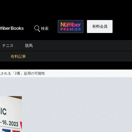
有料会員
検索
テニス
競馬
有料記事
現される「2番」起用の可能性