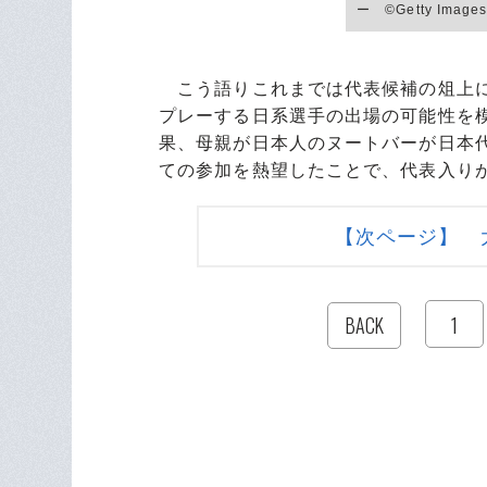
ー ©︎Getty Image
こう語りこれまでは代表候補の俎上に
プレーする日系選手の出場の可能性を模
果、母親が日本人のヌートバーが日本
ての参加を熱望したことで、代表入り
【次ページ】 
1
BACK