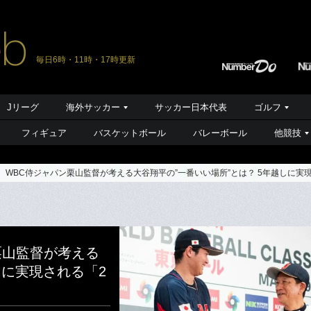
毎日6時・11時・17時更新
Jリーグ
海外サッカー
サッカー日本代表
ゴルフ
フィギュア
バスケットボール
バレーボール
他競技
 WBC侍ジャパン栗山監督が考える大谷翔平の”一番いい場所”とは？ 5年越しに実
栗山監督が考える
しに実現される「2