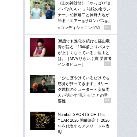
《山の神対談》「やっぱり“タ
イパ”がいい！」箱根の名ラン
ナー、柏原竜二と神野大地が
語る「エアー
サロンパス
」
®
®
×コンディショニング術
PR
38歳でも進化を続ける篠山竜
青が語る「10年前よりバスケ
が上手くなっている」理由と
は。［MVVりらいぶ賞 受賞者
インタビュー］
PR
「少しぼやけているだけでも
感覚が狂ってきます」Bリー
グ屈指のシューター・安藤周
人が明かす“見える”ことの重
要性
PR
Number SPORTS OF THE
YEAR 2026 開催決定！ 2026
年を代表するアスリートを表
彰