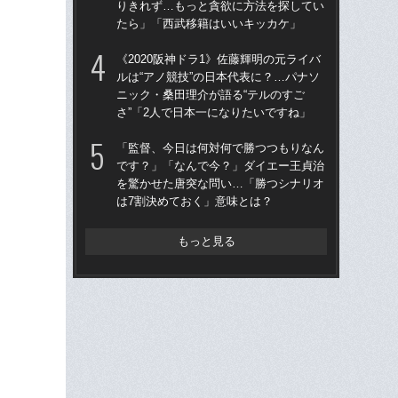
りきれず…もっと貪欲に方法を探してい
た“
たら」「西武移籍はいいキッカケ」
「
《2020阪神ドラ1》佐藤輝明の元ライバ
「
ルは“アノ競技”の日本代表に？…パナソ
終わ
ニック・桑田理介が語る“テルのすご
つか
さ”「2人で日本一になりたいですね」
リ
「監督、今日は何対何で勝つつもりなん
「
です？」「なんで今？」ダイエー王貞治
ス小
を驚かせた唐突な問い…「勝つシナリオ
貞
は7割決めておく」意味とは？
た
もっと見る