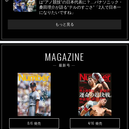
は“アノ競技”の日本代表に？…パナソニック・
桑田理介が語る“テルのすごさ”「2人で日本一
になりたいですね」
もっと見る
MAGAZINE
最新号
8/6
4/16
発売
発売