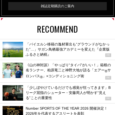
雑誌定期購読のご案内
RECOMMEND
「バイエルン移籍の逸材輩出も“グラウンドがなかっ
た”…」サガン鳥栖最強アカデミーを変えた『企業版
ふるさと納税』
PR
《山の神対談》「やっぱり“タイパ”がいい！」箱根の
名ランナー、柏原竜二と神野大地が語る「エアー
サ
®
ロンパス
」×コンディショニング術
®
PR
「少しぼやけているだけでも感覚が狂ってきます」B
リーグ屈指のシューター・安藤周人が明かす“見え
る”ことの重要性
PR
Number SPORTS OF THE YEAR 2026 開催決定！
2026年を代表するアスリートを表彰