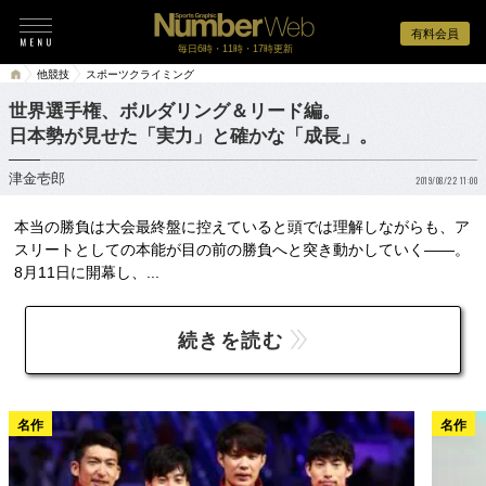
有料会員
毎日6時・11時・17時更新
他競技
スポーツクライミング
世界選手権、ボルダリング＆リード編。
日本勢が見せた「実力」と確かな「成長」。
津金壱郎
2019/08/22 11:00
本当の勝負は大会最終盤に控えていると頭では理解しながらも、ア
スリートとしての本能が目の前の勝負へと突き動かしていく――。
8月11日に開幕し、...
続きを読む
名作
名作