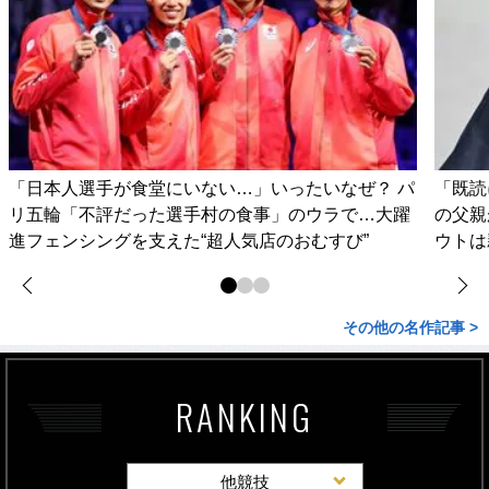
「日本人選手が食堂にいない…」いったいなぜ？ パ
「既読
リ五輪「不評だった選手村の食事」のウラで…大躍
の父親
進フェンシングを支えた“超人気店のおむすび”
ウトは
その他の名作記事 >
RANKING
他競技