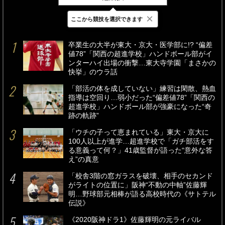
×
ここから競技を選択できます
最新
24時間
週間
卒業生の大半が東大・京大・医学部に!? “偏差
値78”「関西の超進学校」ハンドボール部がイ
ンターハイ出場の衝撃…東大寺学園「まさかの
快挙」のウラ話
「部活の体を成していない」練習は閑散、熱血
指導は空回り…弱小だった“偏差値78”「関西の
超進学校」ハンドボール部が強豪になった“奇
跡の軌跡”
「ウチの子って恵まれている」東大・京大に
100人以上が進学…超進学校で「ガチ部活をす
る意義って何？」41歳監督が語った“意外な答
え”の真意
「校舎3階の窓ガラスを破壊、相手のセカンド
がライトの位置に」阪神“不動の中軸”佐藤輝
明…野球部元相棒が語る高校時代の《サトテル
伝説》
《2020阪神ドラ1》佐藤輝明の元ライバル