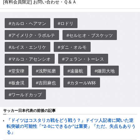
[有料会員限定] お問い合わせ・Ｑ＆Ａ
#カルロ・ヘアマン
#ロドリ
#アイメリク・ラポルテ
#セルヒオ・ブスケッツ
#ルイス・エンリケ
#ダニ・オルモ
#マルコ・アセンシオ
#フェラン・トーレス
#堂安律
#浅野拓磨
#遠藤航
#鎌田大地
#板倉滉
#吉田麻也
#カタールW杯
#ワールドカップ
サッカー日本代表の前後の記事
「ドイツはコスタリカ戦をどう戦う？」ドイツ人記者に聞いた逆
転突破の可能性「“2-0にできるか”は重要」「ただ、失点もありう
る」