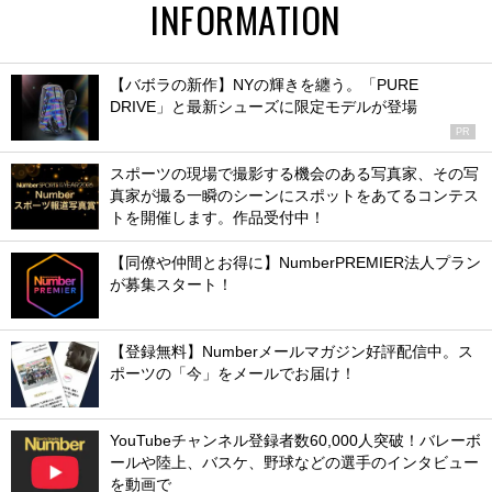
INFORMATION
【バボラの新作】NYの輝きを纏う。「PURE
DRIVE」と最新シューズに限定モデルが登場
PR
スポーツの現場で撮影する機会のある写真家、その写
真家が撮る一瞬のシーンにスポットをあてるコンテス
トを開催します。作品受付中！
【同僚や仲間とお得に】NumberPREMIER法人プラン
が募集スタート！
【登録無料】Numberメールマガジン好評配信中。ス
ポーツの「今」をメールでお届け！
YouTubeチャンネル登録者数60,000人突破！バレーボ
ールや陸上、バスケ、野球などの選手のインタビュー
を動画で