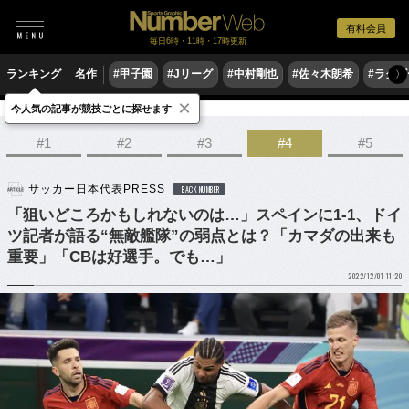
有料会員
毎日6時・11時・17時更新
ランキング
名作
#甲子園
#Jリーグ
#中村剛也
#佐々木朗希
#ラグ
〉
×
今人気の記事が競技ごとに探せます
サッカー
サッカー日本代表
#1
#2
#3
#4
#5
サッカー日本代表PRESS
BACK NUMBER
「狙いどころかもしれないのは…」スペインに1-1、ドイ
ツ記者が語る“無敵艦隊”の弱点とは？「カマダの出来も
重要」「CBは好選手。でも…」
2022/12/01 11:20