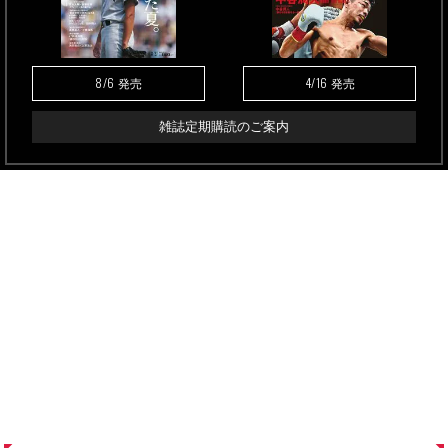
8/6
4/16
発売
発売
雑誌定期購読のご案内