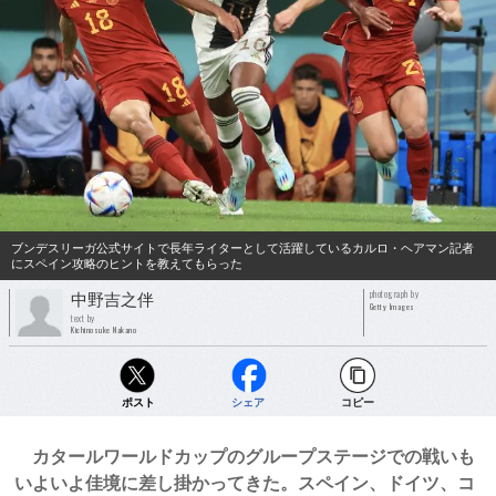
ブンデスリーガ公式サイトで長年ライターとして活躍しているカルロ・ヘアマン記者
にスペイン攻略のヒントを教えてもらった
photograph by
中野吉之伴
Getty Images
text by
Kichinosuke Nakano
ポスト
シェア
コピー
カタールワールドカップのグループステージでの戦いも
いよいよ佳境に差し掛かってきた。スペイン、ドイツ、コ