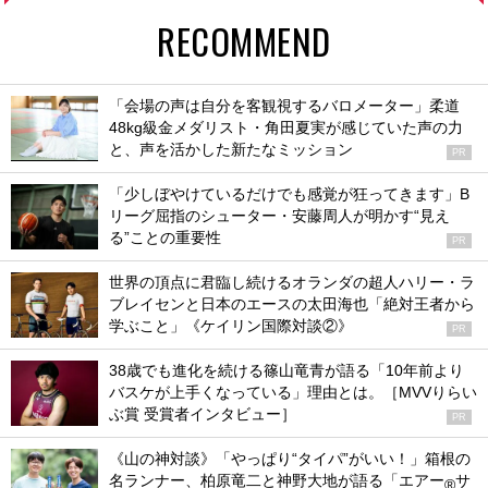
RECOMMEND
「会場の声は自分を客観視するバロメーター」柔道
48kg級金メダリスト・角田夏実が感じていた声の力
と、声を活かした新たなミッション
PR
「少しぼやけているだけでも感覚が狂ってきます」B
リーグ屈指のシューター・安藤周人が明かす“見え
る”ことの重要性
PR
世界の頂点に君臨し続けるオランダの超人ハリー・ラ
ブレイセンと日本のエースの太田海也「絶対王者から
学ぶこと」《ケイリン国際対談②》
PR
38歳でも進化を続ける篠山竜青が語る「10年前より
バスケが上手くなっている」理由とは。［MVVりらい
ぶ賞 受賞者インタビュー］
PR
《山の神対談》「やっぱり“タイパ”がいい！」箱根の
名ランナー、柏原竜二と神野大地が語る「エアー
サ
®