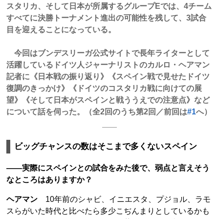
スタリカ、そして日本が所属するグループEでは、4チーム
すべてに決勝トーナメント進出の可能性を残して、3試合
目を迎えることになっている。
今回はブンデスリーガ公式サイトで長年ライターとして
活躍しているドイツ人ジャーナリストのカルロ・ヘアマン
記者に《日本戦の振り返り》《スペイン戦で見せたドイツ
復調のきっかけ》《ドイツのコスタリカ戦に向けての展
望》《そして日本がスペインと戦ううえでの注意点》など
について話を伺った。（全2回のうち第2回／前回は
#1
へ）
ビッグチャンスの数はそこまで多くないスペイン
――実際にスペインとの試合をみた後で、弱点と言えそう
なところはありますか？
ヘアマン
10年前のシャビ、イニエスタ、プジョル、ラモ
スらがいた時代と比べたら多少こぢんまりとしているかも