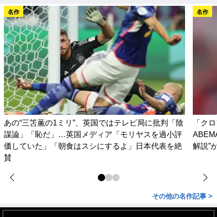
名作
名作
あの“三笘薫の1ミリ”、英国ではテレビ局に批判「陰
「クロ
謀論」「恥だ」…英国メディア「モリヤスを過小評
ABE
価していた」「朝食はスシにするよ」日本代表を絶
解説”
賛
その他の名作記事 >