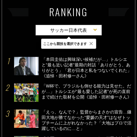
RANKING
サッカー日本代表
×
ここから競技を選択できます
最新
24時間
週間
「本田圭佑は興味深い候補だが…」トルシエ
と“最も近い記者”最期の対話「ありがとう、あ
りがとう」「君が日本と私をつないでくれた」
《追悼・田村修一さん》
「W杯で、ブラジルも倒せる能力は見せた。だ
が…」トルシエが“最も愛した記者”が死の直前
まで続けた取材を公開《追悼・田村修一さん》
「えっ、なんで？」監督からまさかの宣告…鎌
田大地が勝てなかった“愛媛の天才”はなぜトッ
プチームに上がれなかった？「大地はプロで活
躍しているのに…と」