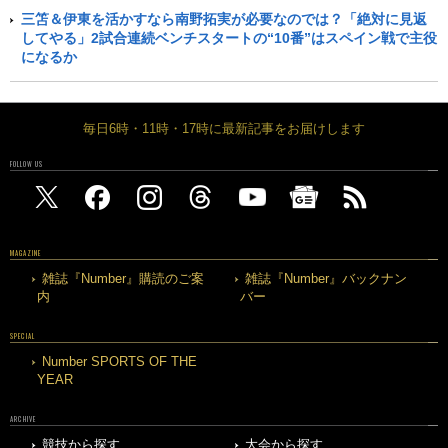
三笘＆伊東を活かすなら南野拓実が必要なのでは？「絶対に見返
してやる」2試合連続ベンチスタートの“10番”はスペイン戦で主役
になるか
毎日6時・11時・17時に最新記事をお届けします
FOLLOW US
MAGAZINE
雑誌『Number』購読のご案
雑誌『Number』バックナン
内
バー
SPECIAL
Number SPORTS OF THE
YEAR
ARCHIVE
競技から探す
大会から探す