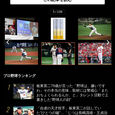
5 / 108
プロ野球ランキング
板東英二79歳が言った「野球は、嫌いです
わ」その本当の意味…取材には警戒心「また
おちょくられるんか、と」タレント活動で上
書きした“野球人の顔”
「自虐の天才投手」板東英二が話してい
た“ひとつの嘘”…「じつは長嶋茂雄・王貞治