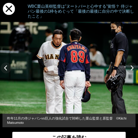
WBC栗山英樹監督は”ヌートバーと心中する”覚悟？ 侍ジャ
パン最後の1枠をめぐって「最後の最後に自分の中で決断し
たこと」
昨年11月の侍ジャパンvs巨人の強化試合で対峙した栗山監督と原監督 ©︎Kiichi
Matsumoto
この記事を読む