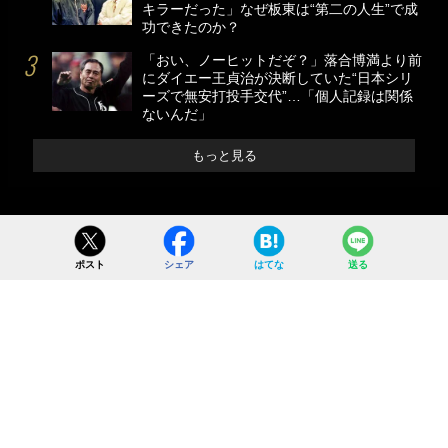
キラーだった」なぜ板東は“第二の人生”で成
功できたのか？
「おい、ノーヒットだぞ？」落合博満より前
にダイエー王貞治が決断していた“日本シリ
ーズで無安打投手交代”…「個人記録は関係
ないんだ」
もっと見る
ポスト
シェア
はてな
送る