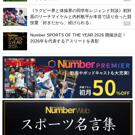
《ラグビー界と体操界の同学年レジェンド対談》初対
面のリーチマイケルと内村航平が本音で語り合った競
技愛「好きだから、続けられる」
PR
Number SPORTS OF THE YEAR 2026 開催決定！
2026年を代表するアスリートを表彰