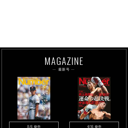
MAGAZINE
最新号
8/6
4/16
発売
発売