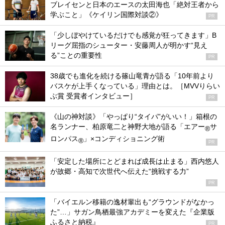
ブレイセンと日本のエースの太田海也「絶対王者から
学ぶこと」《ケイリン国際対談②》
PR
「少しぼやけているだけでも感覚が狂ってきます」B
リーグ屈指のシューター・安藤周人が明かす“見え
る”ことの重要性
PR
38歳でも進化を続ける篠山竜青が語る「10年前より
バスケが上手くなっている」理由とは。［MVVりらい
ぶ賞 受賞者インタビュー］
PR
《山の神対談》「やっぱり“タイパ”がいい！」箱根の
名ランナー、柏原竜二と神野大地が語る「エアー
サ
®
ロンパス
」×コンディショニング術
®
PR
「安定した場所にとどまれば成長は止まる」西内悠人
が故郷・高知で次世代へ伝えた“挑戦する力”
PR
「バイエルン移籍の逸材輩出も“グラウンドがなかっ
た”…」サガン鳥栖最強アカデミーを変えた『企業版
ふるさと納税』
PR