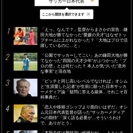
サッカー日本代表
×
ここから競技を選択できます
最新
24時間
週間
「えっ、なんで？」監督からまさかの宣告…鎌
田大地が勝てなかった“愛媛の天才”はなぜトッ
プチームに上がれなかった？「大地はプロで活
躍しているのに…と」
「公園でサッカーしてこい」あの鎌田大地が勝
てなかった“四国の天才少年”がぶつかった「プ
ロの壁」とは何だった？ 本人が気づいた“意外
な事実”と現在地
「ピッチと同じ高いレベルでなければ」オシム
と“生涯愛した記者”が生前に願った日本サッカ
ーメディア論「疑問に答える媒体…それこそ百
科事典だ」
「恋人や移籍ゴシップより面白いはずだ」オシ
ム元日本代表監督が語った“サッカーメディア
への期待”「深く語る必要が…そういうわけ
で、ありがとう」
「本田圭佑は興味深い候補だが…」トルシエ