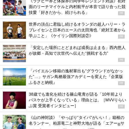
《ラグビー界と体操界の同学年レジェンド対談》初対
面のリーチマイケルと内村航平が本音で語り合った競
技愛「好きだから、続けられる」
PR
世界の頂点に君臨し続けるオランダの超人ハリー・ラ
ブレイセンと日本のエースの太田海也「絶対王者から
学ぶこと」《ケイリン国際対談②》
PR
「安定した場所にとどまれば成長は止まる」西内悠人
が故郷・高知で次世代へ伝えた“挑戦する力”
PR
「バイエルン移籍の逸材輩出も“グラウンドがなかっ
た”…」サガン鳥栖最強アカデミーを変えた『企業版
ふるさと納税』
PR
38歳でも進化を続ける篠山竜青が語る「10年前より
バスケが上手くなっている」理由とは。［MVVりらい
ぶ賞 受賞者インタビュー］
PR
《山の神対談》「やっぱり“タイパ”がいい！」箱根の
名ランナー、柏原竜二と神野大地が語る「エアー
サ
®