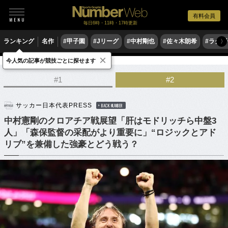
有料会員
毎日6時・11時・17時更新
ランキング
名作
#甲子園
#Jリーグ
#中村剛也
#佐々木朗希
#ラグ
〉
×
今人気の記事が競技ごとに探せます
サッカー
サッカー日本代表
#1
#2
サッカー日本代表PRESS
BACK NUMBER
中村憲剛のクロアチア戦展望「肝はモドリッチら中盤3
人」「森保監督の采配がより重要に」“ロジックとアド
リブ”を兼備した強豪とどう戦う？