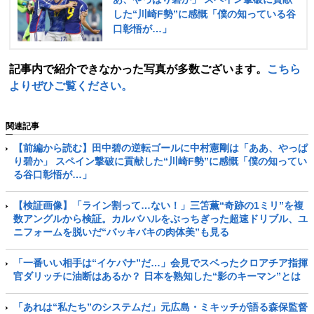
した“川崎F勢”に感慨「僕の知っている谷
口彰悟が…」
記事内で紹介できなかった写真が多数ございます。
こちら
よりぜひご覧ください。
関連記事
【前編から読む】田中碧の逆転ゴールに中村憲剛は「ああ、やっぱ
り碧か」 スペイン撃破に貢献した“川崎F勢”に感慨「僕の知ってい
る谷口彰悟が…」
【検証画像】「ライン割って…ない！」三笘薫“奇跡の1ミリ”を複
数アングルから検証。カルバハルをぶっちぎった超速ドリブル、ユ
ニフォームを脱いだ“バッキバキの肉体美”も見る
「一番いい相手は“イケバナ”だ…」会見でスベったクロアチア指揮
官ダリッチに油断はあるか？ 日本を熟知した“影のキーマン”とは
「あれは“私たち”のシステムだ」元広島・ミキッチが語る森保監督