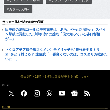
#カタールW杯
サッカー日本代表の前後の記事
田中碧の逆転ゴールに中村憲剛は「ああ、やっぱり碧か」 スペイ
ン撃破に貢献した“川崎F勢”に感慨「僕の知っている谷口彰悟
が…」
〈クロアチア戦予想スタメン〉モドリッチら“最強級中盤トリ
オ”をどう封じる？ 遠藤航「一番良くないのは、コスタリカ戦みた
いに…」
毎日6時・11時・17時に最新記事をお届けします
FOLLOW US
MAGAZINE