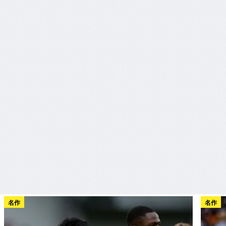
名作
名作