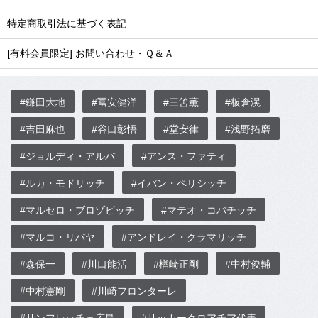
特定商取引法に基づく表記
[有料会員限定] お問い合わせ・Ｑ＆Ａ
#鎌田大地
#冨安健洋
#三笘薫
#板倉滉
#吉田麻也
#谷口彰悟
#堂安律
#浅野拓磨
#ジョルディ・アルバ
#アンス・ファティ
#ルカ・モドリッチ
#イバン・ペリシッチ
#マルセロ・ブロゾビッチ
#マテオ・コバチッチ
#マルコ・リバヤ
#アンドレイ・クラマリッチ
#森保一
#川口能活
#楢崎正剛
#中村俊輔
#中村憲剛
#川崎フロンターレ
#サンフレッチェ広島
#サッカークロアチア代表