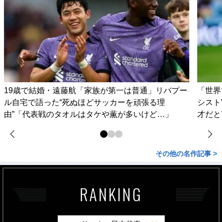
19歳で結婚・遠藤航「家族が第一は普通」リバプー
「世界
ル自宅で語った“死ぬほどサッカーを頑張る理
シスト
由”「代表戦のタオルはタケや薫が多いけど…」
才だと
その他の名作記事 >
RANKING