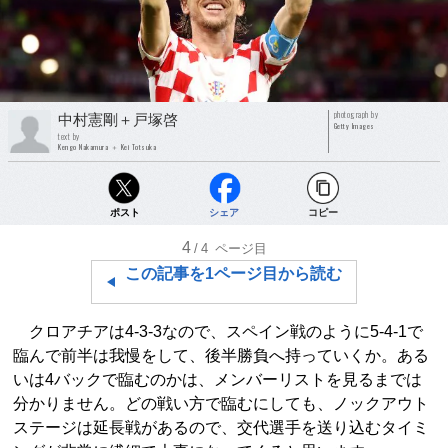
photograph by
中村憲剛＋戸塚啓
Getty Images
text by
Kengo Nakamura ＋ Kei Totsuka
ポスト
シェア
コピー
4
/4
ページ目
この記事を1ページ目から読む
クロアチアは4-3-3なので、スペイン戦のように5-4-1で
臨んで前半は我慢をして、後半勝負へ持っていくか。ある
いは4バックで臨むのかは、メンバーリストを見るまでは
分かりません。どの戦い方で臨むにしても、ノックアウト
ステージは延長戦があるので、交代選手を送り込むタイミ