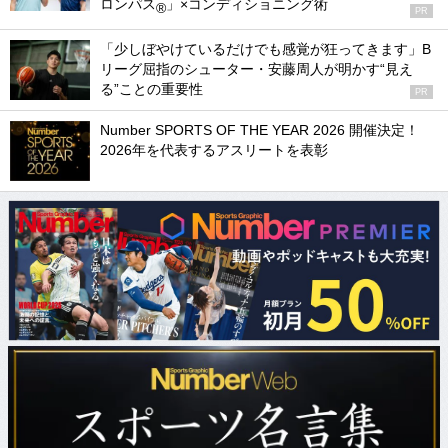
ロンパス
」×コンディショニング術
®
PR
「少しぼやけているだけでも感覚が狂ってきます」B
リーグ屈指のシューター・安藤周人が明かす“見え
る”ことの重要性
PR
Number SPORTS OF THE YEAR 2026 開催決定！
2026年を代表するアスリートを表彰