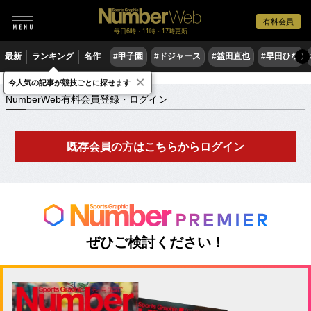
有料会員
毎日6時・11時・17時更新
最新
ランキング
名作
#甲子園
#ドジャース
#益田直也
#早田ひな
〉
×
NumberWeb有料会員登録・ログイン
今人気の記事が競技ごとに探せます
NumberWeb有料会員登録・ログイン
既存会員の方はこちらからログイン
ぜひご検討ください！