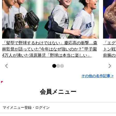
「髪型で野球するわけではない」慶応高の衝撃…森
「エグ
林監督が語っていた“今年はなぜ強いのか？” 甲子園
トン戦
4万人が沸いた清原勝児「野球は本当に楽しい」
前腕の
その他の名作記事 >
会員メニュー
マイメニュー登録・ログイン