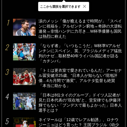
×
ここから競技を選択できます
最新
24時間
週間
涙のメッシ「傷が癒えるまで時間が」「スペイ
ンに祝福を」アルゼンチン窮地→奇跡の大逆転
連発→非情ハンデに力尽き…W杯準優勝も国民
は熱烈に称えた
「ならず者」「いつもこうだ」W杯準Vアルゼ
ンチンにスペイン、英、ブラジルメディア猛批
判のナゼ…取材歴40年ライバル国記者が語る
「カチンバ」
「トミは更衣室で愛されているんだ」アーセナ
ル冨安健洋25歳、“日本人が知らない”現地評
価…4カ月間で“激変”、アルテタ監督も絶賛
「本当に助かる」
「日本は8位タイのグループ」ドイツ人記者が
見た日本代表の“現在地”と、堂安律でも伊藤洋
輝でもない「ブンデスで最もよかった」日本人
選手とは？
ネイマールは「12歳でレアル勧誘」、ロナウ
ジーニョはどう育った？ 王国ブラジル《幼少