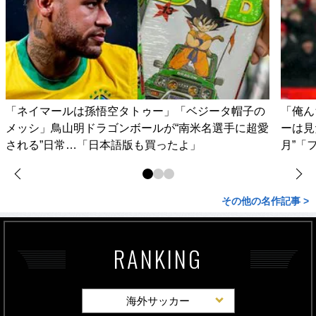
「ネイマールは孫悟空タトゥー」「ベジータ帽子の
「俺ん
メッシ」鳥山明ドラゴンボールが“南米名選手に超愛
ーは見
される”日常…「日本語版も買ったよ」
月”「
その他の名作記事 >
RANKING
海外サッカー