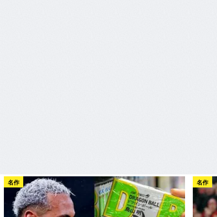
名作
名作