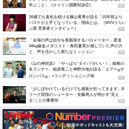
学ぶこと」《ケイリン国際対談②》
PR
38歳でも進化を続ける篠山竜青が語る「10年前より
バスケが上手くなっている」理由とは。［MVVりらい
ぶ賞 受賞者インタビュー］
PR
「会場の声は自分を客観視するバロメーター」柔道
48kg級金メダリスト・角田夏実が感じていた声の力
と、声を活かした新たなミッション
PR
《山の神対談》「やっぱり“タイパ”がいい！」箱根の
名ランナー、柏原竜二と神野大地が語る「エアー
サ
®
ロンパス
」×コンディショニング術
®
PR
「少しぼやけているだけでも感覚が狂ってきます」B
リーグ屈指のシューター・安藤周人が明かす“見え
る”ことの重要性
PR