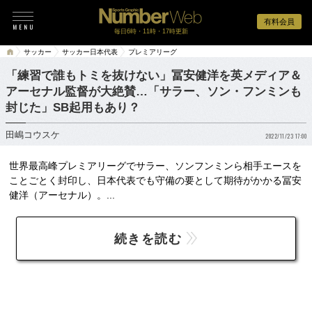
有料会員
毎日6時・11時・17時更新
サッカー
サッカー日本代表
プレミアリーグ
「練習で誰もトミを抜けない」冨安健洋を英メディア＆
アーセナル監督が大絶賛…「サラー、ソン・フンミンも
封じた」SB起用もあり？
田嶋コウスケ
2022/11/23 17:00
世界最高峰プレミアリーグでサラー、ソンフンミンら相手エースを
ことごとく封印し、日本代表でも守備の要として期待がかかる冨安
健洋（アーセナル）。...
続きを読む