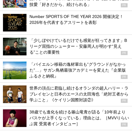
技愛「好きだから、続けられる」
PR
Number SPORTS OF THE YEAR 2026 開催決定！
2026年を代表するアスリートを表彰
「少しぼやけているだけでも感覚が狂ってきます」B
リーグ屈指のシューター・安藤周人が明かす“見え
る”ことの重要性
PR
「バイエルン移籍の逸材輩出も“グラウンドがなかっ
た”…」サガン鳥栖最強アカデミーを変えた『企業版
ふるさと納税』
PR
世界の頂点に君臨し続けるオランダの超人ハリー・ラ
ブレイセンと日本のエースの太田海也「絶対王者から
学ぶこと」《ケイリン国際対談②》
PR
38歳でも進化を続ける篠山竜青が語る「10年前より
バスケが上手くなっている」理由とは。［MVVりらい
ぶ賞 受賞者インタビュー］
PR