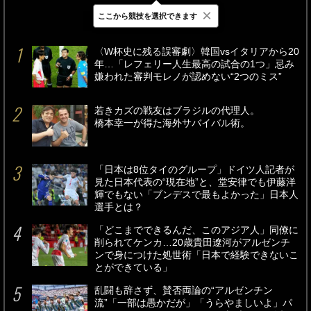
×
ここから競技を選択できます
最新
24時間
週間
〈W杯史に残る誤審劇〉韓国vsイタリアから20
年…「レフェリー人生最高の試合の1つ」忌み
嫌われた審判モレノが認めない“2つのミス”
若きカズの戦友はブラジルの代理人。
橋本幸一が得た海外サバイバル術。
「日本は8位タイのグループ」ドイツ人記者が
見た日本代表の“現在地”と、堂安律でも伊藤洋
輝でもない「ブンデスで最もよかった」日本人
選手とは？
「どこまでできるんだ、このアジア人」同僚に
削られてケンカ…20歳貴田遼河がアルゼンチ
ンで身につけた処世術「日本で経験できないこ
とができている」
乱闘も辞さず、賛否両論の“アルゼンチン
流”「一部は愚かだが」「うらやましいよ」パ