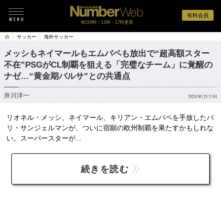
有料会員
毎日6時・11時・17時更新
サッカー
海外サッカー
メッシもネイマールもエムバペも放出で“超高額スター
不在”PSGがCL制覇を狙える「完璧なチーム」に覚醒の
ナゼ…“黄金期バルサ”との共通点
井川洋一
2025/04/29 17:04
リオネル・メッシ、ネイマール、キリアン・エムバペを手放したパ
リ・サンジェルマンが、ついに宿願の欧州制覇を果たすかもしれな
い。スーパースターが...
続きを読む