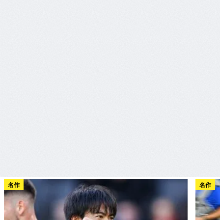
名作
名作