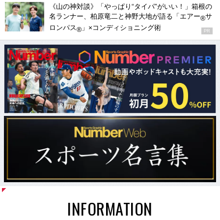
《山の神対談》「やっぱり“タイパ”がいい！」箱根の
名ランナー、柏原竜二と神野大地が語る「エアー
サ
®
ロンパス
」×コンディショニング術
®
PR
INFORMATION