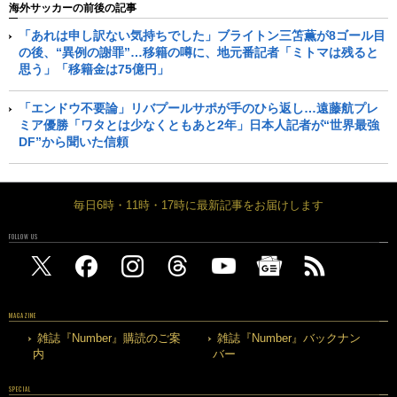
海外サッカーの前後の記事
「あれは申し訳ない気持ちでした」ブライトン三笘薫が8ゴール目
の後、“異例の謝罪”…移籍の噂に、地元番記者「ミトマは残ると
思う」「移籍金は75億円」
「エンドウ不要論」リバプールサポが手のひら返し…遠藤航プレ
ミア優勝「ワタとは少なくともあと2年」日本人記者が“世界最強
DF”から聞いた信頼
毎日6時・11時・17時に最新記事をお届けします
FOLLOW US
MAGAZINE
雑誌『Number』購読のご案
雑誌『Number』バックナン
内
バー
SPECIAL