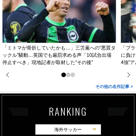
「ミトマが骨折していたかも…」三笘薫への“悪質タ
「ブラ
ックル”騒動…英国でも厳罰求める声「10試合出場
に負け
停止すべき」現地記者が取材した“その後”
4強”
その他の名作記事 >
RANKING
海外サッカー