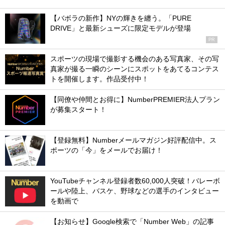
【バボラの新作】NYの輝きを纏う。「PURE
DRIVE」と最新シューズに限定モデルが登場
PR
スポーツの現場で撮影する機会のある写真家、その写
真家が撮る一瞬のシーンにスポットをあてるコンテス
トを開催します。作品受付中！
【同僚や仲間とお得に】NumberPREMIER法人プラン
が募集スタート！
【登録無料】Numberメールマガジン好評配信中。ス
ポーツの「今」をメールでお届け！
YouTubeチャンネル登録者数60,000人突破！バレーボ
ールや陸上、バスケ、野球などの選手のインタビュー
を動画で
【お知らせ】Google検索で「Number Web」の記事