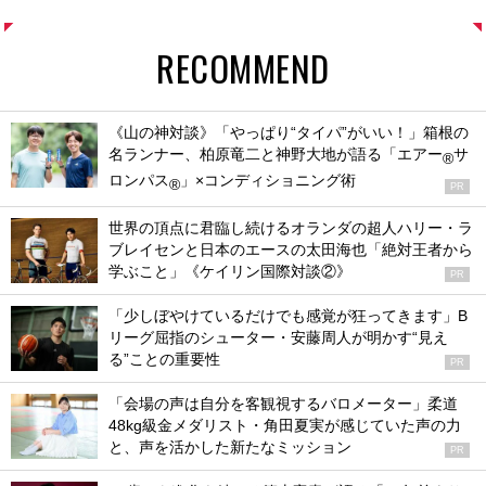
RECOMMEND
《山の神対談》「やっぱり“タイパ”がいい！」箱根の
名ランナー、柏原竜二と神野大地が語る「エアー
サ
®
ロンパス
」×コンディショニング術
®
PR
世界の頂点に君臨し続けるオランダの超人ハリー・ラ
ブレイセンと日本のエースの太田海也「絶対王者から
学ぶこと」《ケイリン国際対談②》
PR
「少しぼやけているだけでも感覚が狂ってきます」B
リーグ屈指のシューター・安藤周人が明かす“見え
る”ことの重要性
PR
「会場の声は自分を客観視するバロメーター」柔道
48kg級金メダリスト・角田夏実が感じていた声の力
と、声を活かした新たなミッション
PR