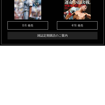
8/6
4/16
発売
発売
雑誌定期購読のご案内