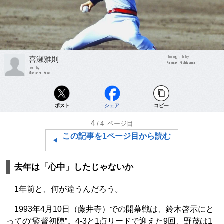
photograph by
喜瀬雅則
Kazuaki Nishiyama
text by
Masanori Kise
ポスト
シェア
コピー
4
/4
ページ目
この記事を1ページ目から読む
去年は「心中」したじゃないか
1年前と、何が違うんだろう。
1993年4月10日（藤井寺）での開幕戦は、鈴木啓示にと
っての“監督初陣”。4-3と1点リードで迎えた9回、野茂は1