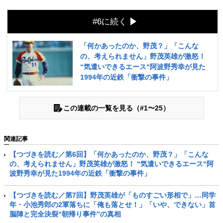
#6に続く
「何かあったのか、野茂？」「こんな
の、考えられません」野茂英雄が激怒！
“気遣いできるエース“阿波野秀幸が見た
1994年の近鉄「衝撃の事件」
この連載の一覧を見る（#1〜25）
関連記事
【つづきを読む／第6回】「何かあったのか、野茂？」「こんな
の、考えられません」野茂英雄が激怒！ “気遣いできるエース“阿
波野秀幸が見た1994年の近鉄「衝撃の事件」
【つづきを読む／第7回】野茂英雄が「ものすごい形相で」…同学
年・小池秀郎の2軍落ちに「俺も落とせ！」「いや、できない」首
脳陣と完全決裂“朝帰り事件”の真相