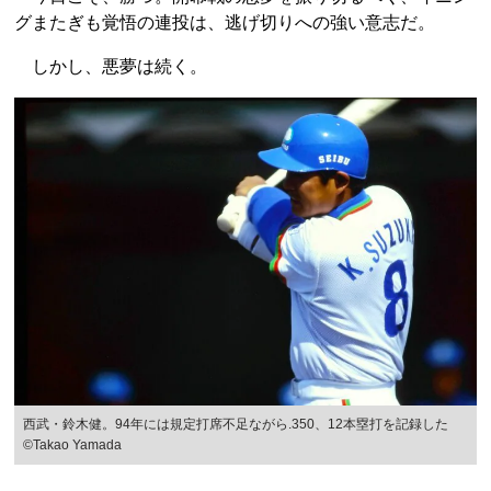
グまたぎも覚悟の連投は、逃げ切りへの強い意志だ。
しかし、悪夢は続く。
西武・鈴木健。94年には規定打席不足ながら.350、12本塁打を記録した
©Takao Yamada