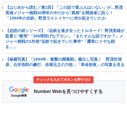
【はじめから読む／第1回】「この話で喜ぶ人はいない」が…野茂
英雄メジャー挑戦30周年の今だから“真相”を関係者に訊く！
「1994年の近鉄」野茂ラストイヤーに何が起きていたか
【必読の前シリーズ】〈近鉄を過ぎ去ったトルネード〉野茂英雄が
監督と“衝突”「300球投げなアカン」「またそんな話ですか？」メ
ジャー挑戦の1年前“近鉄で起きていた事件”「露骨にイヤな顔
を…」
【秘蔵写真】「1994年、衝撃の開幕戦」蔵出し写真！ 野茂対清
原、石井浩郎の豪打、赤堀元之の力投…「革命前夜」の写真を見る
チェックを入れてボタンを押すだけ
Number Webを見つけやすくする