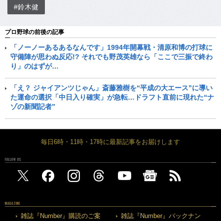
#鈴木健
プロ野球の前後の記事
「ノーノーあるあるなんです」1994年開幕戦・清原和博の打球に
守備陣が思わぬ反応!? それでも野茂英雄なら「ここで三振で終わ
り」のはずが…
「え？ ジャイアンツじゃん」斎藤雅樹を“平成の大エース”に導い
た運命の選択「中日入り確実」が急転…ドラフト直前に現れた“ナ
ゾの新聞記者”
毎日6時・11時・17時に最新記事をお届けします
FOLLOW US
MAGAZINE
雑誌『Number』購読のご案
雑誌『Number』バックナン