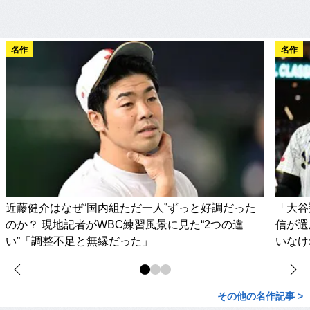
名作
名作
近藤健介はなぜ“国内組ただ一人”ずっと好調だった
「大谷
のか？ 現地記者がWBC練習風景に見た“2つの違
信が選
い”「調整不足と無縁だった」
いなけ
その他の名作記事 >