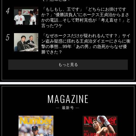
「もしもし、王です」「どちらにお掛けです
か？」“優勝請負人”にホークス王貞治からまさ
かの電話…そして野村克也が「考え直せ！」と
言ったワケ
「なぜホークスだけが疑われるんです？」サイ
ン盗み疑惑に揺れる王貞治ダイエーにさらに衝
撃の事態…99年「あの男」の急死からなぜ優
勝できた？
もっと見る
MAGAZINE
最新号