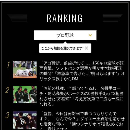
RANKING
プロ野球
×
ここから競技を選択できます
最新
24時間
週間
「アゴ骨折、前歯折れて…」156キロ速球が顔
面直撃、ソフトバンク選手が明かす“壮絶死球
の瞬間”「救急車で告げた…“明日も出ます”」オ
リックス投手からDM
「お前の球種、全部当てたるわ」名投手コー
チ・尾花高夫がホークスの0勝投手3人に2桁勝
利させた“方程式”「考え方次第で二流も一流に
なれる」
「監督、今日は何対何で勝つつもりなんで
す？」「なんで今？」ダイエー王貞治を驚かせ
た唐突な問い…「勝つシナリオは7割決めてお
く」意味とは？