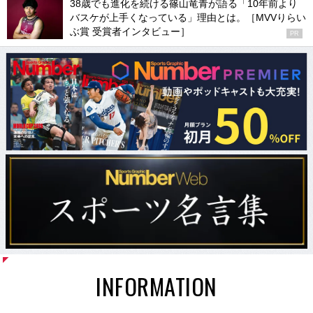
38歳でも進化を続ける篠山竜青が語る「10年前より
バスケが上手くなっている」理由とは。［MVVりらい
ぶ賞 受賞者インタビュー］
PR
INFORMATION