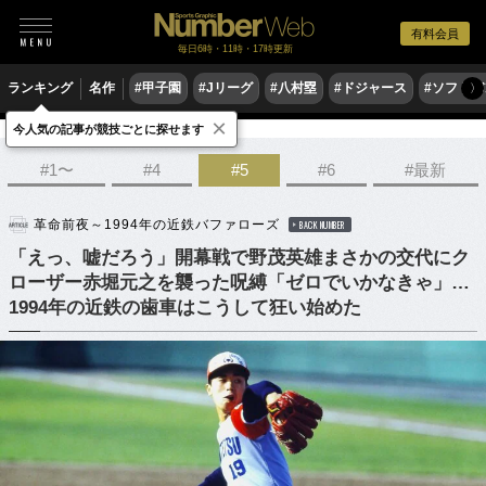
有料会員
毎日6時・11時・17時更新
ランキング
名作
#甲子園
#Jリーグ
#八村塁
#ドジャース
#ソフトバ
〉
×
今人気の記事が競技ごとに探せます
野球
プロ野球
#1〜
#4
#5
#6
#最新
革命前夜～1994年の近鉄バファローズ
BACK NUMBER
「えっ、嘘だろう」開幕戦で野茂英雄まさかの交代にク
ローザー赤堀元之を襲った呪縛「ゼロでいかなきゃ」…
1994年の近鉄の歯車はこうして狂い始めた