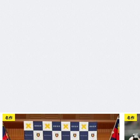
名作
名作