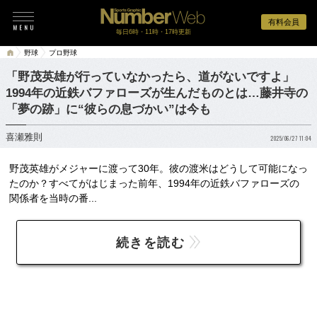
有料会員
毎日6時・11時・17時更新
野球
プロ野球
「野茂英雄が行っていなかったら、道がないですよ」
1994年の近鉄バファローズが生んだものとは…藤井寺の
「夢の跡」に“彼らの息づかい”は今も
喜瀬雅則
2025/06/27 11:04
野茂英雄がメジャーに渡って30年。彼の渡米はどうして可能になっ
たのか？すべてがはじまった前年、1994年の近鉄バファローズの
関係者を当時の番...
続きを読む