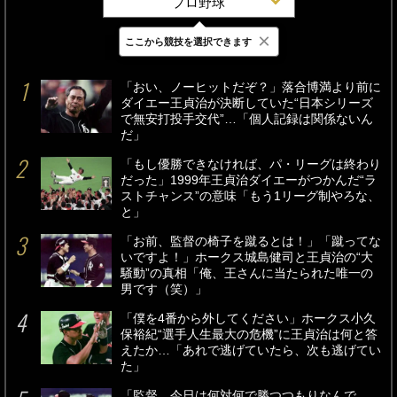
プロ野球
×
ここから競技を選択できます
最新
24時間
週間
「おい、ノーヒットだぞ？」落合博満より前に
ダイエー王貞治が決断していた“日本シリーズ
で無安打投手交代”…「個人記録は関係ないん
だ」
「もし優勝できなければ、パ・リーグは終わり
だった」1999年王貞治ダイエーがつかんだ“ラ
ストチャンス”の意味「もう1リーグ制やろな、
と」
「お前、監督の椅子を蹴るとは！」「蹴ってな
いですよ！」ホークス城島健司と王貞治の“大
騒動”の真相「俺、王さんに当たられた唯一の
男です（笑）」
「僕を4番から外してください」ホークス小久
保裕紀“選手人生最大の危機”に王貞治は何と答
えたか…「あれで逃げていたら、次も逃げてい
た」
「監督、今日は何対何で勝つつもりなんで