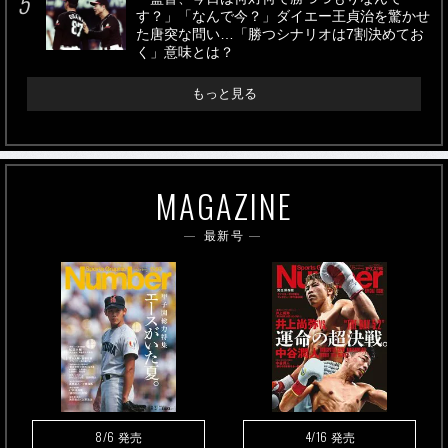
す？」「なんで今？」ダイエー王貞治を驚かせ
た唐突な問い…「勝つシナリオは7割決めてお
く」意味とは？
もっと見る
MAGAZINE
最新号
8/6
4/16
発売
発売