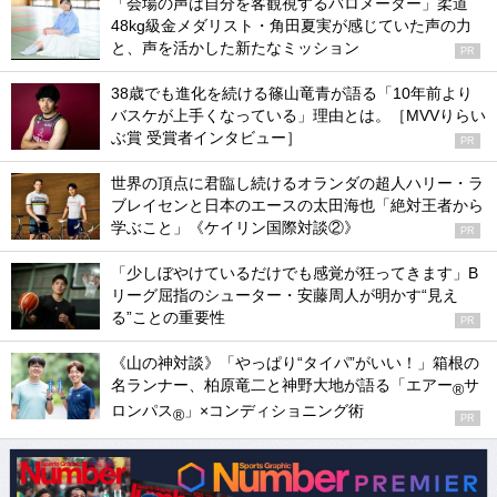
「会場の声は自分を客観視するバロメーター」柔道
48kg級金メダリスト・角田夏実が感じていた声の力
と、声を活かした新たなミッション
PR
38歳でも進化を続ける篠山竜青が語る「10年前より
バスケが上手くなっている」理由とは。［MVVりらい
ぶ賞 受賞者インタビュー］
PR
世界の頂点に君臨し続けるオランダの超人ハリー・ラ
ブレイセンと日本のエースの太田海也「絶対王者から
学ぶこと」《ケイリン国際対談②》
PR
「少しぼやけているだけでも感覚が狂ってきます」B
リーグ屈指のシューター・安藤周人が明かす“見え
る”ことの重要性
PR
《山の神対談》「やっぱり“タイパ”がいい！」箱根の
名ランナー、柏原竜二と神野大地が語る「エアー
サ
®
ロンパス
」×コンディショニング術
®
PR