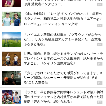
ぶ賞 受賞者インタビュー］
PR
《山の神対談》「やっぱり“タイパ”がいい！」箱根の
名ランナー、柏原竜二と神野大地が語る「エアー
サ
®
ロンパス
」×コンディショニング術
®
PR
「バイエルン移籍の逸材輩出も“グラウンドがなかっ
た”…」サガン鳥栖最強アカデミーを変えた『企業版
ふるさと納税』
PR
世界の頂点に君臨し続けるオランダの超人ハリー・ラ
ブレイセンと日本のエースの太田海也「絶対王者から
学ぶこと」《ケイリン国際対談②》
PR
「少しぼやけているだけでも感覚が狂ってきます」B
リーグ屈指のシューター・安藤周人が明かす“見え
る”ことの重要性
PR
《ラグビー界と体操界の同学年レジェンド対談》初対
面のリーチマイケルと内村航平が本音で語り合った競
技愛「好きだから、続けられる」
PR