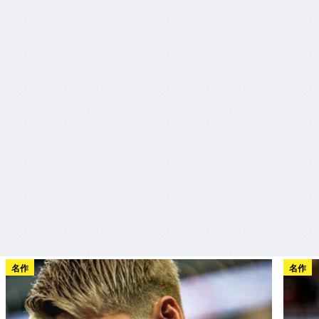
名作
名作