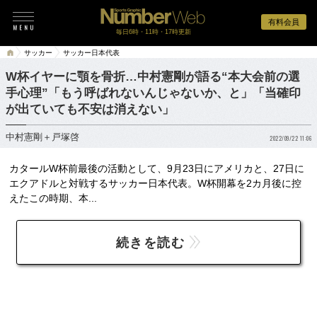
有料会員
毎日6時・11時・17時更新
サッカー
サッカー日本代表
W杯イヤーに顎を骨折…中村憲剛が語る“本大会前の選
手心理”「もう呼ばれないんじゃないか、と」「当確印
が出ていても不安は消えない」
中村憲剛＋戸塚啓
2022/09/22 11:06
カタールW杯前最後の活動として、9月23日にアメリカと、27日に
エクアドルと対戦するサッカー日本代表。W杯開幕を2カ月後に控
えたこの時期、本...
続きを読む