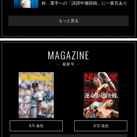
杯…選手への「誹謗中傷投稿」に一家言あり
もっと見る
MAGAZINE
最新号
8/6
4/16
発売
発売