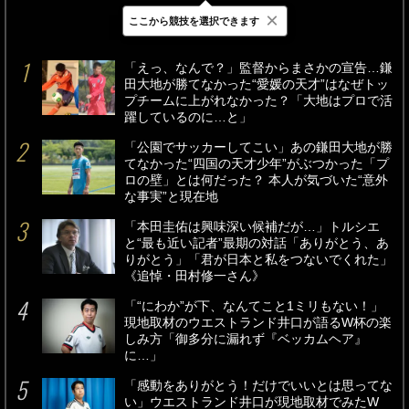
×
ここから競技を選択できます
最新
24時間
週間
「えっ、なんで？」監督からまさかの宣告…鎌
田大地が勝てなかった“愛媛の天才”はなぜトッ
プチームに上がれなかった？「大地はプロで活
躍しているのに…と」
「公園でサッカーしてこい」あの鎌田大地が勝
てなかった“四国の天才少年”がぶつかった「プ
ロの壁」とは何だった？ 本人が気づいた“意外
な事実”と現在地
「本田圭佑は興味深い候補だが…」トルシエ
と“最も近い記者”最期の対話「ありがとう、あ
りがとう」「君が日本と私をつないでくれた」
《追悼・田村修一さん》
「“にわか”が下、なんてこと1ミリもない！」
現地取材のウエストランド井口が語るW杯の楽
しみ方「御多分に漏れず『ベッカムヘア』
に…」
「感動をありがとう！だけでいいとは思ってな
い」ウエストランド井口が現地取材でみたW