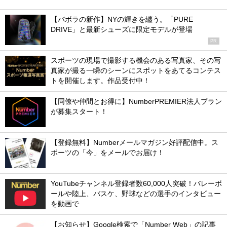
【バボラの新作】NYの輝きを纏う。「PURE
DRIVE」と最新シューズに限定モデルが登場
PR
スポーツの現場で撮影する機会のある写真家、その写
真家が撮る一瞬のシーンにスポットをあてるコンテス
トを開催します。作品受付中！
【同僚や仲間とお得に】NumberPREMIER法人プラン
が募集スタート！
【登録無料】Numberメールマガジン好評配信中。ス
ポーツの「今」をメールでお届け！
YouTubeチャンネル登録者数60,000人突破！バレーボ
ールや陸上、バスケ、野球などの選手のインタビュー
を動画で
【お知らせ】Google検索で「Number Web」の記事