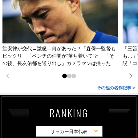
堂安律が交代→激怒…何があった？「森保一監督も
「三笘
ビックリ」「ベンチの仲間が“落ち着いて”と」「そ
も…」
の後、長友佑都を送り出し」カメラマンは撮った
説「コ
その他の名作記事 >
RANKING
サッカー日本代表