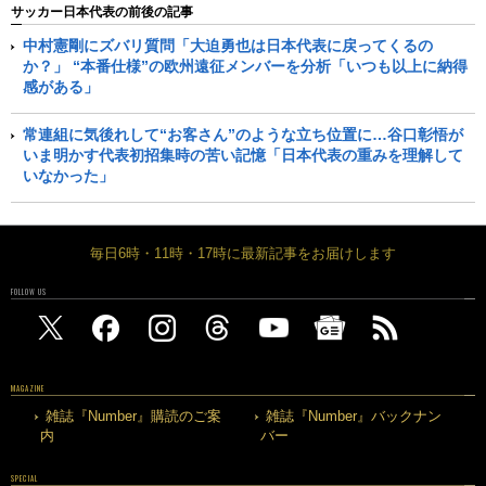
サッカー日本代表の前後の記事
中村憲剛にズバリ質問「大迫勇也は日本代表に戻ってくるの
か？」 “本番仕様”の欧州遠征メンバーを分析「いつも以上に納得
感がある」
常連組に気後れして“お客さん”のような立ち位置に…谷口彰悟が
いま明かす代表初招集時の苦い記憶「日本代表の重みを理解して
いなかった」
毎日6時・11時・17時に最新記事をお届けします
FOLLOW US
MAGAZINE
雑誌『Number』購読のご案
雑誌『Number』バックナン
内
バー
SPECIAL