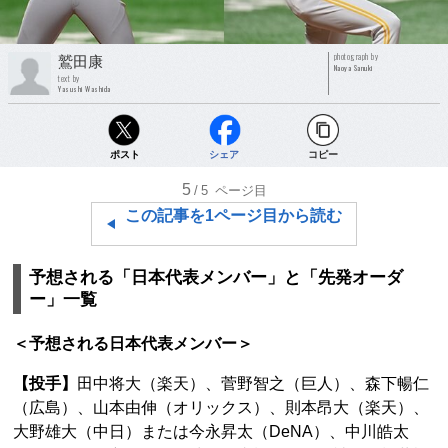
photograph by
鷲田康
Naoya Sanuki
text by
Yasushi Washida
ポスト
シェア
コピー
5
/5
ページ目
この記事を1ページ目から読む
予想される「日本代表メンバー」と「先発オーダ
ー」一覧
＜予想される日本代表メンバー＞
【投手】
田中将大（楽天）、菅野智之（巨人）、森下暢仁
（広島）、山本由伸（オリックス）、則本昂大（楽天）、
大野雄大（中日）または今永昇太（DeNA）、中川皓太