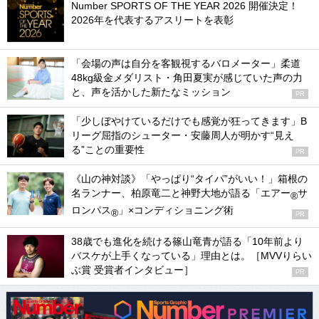
Number SPORTS OF THE YEAR 2026 開催決定！
2026年を代表するアスリートを表彰
「会場の声は自分を客観視するバロメーター」柔道
48kg級金メダリスト・角田夏実が感じていた声の力
と、声を活かした新たなミッション
PR
「少しぼやけているだけでも感覚が狂ってきます」B
リーグ屈指のシューター・安藤周人が明かす“見え
る”ことの重要性
PR
《山の神対談》「やっぱり“タイパ”がいい！」箱根の
名ランナー、柏原竜二と神野大地が語る「エアー
サ
®
ロンパス
」×コンディショニング術
®
PR
38歳でも進化を続ける篠山竜青が語る「10年前より
バスケが上手くなっている」理由とは。［MVVりらい
ぶ賞 受賞者インタビュー］
PR