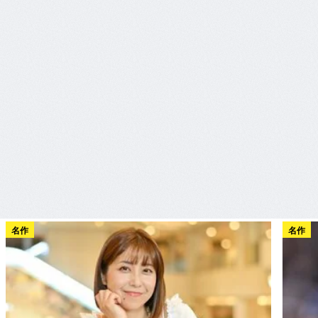
名作
名作