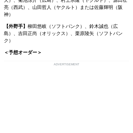
天）、菊池涼介（広島）、村上宗隆（ヤクルト）、源田壮
亮（西武）、山田哲人（ヤクルト）または佐藤輝明（阪
神）
【外野手】
柳田悠岐（ソフトバンク）、鈴木誠也（広
島）、吉田正尚（オリックス）、栗原陵矢（ソフトバン
ク）
＜予想オーダー＞
ADVERTISEMENT