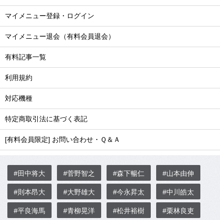
マイメニュー登録・ログイン
マイメニュー退会（有料会員退会）
有料記事一覧
利用規約
対応機種
特定商取引法に基づく表記
[有料会員限定] お問い合わせ・Ｑ＆Ａ
#田中将大
#菅野智之
#森下暢仁
#山本由伸
#則本昂大
#大野雄大
#今永昇太
#中川皓太
#平良海馬
#青柳晃洋
#松井裕樹
#栗林良吏