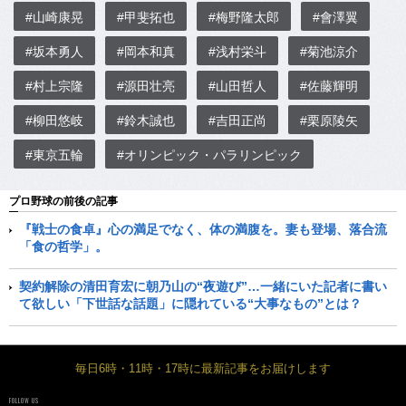
#山崎康晃
#甲斐拓也
#梅野隆太郎
#會澤翼
#坂本勇人
#岡本和真
#浅村栄斗
#菊池涼介
#村上宗隆
#源田壮亮
#山田哲人
#佐藤輝明
#柳田悠岐
#鈴木誠也
#吉田正尚
#栗原陵矢
#東京五輪
#オリンピック・パラリンピック
プロ野球の前後の記事
『戦士の食卓』心の満足でなく、体の満腹を。妻も登場、落合流
「食の哲学」。
契約解除の清田育宏に朝乃山の“夜遊び”…一緒にいた記者に書い
て欲しい「下世話な話題」に隠れている“大事なもの”とは？
毎日6時・11時・17時に最新記事をお届けします
FOLLOW US