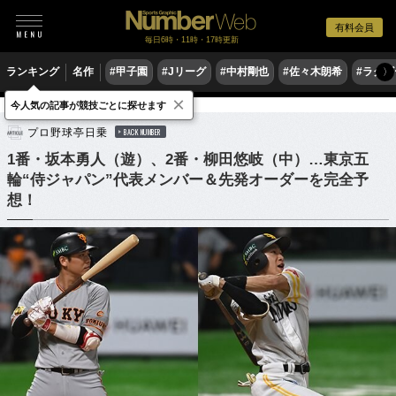
有料会員
毎日6時・11時・17時更新
ランキング
名作
#甲子園
#Jリーグ
#中村剛也
#佐々木朗希
#ラグ
〉
×
今人気の記事が競技ごとに探せます
野球
プロ野球
侍ジャパン
プロ野球亭日乗
BACK NUMBER
1番・坂本勇人（遊）、2番・柳田悠岐（中）…東京五
輪“侍ジャパン”代表メンバー＆先発オーダーを完全予
想！