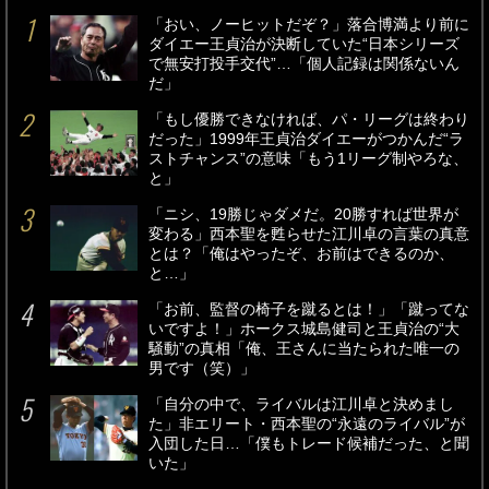
「おい、ノーヒットだぞ？」落合博満より前に
ダイエー王貞治が決断していた“日本シリーズ
で無安打投手交代”…「個人記録は関係ないん
だ」
「もし優勝できなければ、パ・リーグは終わり
だった」1999年王貞治ダイエーがつかんだ“ラ
ストチャンス”の意味「もう1リーグ制やろな、
と」
「ニシ、19勝じゃダメだ。20勝すれば世界が
変わる」西本聖を甦らせた江川卓の言葉の真意
とは？「俺はやったぞ、お前はできるのか、
と…」
「お前、監督の椅子を蹴るとは！」「蹴ってな
いですよ！」ホークス城島健司と王貞治の“大
騒動”の真相「俺、王さんに当たられた唯一の
男です（笑）」
「自分の中で、ライバルは江川卓と決めまし
た」非エリート・西本聖の“永遠のライバル”が
入団した日…「僕もトレード候補だった、と聞
いた」