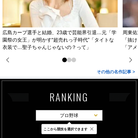
広島カープ選手と結婚、23歳で芸能界引退…元「学
周東佑
園祭の女王」が明かす“超売れっ子時代”「タイトな
「抜け
衣装で…聖子ちゃんじゃないの？って」
「アメ
その他の名作記事 >
RANKING
プロ野球
×
ここから競技を選択できます
最新
24時間
週間