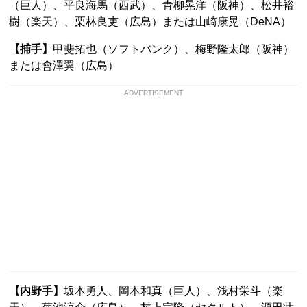
（巨人）、平良海馬（西武）、青柳晃洋（阪神）、松井裕
樹（楽天）、栗林良吏（広島）または山崎康晃（DeNA）
【捕手】
甲斐拓也（ソフトバンク）、梅野隆太郎（阪神）
または會澤翼（広島）
ADVERTISEMENT
【内野手】
坂本勇人、岡本和真（巨人）、浅村栄斗（楽