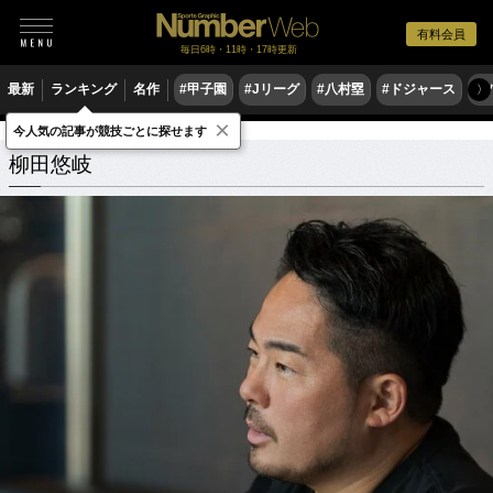
有料会員
毎日6時・11時・17時更新
最新
ランキング
名作
#甲子園
#Jリーグ
#八村塁
#ドジャース
#
〉
×
今人気の記事が競技ごとに探せます
柳田悠岐
関連記事
柳田悠岐