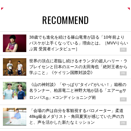
RECOMMEND
38歳でも進化を続ける篠山竜青が語る「10年前より
バスケが上手くなっている」理由とは。［MVVりらい
ぶ賞 受賞者インタビュー］
PR
世界の頂点に君臨し続けるオランダの超人ハリー・ラ
ブレイセンと日本のエースの太田海也「絶対王者から
学ぶこと」《ケイリン国際対談②》
PR
《山の神対談》「やっぱり“タイパ”がいい！」箱根の
名ランナー、柏原竜二と神野大地が語る「エアー
サ
®
ロンパス
」×コンディショニング術
®
PR
「会場の声は自分を客観視するバロメーター」柔道
48kg級金メダリスト・角田夏実が感じていた声の力
と、声を活かした新たなミッション
PR