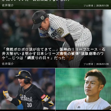
佐井陽介
2026/01/20
プロ野球
「突然ポロポロ涙が出てきて…」阪神のリリーフエース・石
井大智がいま明かす日本シリーズ痛恨の被弾“涙腺崩壊のワ
ケ”…じつは「綱渡りの日々」だった
佐井陽介
2026/01/20
プロ野球