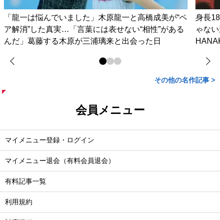
「龍一は悩んでいました」木原龍一と高橋成美が“ペ
身長1
ア解消”した真実…「言葉には表せない“相性”がある
ゃない
んだ」葛藤する木原が三浦璃来と出会った日
HAN
その他の名作記事 >
会員メニュー
マイメニュー登録・ログイン
マイメニュー退会（有料会員退会）
有料記事一覧
利用規約