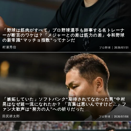
「野球は筋肉がすべて」プロ野球選手も師事する名トレーナ
ーが断言のワケは？「メジャーとの差は筋力の差」令和野球
の新常識“マッチョ指数”ってナンだ
村瀬秀信
2026/07/31
プロ野球
「嫉妬していた」ソフトバンク“期待されてなかった男”中村
晃はなぜ超一流になれたか？ 「言葉は悪いんですけど…」フ
ァン大歓声は“努力の人”への祈りだった
田尻耕太郎
2026/07/06
プロ野球