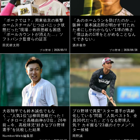
「ボークでは？」周東佑京の衝撃
「あのホームランを防げたのか…」
ホームスチール“じつはパニック状
阪神・坂本誠志郎が明かす“打たれ
態だった”現場…柳田悠岐も困惑
た者にしかわからない”1球の怖さ
「ボールカウントが消えた…」ソ
「僕はあの1球をとがめることなん
フトバンク監督らの証言
てできない」
田尻耕太郎
酒井俊作
2026/05/11
2026/04/20
プロ野球
プロ野球
大谷翔平でも鈴木誠也でもな
プロ野球で異変“スター選手が高齢
く…“人気1位”は柳田悠岐だった！
化している”問題「人気ベスト5、全
「イチローと高橋由伸が2位」26年
員30代だった」どうなる野球人
前→今、高校球児“好きなプロ野球
気？ カギ握る“23歳のイケメン”ス
選手”を比較した結果
ター候補
NumberWeb編集部
岡野誠