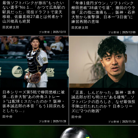
最強ソフトバンクが放出“もったい
「年俸1億円ダウン」ソフトバンク
ない選手”No.1…「かつて広島駅の
柳田悠岐“38歳で引退”、撤回のウラ
駅員だった」現役ドラフトで楽天
側「足の指に激痛も…」阪神・石井
移籍、佐藤直樹27歳とは何者か？
大智から衝撃弾、日本一“3日後”に
山川穂高も絶賛
練習再開の意味
田尻耕太郎
田尻耕太郎
2025/12/11
2025/12/09
プロ野球
プロ野球
日本シリーズ第5戦で柳田悠岐に被
「正直、しんどかった」阪神・坂本
弾…石井大智“あの外角ストレー
誠志郎が打ち明けた“ある後悔”…ソ
ト”は配球ミスだったのか？ 阪神・
フトバンクの恐ろしさ、なぜ最強投
坂本誠志郎の本音「もう1回戻れる
手陣は打たれたのか？ 日本シリー
としたら…」
ズに“2つの敗因”
田中仰
田中仰
2025/11/20
2025/11/20
プロ野球
プロ野球