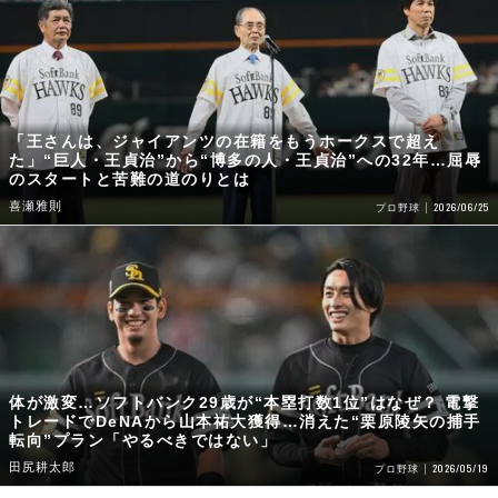
「王さんは、ジャイアンツの在籍をもうホークスで超え
た」“巨人・王貞治”から“博多の人・王貞治”への32年…屈辱
のスタートと苦難の道のりとは
喜瀬雅則
2026/06/25
プロ野球
体が激変…ソフトバンク29歳が“本塁打数1位”はなぜ？ 電撃
トレードでDeNAから山本祐大獲得…消えた“栗原陵矢の捕手
転向”プラン「やるべきではない」
田尻耕太郎
2026/05/19
プロ野球