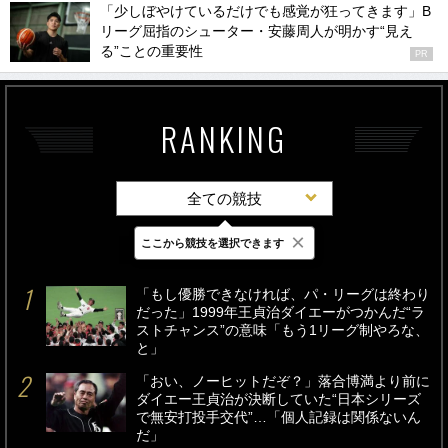
「少しぼやけているだけでも感覚が狂ってきます」B
リーグ屈指のシューター・安藤周人が明かす“見え
る”ことの重要性
PR
RANKING
全ての競技
×
ここから競技を選択できます
最新
24時間
週間
「もし優勝できなければ、パ・リーグは終わり
だった」1999年王貞治ダイエーがつかんだ“ラ
ストチャンス”の意味「もう1リーグ制やろな、
と」
「おい、ノーヒットだぞ？」落合博満より前に
ダイエー王貞治が決断していた“日本シリーズ
で無安打投手交代”…「個人記録は関係ないん
だ」