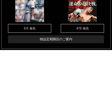
8/6
4/16
発売
発売
雑誌定期購読のご案内