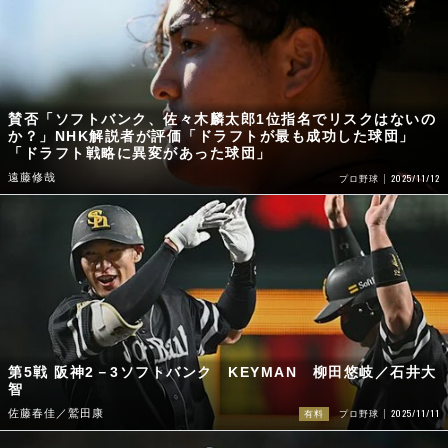
賛否「ソフトバンク、佐々木麟太郎1位指名でリスクはないの
か？」NHK解説者が評価「ドラフトが最も成功した球団」
「ドラフト戦略に異変があった球団」
遠藤修哉
2025/11/12
プロ野球
第5戦 阪神2－3ソフトバンク KEYMAN 柳田悠岐／石井大
智
2025/11/11
佐藤春佳／鷲田康
有料
プロ野球