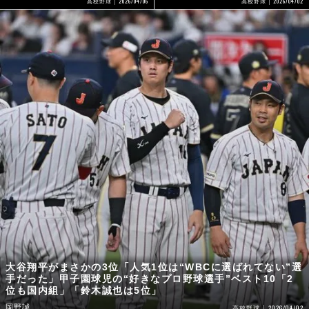
2026/04/06
2026/04/02
高校野球
高校野球
大谷翔平がまさかの3位「人気1位は“WBCに選ばれてない”選
手だった」甲子園球児の“好きなプロ野球選手”ベスト10「2
位も国内組」「鈴木誠也は5位」
岡野誠
2026/04/02
高校野球