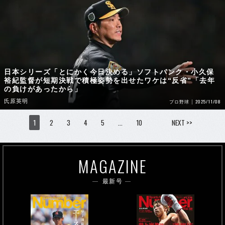
日本シリーズ「とにかく今日決める」ソフトバンク・小久保
裕紀監督が短期決戦で積極姿勢を出せたワケは“反省”「去年
の負けがあったから」
氏原英明
2025/11/08
プロ野球
1
2
3
4
5
…
10
NEXT >>
MAGAZINE
最新号