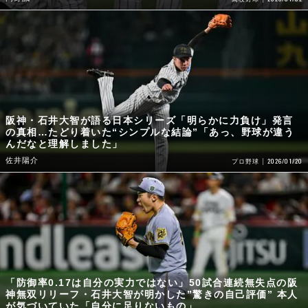
阪神・石井大智が語る日本シリーズ「明らかに力負け」発言
の真相…たどり着いた“シンプルな結論”「あっ、野球が違う
んだなと理解しました」
佐井陽介
2026/01/20
プロ野球
「防御率0.17は自分の実力ではない」50試合連続無失点の阪
神無双リリーフ・石井大智が明かした”驚きの自己評価” 本人
が気づいていた「自分に足りないもの」