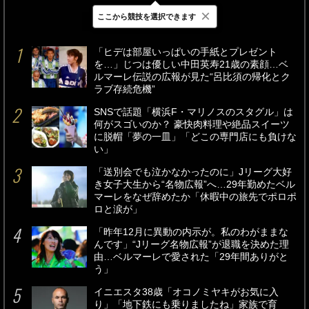
×
ここから競技を選択できます
最新
24時間
週間
「ヒデは部屋いっぱいの手紙とプレゼント
を…」じつは優しい中田英寿21歳の素顔…ベ
ルマーレ伝説の広報が見た“呂比須の帰化とク
ラブ存続危機”
SNSで話題「横浜F・マリノスのスタグル」は
何がスゴいのか？ 豪快肉料理や絶品スイーツ
に脱帽「夢の一皿」「どこの専門店にも負けな
い」
「送別会でも泣かなかったのに」Jリーグ大好
き女子大生から“名物広報”へ…29年勤めたベル
マーレをなぜ辞めたか「休暇中の旅先でポロポ
ロと涙が」
「昨年12月に異動の内示が。私のわがままな
んです」“Jリーグ名物広報”が退職を決めた理
由…ベルマーレで愛された「29年間ありがと
う」
イニエスタ38歳「オコノミヤキがお気に入
り」「地下鉄にも乗りましたね」家族で育