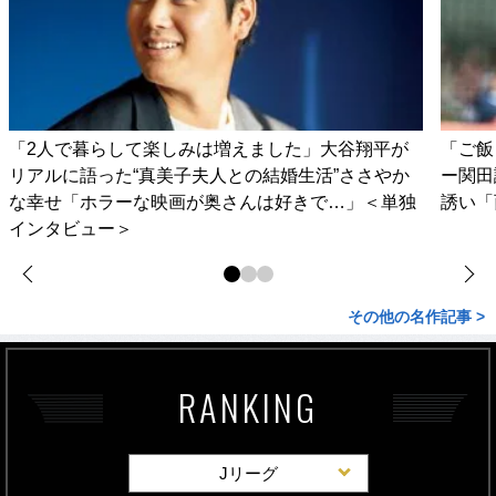
「2人で暮らして楽しみは増えました」大谷翔平が
「ご飯
リアルに語った“真美子夫人との結婚生活”ささやか
ー関田
な幸せ「ホラーな映画が奥さんは好きで…」＜単独
誘い「
インタビュー＞
その他の名作記事 >
RANKING
Jリーグ