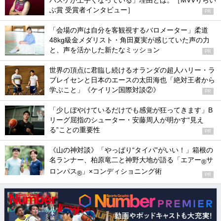
バスケが上手くなっている」理由とは。［MVVりらい
ぶ賞 受賞者インタビュー］
PR
「会場の声は自分を客観視するバロメーター」柔道
48kg級金メダリスト・角田夏実が感じていた声の力
と、声を活かした新たなミッション
PR
世界の頂点に君臨し続けるオランダの超人ハリー・ラ
ブレイセンと日本のエースの太田海也「絶対王者から
学ぶこと」《ケイリン国際対談②》
PR
「少しぼやけているだけでも感覚が狂ってきます」B
リーグ屈指のシューター・安藤周人が明かす“見え
る”ことの重要性
PR
《山の神対談》「やっぱり“タイパ”がいい！」箱根の
名ランナー、柏原竜二と神野大地が語る「エアー
サ
®
ロンパス
」×コンディショニング術
®
PR