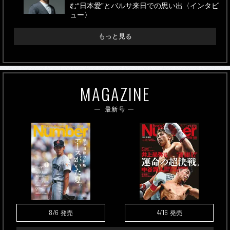
む“日本愛”とバルサ来日での思い出〈インタビ
ュー〉
もっと見る
MAGAZINE
最新号
8/6
4/16
発売
発売