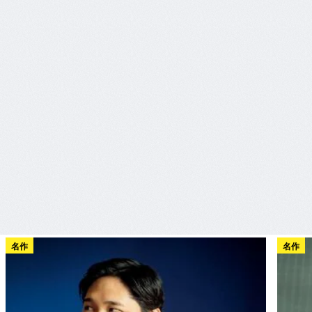
名作
名作