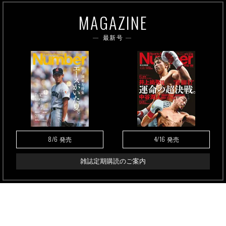
MAGAZINE
最新号
8/6
4/16
発売
発売
雑誌定期購読のご案内