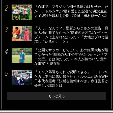
「W杯で、ブラジルも倒せる能力は見せた。だ
が…」トルシエが“最も愛した記者”が死の直前
まで続けた取材を公開《追悼・田村修一さん》
「えっ、なんで？」監督からまさかの宣告…鎌
田大地が勝てなかった“愛媛の天才”はなぜトッ
プチームに上がれなかった？「大地はプロで活
躍しているのに…と」
「公園でサッカーしてこい」あの鎌田大地が勝
てなかった“四国の天才少年”がぶつかった「プ
ロの壁」とは何だった？ 本人が気づいた“意外
な事実”と現在地
「モリタ落選もそれで説明できる」「ミトマの
ケガは本当に悪い知らせ」トルシエが語るW杯
日本代表選考「決断を信頼すべき」森保監督が
優先した課題とは
もっと見る