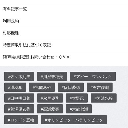
有料記事一覧
利用規約
対応機種
特定商取引法に基づく表記
[有料会員限定] お問い合わせ・Ｑ＆Ａ
#佐々木則夫
#川澄奈穂美
#アビー・ワンバック
#澤穂希
#宮間あや
#阪口夢穂
#有吉佐織
#田中明日菜
#永里優季
#大野忍
#岩清水梓
#菅澤優衣香
#高瀬愛実
#木龍七瀬
#ロンドン五輪
#オリンピック・パラリンピック