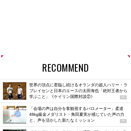
RECOMMEND
世界の頂点に君臨し続けるオランダの超人ハリー・ラ
ブレイセンと日本のエースの太田海也「絶対王者から
学ぶこと」《ケイリン国際対談②》
PR
「会場の声は自分を客観視するバロメーター」柔道
48kg級金メダリスト・角田夏実が感じていた声の力
と、声を活かした新たなミッション
PR