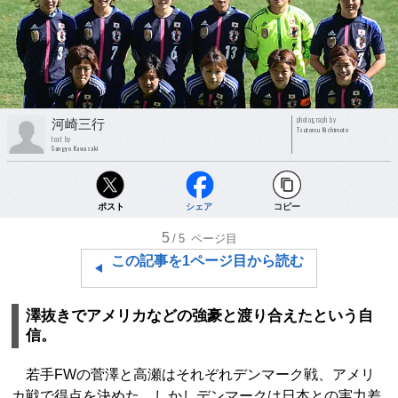
photograph by
河崎三行
Tsutomu Kishimoto
text by
Sangyo Kawasaki
ポスト
シェア
コピー
5
/5
ページ目
この記事を1ページ目から読む
澤抜きでアメリカなどの強豪と渡り合えたという自
信。
若手FWの菅澤と高瀬はそれぞれデンマーク戦、アメリ
カ戦で得点を決めた。しかしデンマークは日本との実力差