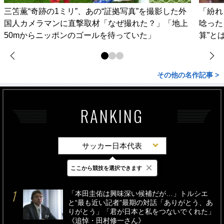
三笘薫“奇跡の1ミリ”、あの“証拠写真”を撮影した外
「紛れ
国人カメラマンに直撃取材「なぜ撮れた？」「地上
唸った
50mからニッポンのゴールを待っていた」
算”と
その他の名作記事 >
RANKING
サッカー日本代表
×
ここから競技を選択できます
最新
24時間
週間
「本田圭佑は興味深い候補だが…」トルシエ
と“最も近い記者”最期の対話「ありがとう、あ
りがとう」「君が日本と私をつないでくれた」
《追悼・田村修一さん》