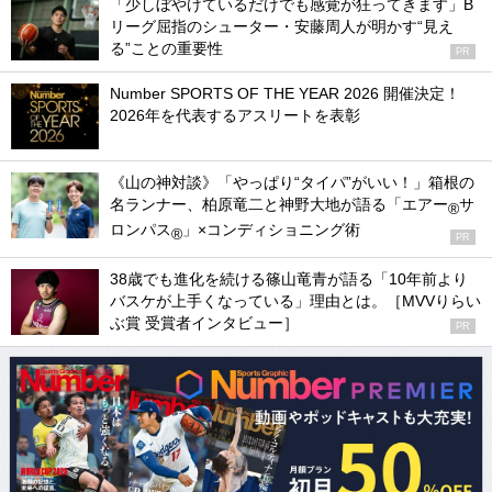
「少しぼやけているだけでも感覚が狂ってきます」B
リーグ屈指のシューター・安藤周人が明かす“見え
る”ことの重要性
PR
Number SPORTS OF THE YEAR 2026 開催決定！
2026年を代表するアスリートを表彰
《山の神対談》「やっぱり“タイパ”がいい！」箱根の
名ランナー、柏原竜二と神野大地が語る「エアー
サ
®
ロンパス
」×コンディショニング術
®
PR
38歳でも進化を続ける篠山竜青が語る「10年前より
バスケが上手くなっている」理由とは。［MVVりらい
ぶ賞 受賞者インタビュー］
PR