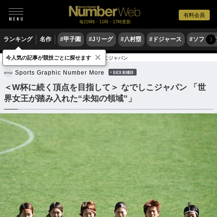
有料会員
毎日6時・11時・17時更新
ランキング
名作
#甲子園
#Jリーグ
#八村塁
#ドジャース
#ソフトバ
〉
×
今人気の記事が競技ごとに探せます
サッカー
サッカー日本代表
なでしこジャパン
Sports Graphic Number More
BACK NUMBER
＜W杯に続く頂点を目指して＞ なでしこジャパン 「世
界女王が踏み入れた“未知の領域”」