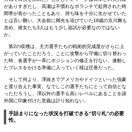
がありすぎたし、高瀬は不慣れなボランチで起用された時
間帯が長かったこともあり、持ち味を十分に生かせていた
とは言い難い。大会前に脚光を浴びていた18歳の京川舞も
含め、彼女たち3人はもう少し追試が必要なのではない
か。
第2の収穫は、主力選手たちの戦術的完成度がさらに上
がっていたことだろう。ことに攻撃から守備に切り替わっ
た時、各選手が一斉にポジションの修正を行ない、連動し
たプレスをかける準備に入っていく様は圧巻だった。
そして何より、澤抜きでアメリカやドイツといった強豪
と渡り合えた事実。なでしこの選手たちにとって自信とな
っただろうし、澤以外の選手も高いレベルにあることを諸
外国に印象付けた意義は計り知れない。
手詰まりになった状況を打破できる“切り札”の必要
性。