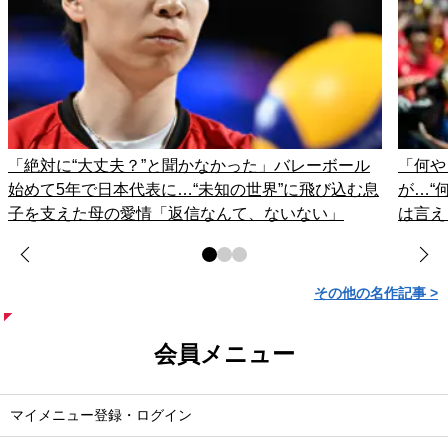
「絶対に“大丈夫？”と聞かなかった」バレーボール
「何や
始めて5年で日本代表に…“未知の世界”に飛び込む息
が…“
子を支えた母の愛情「返信なんて、ないない」
は言え
その他の名作記事 >
会員メニュー
マイメニュー登録・ログイン