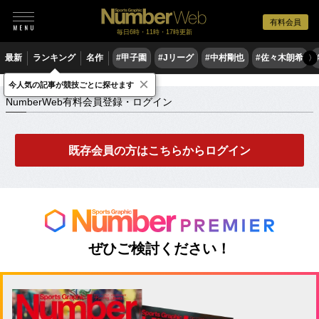
有料会員
毎日6時・11時・17時更新
最新
ランキング
名作
#甲子園
#Jリーグ
#中村剛也
#佐々木朗希
〉
×
NumberWeb有料会員登録・ログイン
今人気の記事が競技ごとに探せます
NumberWeb有料会員登録・ログイン
既存会員の方はこちらからログイン
ぜひご検討ください！