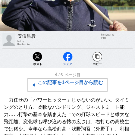
photograph by
安倍昌彦
KYODO
text by
Masahiko Abe
ポスト
シェア
コピー
4
/6
ページ目
この記事を1ページ目から読む
力任せの「パワーヒッター」じゃないのがいい。タイミ
ングのとり方、柔軟なハンドリング、ジャストミート能
力……打撃の基本を踏まえた上での打球スピードと雄大な
飛距離。変化球も呼び込める懐の広さは、右打ちの高校生
では稀少。今年なら高松商高・浅野翔吾（外野手）、利根