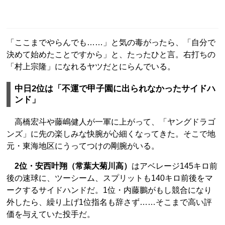
「ここまでやらんでも……」と気の毒がったら、「自分で
決めて始めたことですから」と、たったひと言。右打ちの
「村上宗隆」になれるヤツだとにらんでいる。
中日2位は「不運で甲子園に出られなかったサイドハ
ンド」
高橋宏斗や藤嶋健人が一軍に上がって、「ヤングドラゴ
ンズ」に先の楽しみな快腕が心細くなってきた。そこで地
元・東海地区にうってつけの剛腕がいる。
2位・安西叶翔（常葉大菊川高）
はアベレージ145キロ前
後の速球に、ツーシーム、スプリットも140キロ前後をマ
ークするサイドハンドだ。1位・内藤鵬がもし競合になり
外したら、繰り上げ1位指名も辞さず……そこまで高い評
価を与えていた投手だ。