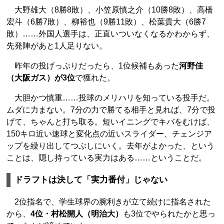
大野雄大（8勝8敗）、小笠原慎之介（10勝8敗）、高橋
宏斗（6勝7敗）、柳裕也（9勝11敗）、松葉貴大（6勝7
敗）……外国人選手は、正直いついなくなるかわからず、
先発陣があと1人足りない。
昨年の投げっぷりだったら、1位候補もあった
河野佳
（大阪ガス）が3位
で獲れた。
大胆かつ慎重……投球のメリハリを知っている投手だ。
ムダに力まない。7分の力で勝てる相手と見れば、7分で投
げて、ちゃんと打ち取る。短いイニングでキバをむけば、
150キロ近い速球と変化点の近いスライダー、チェンジア
ップを繰り出してつぶしにいく。去年がよかった、という
ことは、隠し持っている実力はある……ということだ。
ドラフトは決して「実力番付」じゃない
2位指名で、学生球界の腕利きが立て続けに指名された
から、
4位・村松開人（明治大）
も3位でやられたかと思っ