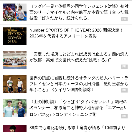
《ラグビー界と体操界の同学年レジェンド対談》初対
面のリーチマイケルと内村航平が本音で語り合った競
技愛「好きだから、続けられる」
PR
Number SPORTS OF THE YEAR 2026 開催決定！
2026年を代表するアスリートを表彰
「安定した場所にとどまれば成長は止まる」西内悠人
が故郷・高知で次世代へ伝えた“挑戦する力”
PR
世界の頂点に君臨し続けるオランダの超人ハリー・ラ
ブレイセンと日本のエースの太田海也「絶対王者から
学ぶこと」《ケイリン国際対談②》
PR
《山の神対談》「やっぱり“タイパ”がいい！」箱根の
名ランナー、柏原竜二と神野大地が語る「エアー
サ
®
ロンパス
」×コンディショニング術
®
PR
38歳でも進化を続ける篠山竜青が語る「10年前より