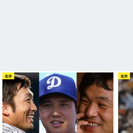
名作
名作