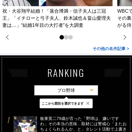
祝・大谷翔平結婚！「落合博満・信子夫人は三冠
WBC
王」「イチローと弓子夫人、鈴木誠也＆畠山愛理夫
その裏
妻は…」“結婚1年目の大打者”を大調査
がる侍
その他の名作記事 >
RANKING
プロ野球
×
ここから競技を選択できます
最新
24時間
週間
板東英二79歳が言った「野球は、嫌いです
わ」その本当の意味…取材には警戒心「またお
ちょくられるんか、と」タレント活動で上書き