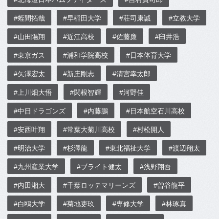
#蛭間拓哉
#早稲田大学
#荘司康誠
#立教大学
#山田陽翔
#近江高校
#佐藤廉
#臼井浩
#東京ガス
#浦和学院高校
#日本体育大学
#矢澤宏太
#新庄剛志
#清宮幸太郎
#上川畑大悟
#関根智輝
#河野佳
#中日ドラゴンズ
#内藤鵬
#日本航空石川高校
#安西叶翔
#常葉大菊川高校
#村松開人
#明治大学
#杉澤龍
#東北福祉大学
#渡辺翔太
#九州産業大学
#ブライト健太
#浅野翔吾
#内田湘大
#千葉ロッテマリーンズ
#曽谷龍平
#白鴎大学
#菊地吏玖
#専修大学
#林琢真