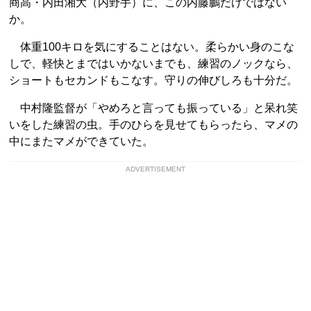
商高・内田湘大（内野手）に、この内藤鵬だけではない
か。
体重100キロを気にすることはない。柔らかい身のこな
しで、軽快とまではいかないまでも、練習のノックなら、
ショートもセカンドもこなす。守りの伸びしろも十分だ。
中村隆監督が「やめろと言っても振っている」と呆れ笑
いをした練習の虫。手のひらを見せてもらったら、マメの
中にまたマメができていた。
ADVERTISEMENT