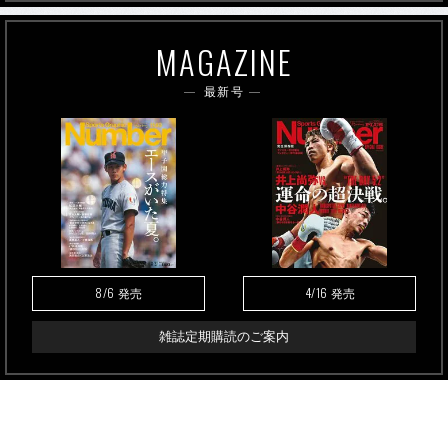
MAGAZINE
最新号
8/6
4/16
発売
発売
雑誌定期購読のご案内