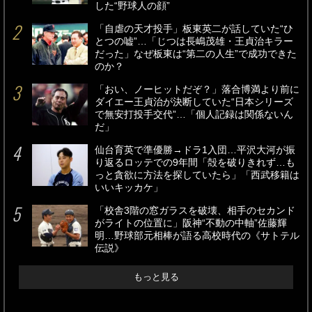
した“野球人の顔”
「自虐の天才投手」板東英二が話していた“ひ
とつの嘘”…「じつは長嶋茂雄・王貞治キラー
だった」なぜ板東は“第二の人生”で成功できた
のか？
「おい、ノーヒットだぞ？」落合博満より前に
ダイエー王貞治が決断していた“日本シリーズ
で無安打投手交代”…「個人記録は関係ないん
だ」
仙台育英で準優勝→ドラ1入団…平沢大河が振
り返るロッテでの9年間「殻を破りきれず…も
っと貪欲に方法を探していたら」「西武移籍は
いいキッカケ」
「校舎3階の窓ガラスを破壊、相手のセカンド
がライトの位置に」阪神“不動の中軸”佐藤輝
明…野球部元相棒が語る高校時代の《サトテル
伝説》
もっと見る