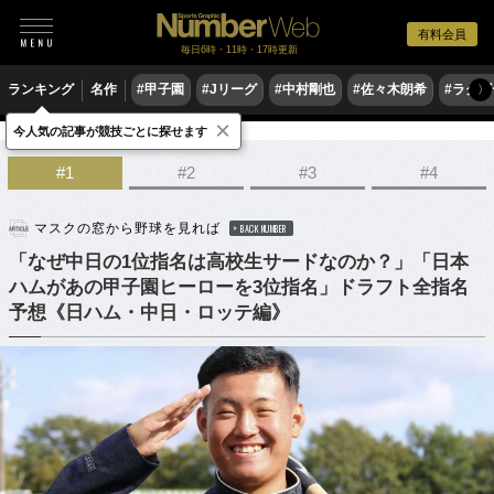
有料会員
毎日6時・11時・17時更新
ランキング
名作
#甲子園
#Jリーグ
#中村剛也
#佐々木朗希
#ラグ
〉
×
今人気の記事が競技ごとに探せます
野球
プロ野球
ドラフト会議
#1
#2
#3
#4
マスクの窓から野球を見れば
BACK NUMBER
「なぜ中日の1位指名は高校生サードなのか？」「日本
ハムがあの甲子園ヒーローを3位指名」ドラフト全指名
予想《日ハム・中日・ロッテ編》