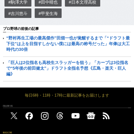
#駒澤大学
#田中晴也
#日本文理高校
#吉川悠斗
#甲斐生海
プロ野球の前後の記事
“野村再生工場の最高傑作”田畑一也が覚醒するまで「“ドラフト最
下位”は上を目指すしかない僕には最高の称号だった」年俸は大工
時代の30倍
「巨人は2位指名も高校生スラッガーを狙う」「カープは3位指名
で“5年後の前田健太”」ドラフト全指名予想《広島・楽天・巨人
編》
毎日6時・11時・17時に最新記事をお届けします
FOLLOW US
MAGAZINE