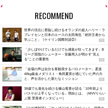
RECOMMEND
世界の頂点に君臨し続けるオランダの超人ハリー・ラ
ブレイセンと日本のエースの太田海也「絶対王者から
学ぶこと」《ケイリン国際対談②》
PR
「少しぼやけているだけでも感覚が狂ってきます」B
リーグ屈指のシューター・安藤周人が明かす“見え
る”ことの重要性
PR
「会場の声は自分を客観視するバロメーター」柔道
48kg級金メダリスト・角田夏実が感じていた声の力
と、声を活かした新たなミッション
PR
38歳でも進化を続ける篠山竜青が語る「10年前より
バスケが上手くなっている」理由とは。［MVVりらい
ぶ賞 受賞者インタビュー］
PR