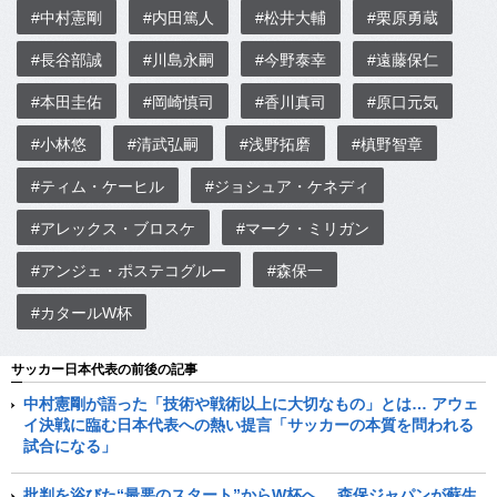
#中村憲剛
#内田篤人
#松井大輔
#栗原勇蔵
#長谷部誠
#川島永嗣
#今野泰幸
#遠藤保仁
#本田圭佑
#岡崎慎司
#香川真司
#原口元気
#小林悠
#清武弘嗣
#浅野拓磨
#槙野智章
#ティム・ケーヒル
#ジョシュア・ケネディ
#アレックス・ブロスケ
#マーク・ミリガン
#アンジェ・ポステコグルー
#森保一
#カタールW杯
サッカー日本代表の前後の記事
中村憲剛が語った「技術や戦術以上に大切なもの」とは… アウェ
イ決戦に臨む日本代表への熱い提言「サッカーの本質を問われる
試合になる」
批判を浴びた“最悪のスタート”からW杯へ… 森保ジャパンが蘇生