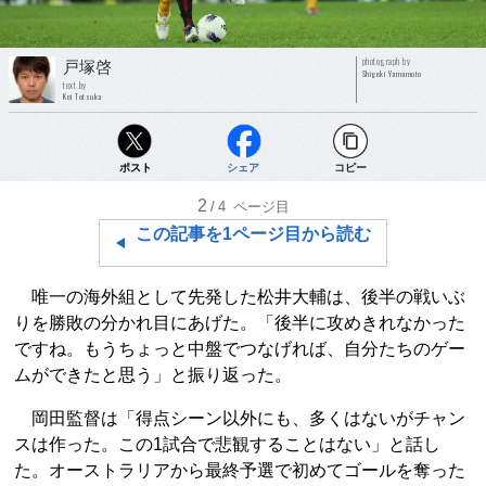
photograph by
戸塚啓
Shigeki Yamamoto
text by
Kei Totsuka
ポスト
シェア
コピー
2
/4
ページ目
この記事を1ページ目から読む
唯一の海外組として先発した松井大輔は、後半の戦いぶ
りを勝敗の分かれ目にあげた。「後半に攻めきれなかった
ですね。もうちょっと中盤でつなげれば、自分たちのゲー
ムができたと思う」と振り返った。
岡田監督は「得点シーン以外にも、多くはないがチャン
スは作った。この1試合で悲観することはない」と話し
た。オーストラリアから最終予選で初めてゴールを奪った