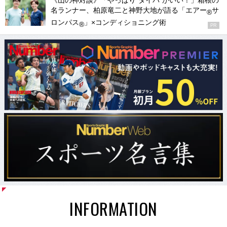
《山の神対談》「やっぱり“タイパ”がいい！」箱根の
名ランナー、柏原竜二と神野大地が語る「エアー
サ
®
ロンパス
」×コンディショニング術
®
PR
INFORMATION