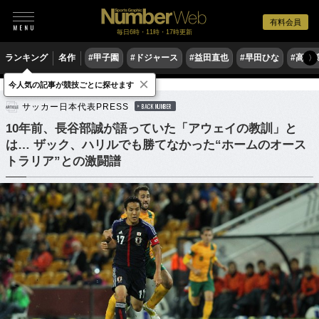
有料会員
毎日6時・11時・17時更新
ランキング
名作
#甲子園
#ドジャース
#益田直也
#早田ひな
#高木
〉
×
今人気の記事が競技ごとに探せます
サッカー
サッカー日本代表
サッカー日本代表PRESS
BACK NUMBER
10年前、長谷部誠が語っていた「アウェイの教訓」と
は… ザック、ハリルでも勝てなかった“ホームのオース
トラリア”との激闘譜