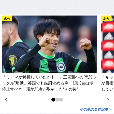
名作
名作
「ミトマが骨折していたかも…」三笘薫への“悪質タ
「キャ
ックル”騒動…英国でも厳罰求める声「10試合出場
が目指
停止すべき」現地記者が取材した“その後”
してい
その他の名作記事 >