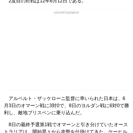
2度目の対戦は12年6月12日である。
ADVERTISEMENT
アルベルト・ザッケローニ監督に率いられた日本は、6
月3日のオマーン戦に3対0で、8日のヨルダン戦に6対0で勝
利し、敵地ブリスベンに乗り込んだ。
8日の最終予選第1戦でオマーンと引き分けていたオース
トラリアは、開始早々から攻勢を仕掛けてきた。ケーヒル