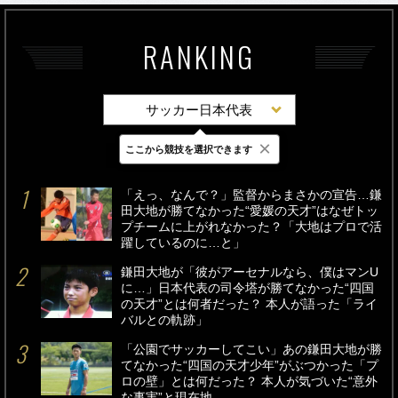
RANKING
サッカー日本代表
×
ここから競技を選択できます
最新
24時間
週間
「えっ、なんで？」監督からまさかの宣告…鎌
田大地が勝てなかった“愛媛の天才”はなぜトッ
プチームに上がれなかった？「大地はプロで活
躍しているのに…と」
鎌田大地が「彼がアーセナルなら、僕はマンU
に…」日本代表の司令塔が勝てなかった“四国
の天才”とは何者だった？ 本人が語った「ライ
バルとの軌跡」
「公園でサッカーしてこい」あの鎌田大地が勝
てなかった“四国の天才少年”がぶつかった「プ
ロの壁」とは何だった？ 本人が気づいた“意外
な事実”と現在地