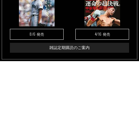
8/6
4/16
発売
発売
雑誌定期購読のご案内