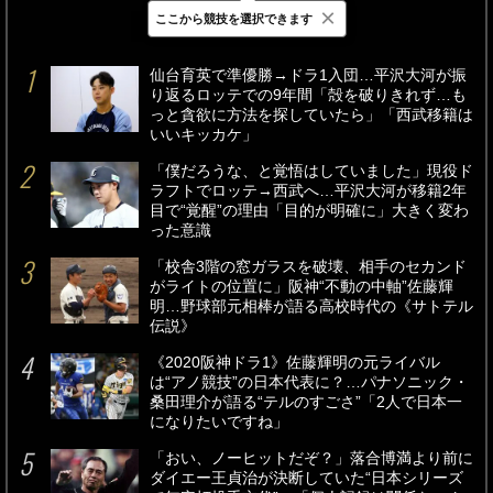
×
ここから競技を選択できます
最新
24時間
週間
仙台育英で準優勝→ドラ1入団…平沢大河が振
り返るロッテでの9年間「殻を破りきれず…も
っと貪欲に方法を探していたら」「西武移籍は
いいキッカケ」
「僕だろうな、と覚悟はしていました」現役ド
ラフトでロッテ→西武へ…平沢大河が移籍2年
目で“覚醒”の理由「目的が明確に」大きく変わ
った意識
「校舎3階の窓ガラスを破壊、相手のセカンド
がライトの位置に」阪神“不動の中軸”佐藤輝
明…野球部元相棒が語る高校時代の《サトテル
伝説》
《2020阪神ドラ1》佐藤輝明の元ライバル
は“アノ競技”の日本代表に？…パナソニック・
桑田理介が語る“テルのすごさ”「2人で日本一
になりたいですね」
「おい、ノーヒットだぞ？」落合博満より前に
ダイエー王貞治が決断していた“日本シリーズ