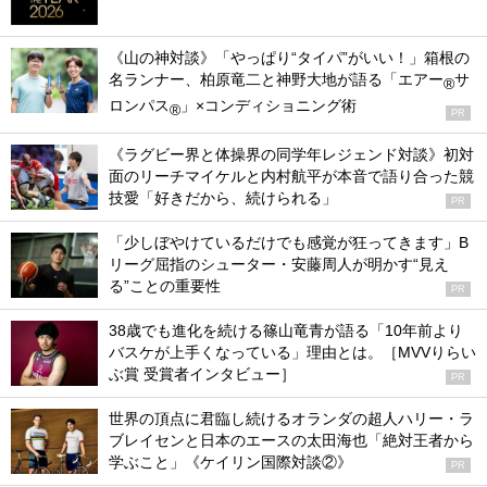
《山の神対談》「やっぱり“タイパ”がいい！」箱根の
名ランナー、柏原竜二と神野大地が語る「エアー
サ
®
ロンパス
」×コンディショニング術
®
PR
《ラグビー界と体操界の同学年レジェンド対談》初対
面のリーチマイケルと内村航平が本音で語り合った競
技愛「好きだから、続けられる」
PR
「少しぼやけているだけでも感覚が狂ってきます」B
リーグ屈指のシューター・安藤周人が明かす“見え
る”ことの重要性
PR
38歳でも進化を続ける篠山竜青が語る「10年前より
バスケが上手くなっている」理由とは。［MVVりらい
ぶ賞 受賞者インタビュー］
PR
世界の頂点に君臨し続けるオランダの超人ハリー・ラ
ブレイセンと日本のエースの太田海也「絶対王者から
学ぶこと」《ケイリン国際対談②》
PR