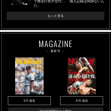
で無安打投手交代”…「個人記録は関係ないん
だ」
もっと見る
MAGAZINE
最新号
8/6
4/16
発売
発売