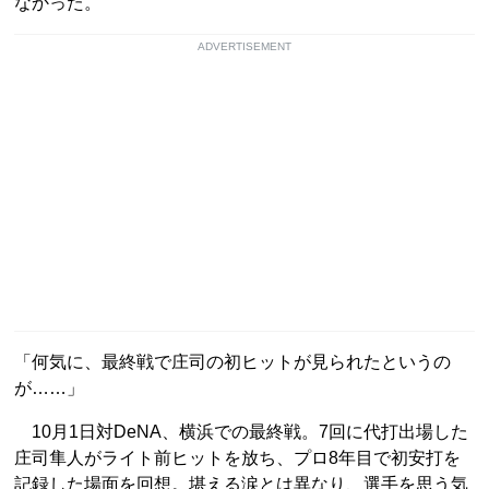
なかった。
ADVERTISEMENT
「何気に、最終戦で庄司の初ヒットが見られたというの
が……」
10月1日対DeNA、横浜での最終戦。7回に代打出場した
庄司隼人がライト前ヒットを放ち、プロ8年目で初安打を
記録した場面を回想。堪える涙とは異なり、選手を思う気