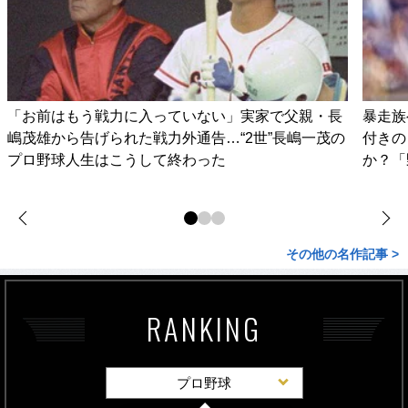
「お前はもう戦力に入っていない」実家で父親・長
暴走族
嶋茂雄から告げられた戦力外通告…“2世”長嶋一茂の
付きの
プロ野球人生はこうして終わった
か？「
その他の名作記事 >
RANKING
プロ野球