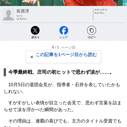
photograph by
前原淳
Kyodo News
text by
Jun Maehara
ポスト
シェア
コピー
4
/5
ページ目
この記事を1ページ目から読む
今季最終戦、庄司の初ヒットで思わず涙が……。
10月5日の退団会見が、指導者・石井を表していたかも
しれない。
すがすがしい表情が目立った会見で、思わず言葉を詰ま
らせて涙を浮かべた瞬間があった。
その理由は、連覇の喜びでも、主力のタイトル受賞でも