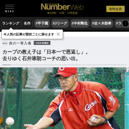
有料会員
毎日6時・11時・17時更新
ランキング
名作
#甲子園
#Jリーグ
#中村剛也
#佐々木朗希
#ラグ
〉
×
今人気の記事が競技ごとに探せます
野球
プロ野球
炎の一筆入魂
BACK NUMBER
カープの教え子は「日本一で恩返し」。
去りゆく石井琢朗コーチの思い出。