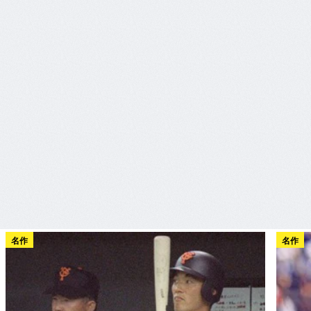
名作
名作