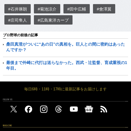
#石井琢朗
#菊池涼介
#田中広輔
#會澤翼
#庄司隼人
#広島東洋カープ
プロ野球の前後の記事
桑田真澄がついに“あの日”の真相を。巨人との間に密約はあった
んですか？
最後まで外崎に代打は送らなかった。西武・辻監督、育成重視の1
年目。
毎日6時・11時・17時に最新記事をお届けします
FOLLOW US
MAGAZINE