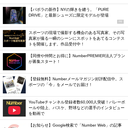
【バボラの新作】NYの輝きを纏う。「PURE
DRIVE」と最新シューズに限定モデルが登場
PR
スポーツの現場で撮影する機会のある写真家、その写
真家が撮る一瞬のシーンにスポットをあてるコンテス
トを開催します。作品受付中！
【同僚や仲間とお得に】NumberPREMIER法人プラン
が募集スタート！
【登録無料】Numberメールマガジン好評配信中。ス
ポーツの「今」をメールでお届け！
YouTubeチャンネル登録者数60,000人突破！バレーボ
ールや陸上、バスケ、野球などの選手のインタビュー
を動画で
【お知らせ】Google検索で「Number Web」の記事