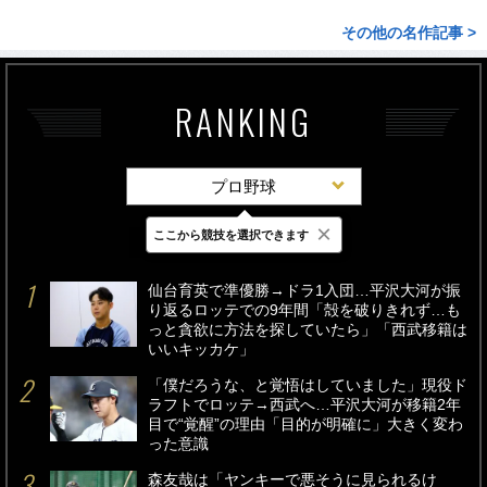
その他の名作記事 >
RANKING
プロ野球
×
ここから競技を選択できます
最新
24時間
週間
仙台育英で準優勝→ドラ1入団…平沢大河が振
り返るロッテでの9年間「殻を破りきれず…も
っと貪欲に方法を探していたら」「西武移籍は
いいキッカケ」
「僕だろうな、と覚悟はしていました」現役ド
ラフトでロッテ→西武へ…平沢大河が移籍2年
目で“覚醒”の理由「目的が明確に」大きく変わ
った意識
森友哉は「ヤンキーで悪そうに見られるけ