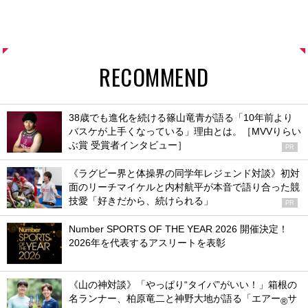
RECOMMEND
38歳でも進化を続ける篠山竜青が語る「10年前より
バスケが上手くなっている」理由とは。［MVVりらい
ぶ賞 受賞者インタビュー］
PR
《ラグビー界と体操界の同学年レジェンド対談》初対
面のリーチマイケルと内村航平が本音で語り合った競
技愛「好きだから、続けられる」
PR
Number SPORTS OF THE YEAR 2026 開催決定！
2026年を代表するアスリートを表彰
《山の神対談》「やっぱり“タイパ”がいい！」箱根の
名ランナー、柏原竜二と神野大地が語る「エアー
サ
®