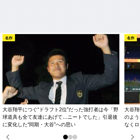
名作
名作
大谷翔平につぐ“ドラフト2位”だった強打者は今「野
大谷翔
球道具も全て友達にあげて…ニートでした」引退後
のよう
に変化した“同期・大谷”への思い
なくロ