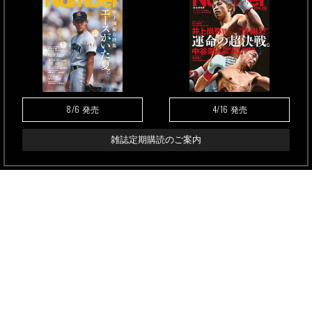
8/6
4/16
発売
発売
雑誌定期購読のご案内