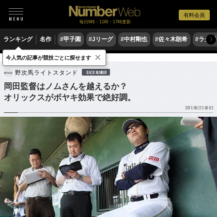
有料会員
毎日6時・11時・17時更新
ランキング
名作
#甲子園
#Jリーグ
#中村剛也
#佐々木朗希
#ラグ
〉
×
今人気の記事が競技ごとに探せます
野球
プロ野球
野次馬ライトスタンド
BACK NUMBER
岡田監督はノムさんを越えるか？
オリックスがボヤキ効果で絶好調。
2011/09/23 08:02