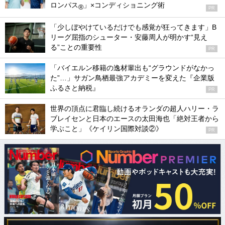
ロンパス
」×コンディショニング術
®
PR
「少しぼやけているだけでも感覚が狂ってきます」B
リーグ屈指のシューター・安藤周人が明かす“見え
る”ことの重要性
PR
「バイエルン移籍の逸材輩出も“グラウンドがなかっ
た”…」サガン鳥栖最強アカデミーを変えた『企業版
ふるさと納税』
PR
世界の頂点に君臨し続けるオランダの超人ハリー・ラ
ブレイセンと日本のエースの太田海也「絶対王者から
学ぶこと」《ケイリン国際対談②》
PR