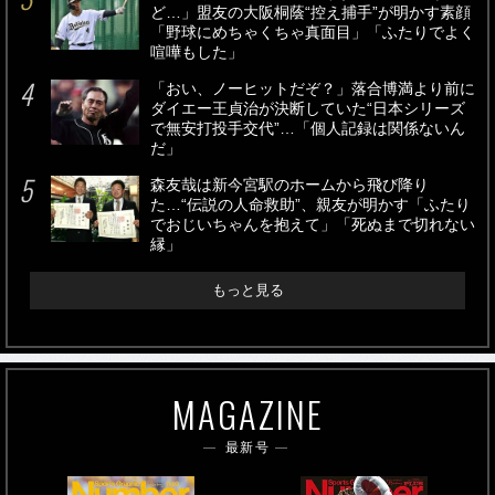
ど…」盟友の大阪桐蔭“控え捕手”が明かす素顔
「野球にめちゃくちゃ真面目」「ふたりでよく
喧嘩もした」
「おい、ノーヒットだぞ？」落合博満より前に
ダイエー王貞治が決断していた“日本シリーズ
で無安打投手交代”…「個人記録は関係ないん
だ」
森友哉は新今宮駅のホームから飛び降り
た…“伝説の人命救助”、親友が明かす「ふたり
でおじいちゃんを抱えて」「死ぬまで切れない
縁」
もっと見る
MAGAZINE
最新号