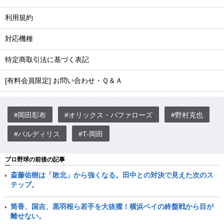
利用規約
対応機種
特定商取引法に基づく表記
[有料会員限定] お問い合わせ・Ｑ＆Ａ
#岡田彰布
#オリックス・バファローズ
#野村克也
#バルディリス
#T-岡田
プロ野球の前後の記事
斎藤佑樹は「敗北」から強くなる。田中との対決で見えた次のス
テップ。
筒香、国吉、黒羽根ら若手を大抜擢！横浜ベイの終盤戦から目が
離せない。