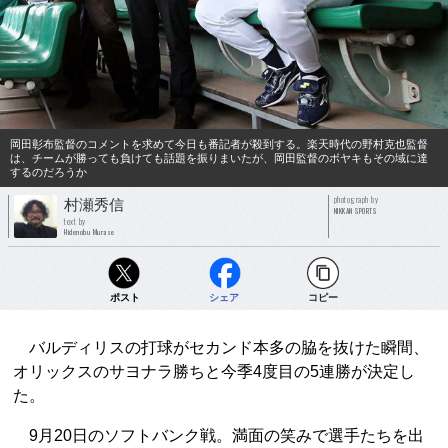
岡田彰布監督のコメントを求めて今日も番記者が殺到する。楽天時代の野村克也監督
は、チームが勝っても負けても話題を振りまいたが、岡田監督のボヤキもその域に達
するのだろうか
photograph by
村瀬秀信
NIKKAN SPORTS
text by
Hidenobu Murase
ポスト
シェア
コピー
バルディリスの打球がセカンド本多の脇を抜けた瞬間、
オリックスのサヨナラ勝ちと今季4度目の5連勝が決定し
た。
9月20日のソフトバンク戦。満面の笑みで選手たちを出