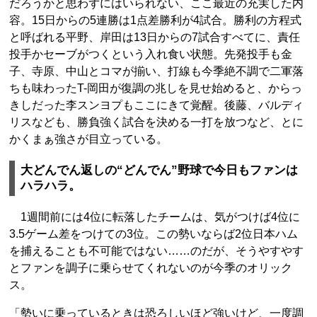
だろうかと思わずにはいられない、ここ最近の充実した内
容。15日からの5連勝は1点差勝利が4試合。勝利の方程式
と呼ばれる平野、岸田は13日からの7試合すべてに、責任
投手かセーブがつくという入れ食い状態。先発投手も金
子、寺原、中山とコマが揃い、打線も今季絶不調で二軍落
ちも味わったT-岡田が復調の兆しを見せ始めると、からっ
きしだった李スンヨプもここにきて覚醒。後藤、バルディ
リスなども、勝負強く試合を決める一打を放つなど、とに
かくまぁ強さが目立っている。
大どんでん返しの“どんでん”野球で今日もファンは
ハラハラ。
1週間前には4位に転落したチームは、気がつけば4位に
3.5ゲーム差をつけての3位。この勢いならば2位日本ハム
を捕えることも不可能ではない……のだが、そうやすやす
とファンを調子に乗らせてくれないのが今季のオリック
ス。
「勢いに乗っているときは恐ろしいほど強いけど、一度調