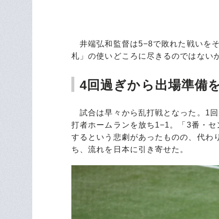
井端弘和監督は5−8で敗れた戦いを
札」の使いどころに尽きるのではない
4回過ぎから出場準備
試合は早々から乱打戦となった。1回に
打者ホームランを放ち1−1。「3番・
するという悲劇があったものの、代わり
ち、流れを日本に引き寄せた。