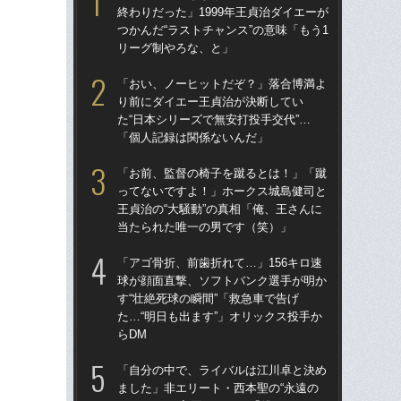
終わりだった」1999年王貞治ダイエーが
球
つかんだ“ラストチャンス”の意味「もう1
す“
リーグ制やろな、と」
た…
らD
「おい、ノーヒットだぞ？」落合博満よ
り前にダイエー王貞治が決断してい
「
た“日本シリーズで無安打投手交代”…
で
「個人記録は関係ないんだ」
を
は
「お前、監督の椅子を蹴るとは！」「蹴
ってないですよ！」ホークス城島健司と
「
王貞治の“大騒動”の真相「俺、王さんに
コー
当たられた唯一の男です（笑）」
人に
で
「アゴ骨折、前歯折れて…」156キロ速
球が顔面直撃、ソフトバンク選手が明か
「
す“壮絶死球の瞬間”「救急車で告げ
です
た…“明日も出ます”」オリックス投手か
治
らDM
「
「自分の中で、ライバルは江川卓と決め
「
ました」非エリート・西本聖の“永遠の
ホー