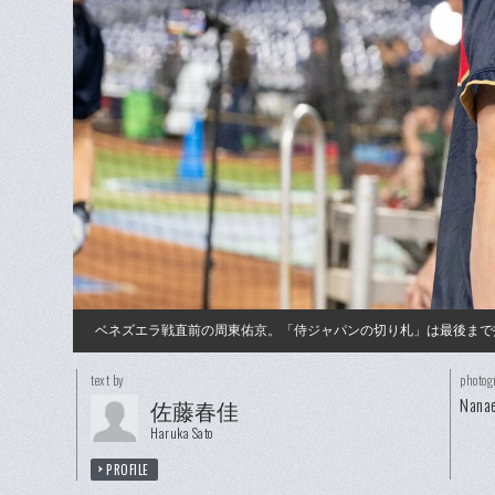
ベネズエラ戦直前の周東佑京。「侍ジャパンの切り札」は最後まで
text by
photog
Nanae
佐藤春佳
Haruka Sato
PROFILE