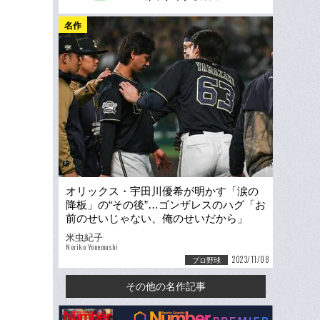
名作
オリックス・宇田川優希が明かす「涙の
降板」の“その後”…ゴンザレスのハグ「お
前のせいじゃない、俺のせいだから」
「由伸との絆」〈日本シリーズ秘話〉
米虫紀子
Noriko Yonemushi
2023/11/08
プロ野球
その他の名作記事