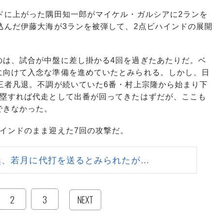
ドに上がった隅田知一郎がマイケル・ガルシアに2ランを
込んだ伊藤大海が3ランを被弾して、2点ビハインドの展開
は、試合が中盤に差し掛かる4回を過ぎたあたりだ。ベ
に向けて入念な準備を進めていたとみられる。しかし、日
三者凡退。不調が続いていた6番・村上宗隆から始まり下
出塁すれば代走として出番が回ってきたはずだが、ここも
できなかった。
インドのまま迎えた7回の攻撃だ。
然、若月に代打を送るとみられたが…
2
3
NEXT