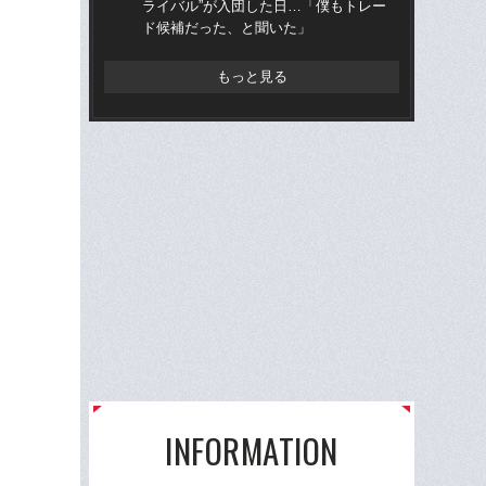
ライバル”が入団した日…「僕もトレー
ら“
ド候補だった、と聞いた」
ス
もっと見る
INFORMATION