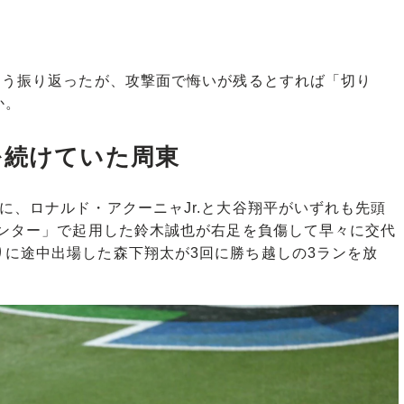
そう振り返ったが、攻撃面で悔いが残るとすれば「切り
か。
を続けていた周東
、ロナルド・アクーニャJr.と大谷翔平がいずれも先頭
センター」で起用した鈴木誠也が右足を負傷して早々に交代
に途中出場した森下翔太が3回に勝ち越しの3ランを放