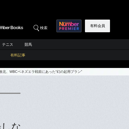
有料会員
検索
テニス
競馬
有料記事
北、WBCベネズエラ戦前にあった“幻の起用プラン”
場しな