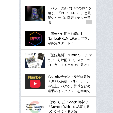
【バボラの新作】NYの輝きを
纏う。「PURE DRIVE」と最
新シューズに限定モデルが登
場
PR
【同僚や仲間とお得に】
NumberPREMIER法人プラン
が募集スタート！
【登録無料】Numberメールマ
ガジン好評配信中。スポーツ
の「今」をメールでお届け！
YouTubeチャンネル登録者数
60,000人突破！バレーボール
や陸上、バスケ、野球などの
選手のインタビューを動画で
【お知らせ】Google検索で
「Number Web」の記事を見
つけやすくする方法