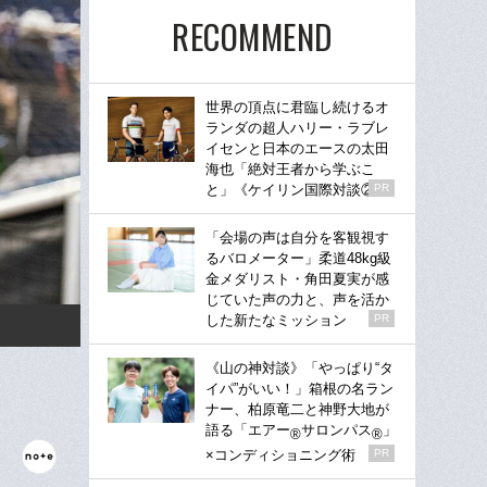
RECOMMEND
世界の頂点に君臨し続けるオ
ランダの超人ハリー・ラブレ
イセンと日本のエースの太田
海也「絶対王者から学ぶこ
と」《ケイリン国際対談②》
PR
「会場の声は自分を客観視す
るバロメーター」柔道48kg級
金メダリスト・角田夏実が感
じていた声の力と、声を活か
した新たなミッション
PR
《山の神対談》「やっぱり“タ
イパ”がいい！」箱根の名ラン
ナー、柏原竜二と神野大地が
語る「エアー
サロンパス
」
®
®
×コンディショニング術
PR