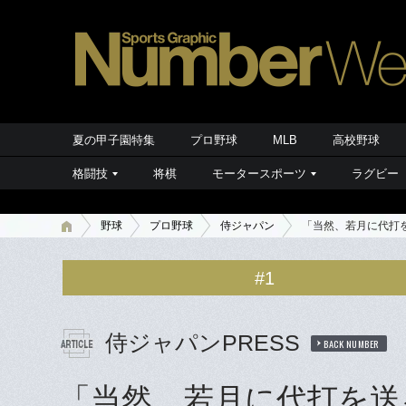
夏の甲子園特集
プロ野球
MLB
高校野球
格闘技
将棋
モータースポーツ
ラグビー
野球
プロ野球
侍ジャパン
「当然、若月に代打を
#1
侍ジャパンPRESS
BACK NUMBER
「当然、若月に代打を送