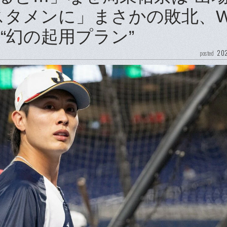
スタメンに」まさかの敗北、W
“幻の起用プラン”
202
posted