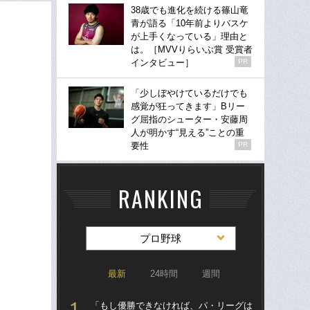
38歳でも進化を続ける篠山竜
青が語る「10年前よりバスケ
が上手くなっている」理由と
は。［MVVりらいぶ賞 受賞者
インタビュー］
PR
「少しぼやけているだけでも
感覚が狂ってきます」Bリー
グ屈指のシューター・安藤周
人が明かす“見える”ことの重
要性
PR
RANKING
プロ野球
最新
24時間
週間
「もし優勝できなければ、パ・リーグは
「ア