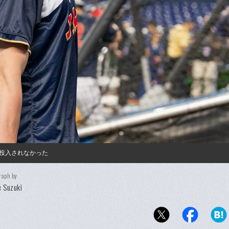
投入されなかった
raph by
 Suzuki