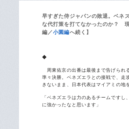
早すぎた侍ジャパンの敗退。ベネ
な代打策を打てなかったのか？ 
編／
小園編
へ続く】
◆
周東佑京の出番は最後まで告げられる
準々決勝。ベネズエラとの接戦で、走
きないまま、日本代表はマイアミの地
「ベネズエラは力のあるチームですし
に強かったなと思います」