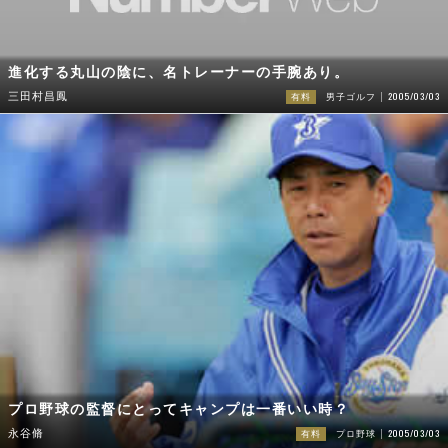
進化する丸山の陰に、名トレーナーの手腕あり。
2005/03/03
三田村昌鳳
有料
男子ゴルフ
プロ野球の監督にとってキャンプは一番いい時？
2005/03/03
永谷脩
有料
プロ野球