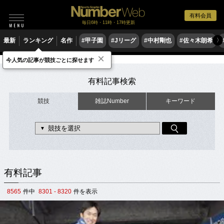
有料会員
毎日6時・11時・17時更新
最新
ランキング
名作
#甲子園
#Jリーグ
#中村剛也
#佐々木朗希
〉
×
今人気の記事が競技ごとに探せます
有料記事
有料記事検索
競技
雑誌Number
キーワード
有料記事
8565
件中
8301 - 8320
件を表示