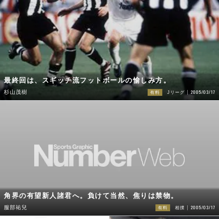
最終回は、スギッチ流フットボールの愉しみ方。
2005/03/17
杉山茂樹
有料
Jリーグ
角界の有望新人諸君へ。負けて当然、焦りは禁物。
2005/03/17
服部祐兒
有料
相撲