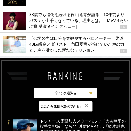
38歳でも進化を続ける篠山竜青が語る「10年前より
バスケが上手くなっている」理由とは。［MVVりらい
ぶ賞 受賞者インタビュー］
PR
「会場の声は自分を客観視するバロメーター」柔道
48kg級金メダリスト・角田夏実が感じていた声の力
と、声を活かした新たなミッション
PR
RANKING
全ての競技
×
ここから競技を選択できます
最新
24時間
週間
ドジャース電撃加入スクーバルで「大谷翔平の
投手負担減」なら4年連続MVPも…「鈴木誠也