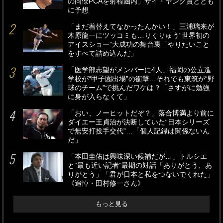
の同僚PCAを射程圏内」サイ・ヤング賞ととも
に予想
「まだ着替えてなかったんかい！」三浦璃来が
木原龍一にツッコミも…りくりゅう“世界初の
アイスショー”大成功の舞台裏「やりたいこと
をすべて詰め込んだ」
「医学部志望がメンバーに4人」福岡の公立進
学校が“甲子園出場”の衝撃…それでも東筑が“野
球のチーム”で挑んだワケは？「さすがに勉強
に身が入らなくて」
「おい、ノーヒットだぞ？」落合博満より前に
ダイエー王貞治が決断していた“日本シリーズ
で無安打投手交代”…「個人記録は関係ないん
だ」
「本田圭佑は興味深い候補だが…」トルシエ
と“最も近い記者”最期の対話「ありがとう、あ
りがとう」「君が日本と私をつないでくれた」
《追悼・田村修一さん》
もっと見る