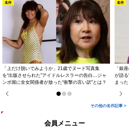
名作
名作
「上だけ脱いでみようか」21歳でヌード写真集
「銀座
を“出版させられた”アイドルレスラーの告白…ジャ
が語る
ンボ堀に全女関係者が放った“衝撃の言い訳”とは？
まった
その他の名作記事 >
会員メニュー