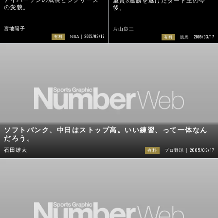
アイバーソンの成長とシクサーズ
重賞3連勝を遂げたダート王の今
の変貌。
後。
宮地陽子
片山良三
2005/03/17
2005/03/17
有料
NBA
有料
競馬
ソフトバンク、中日はストップ高。いい練習、って一体なん
だろう。
2005/03/17
石田雄太
有料
プロ野球