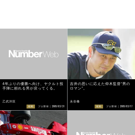
4年ぶりの優勝へ向け、ヤクルト投
吉井の思いに応えた仰木監督“男の
手陣に頼れる男が戻ってくる。
ロマン”。
乙武洋匡
永谷脩
2005/03/31
2005/03/17
有料
プロ野球
有料
プロ野球