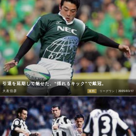
引退を延期して魅せた、“揺れるキック”で戴冠。
2005/03/17
大友信彦
有料
リーグワン