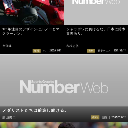
'05年注目のデザインはルノーとマ
シャラポワに負けるな。日本に鈴木
クラ―レン。
貴男あり。
今宮純
吉松忠弘
2005/03/17
2005/03/17
有料
F1
有料
男子テニス
メダリストたちは前進し続ける。
2005/03/17
藤山健二
有料
競泳