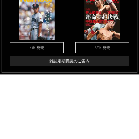
8/6
4/16
発売
発売
雑誌定期購読のご案内