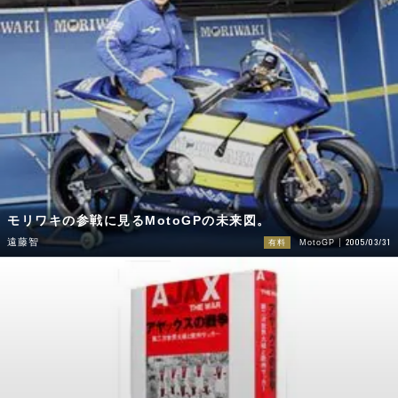
モリワキの参戦に見るMotoGPの未来図。
2005/03/31
遠藤智
有料
MotoGP