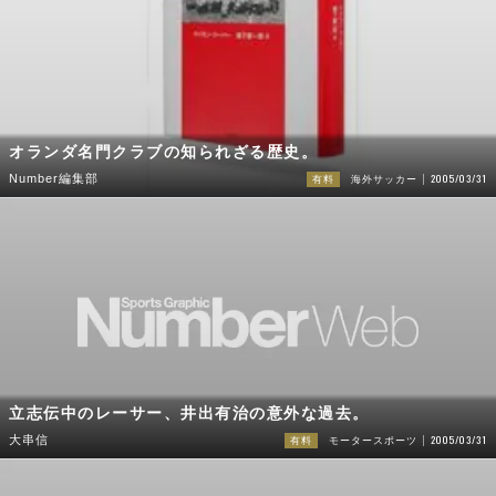
オランダ名門クラブの知られざる歴史。
2005/03/31
Number編集部
有料
海外サッカー
立志伝中のレーサー、井出有治の意外な過去。
2005/03/31
大串信
有料
モータースポーツ