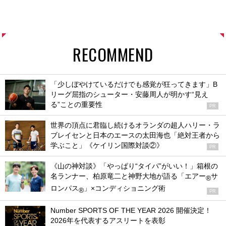
RECOMMEND
「少しぼやけているだけでも感覚が狂ってきます」B
リーグ屈指のシューター・安藤周人が明かす“見え
る”ことの重要性
PR
世界の頂点に君臨し続けるオランダの超人ハリー・ラ
ブレイセンと日本のエースの太田海也「絶対王者から
学ぶこと」《ケイリン国際対談②》
PR
《山の神対談》「やっぱり“タイパ”がいい！」箱根の
名ランナー、柏原竜二と神野大地が語る「エアー
サ
®
ロンパス
」×コンディショニング術
®
PR
Number SPORTS OF THE YEAR 2026 開催決定！
2026年を代表するアスリートを表彰