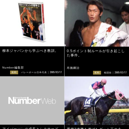
柳本ジャパンから学ぶべき教訓。
0.5ポイント制ルールが引き起こし
た事件。
Number編集部
布施鋼治
2005/03/17
2005/03/17
有料
バレーボール日本代表
有料
格闘技