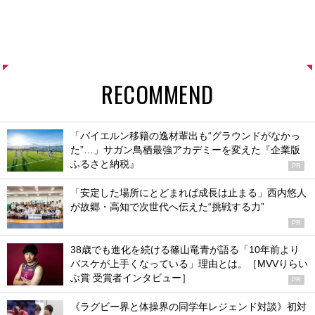
RECOMMEND
「バイエルン移籍の逸材輩出も“グラウンドがなかっ
た”…」サガン鳥栖最強アカデミーを変えた『企業版
ふるさと納税』
PR
「安定した場所にとどまれば成長は止まる」西内悠人
が故郷・高知で次世代へ伝えた“挑戦する力”
PR
38歳でも進化を続ける篠山竜青が語る「10年前より
バスケが上手くなっている」理由とは。［MVVりらい
ぶ賞 受賞者インタビュー］
PR
《ラグビー界と体操界の同学年レジェンド対談》初対