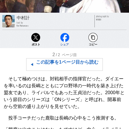
photograph by
中村計
KYODO
text by
Kei Nakamura
ポスト
シェア
コピー
2
/2
ページ目
この記事を1ページ目から読む
そして極めつけは、対戦相手の指揮官だった。ダイエー
を率いるのは長嶋とともにプロ野球の一時代を築き上げた
盟友であり、ライバルでもあった王貞治だった。2000年と
いう節目のシリーズは「ONシリーズ」と呼ばれ、開幕前
から空前の盛り上がりを見せていた。
投手コーチだった鹿取は長嶋の心中をこう推測する。