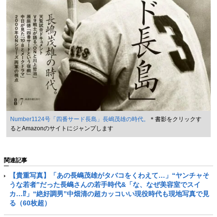
Number1124号「四番サード長島」長嶋茂雄の時代。
＊書影をクリックす
るとAmazonのサイトにジャンプします
関連記事
【貴重写真】「あの長嶋茂雄がタバコをくわえて…」“ヤンチャそ
うな若者”だった長嶋さんの若手時代&「な、なぜ美容室でスイ
カ…⁉」“絶好調男”中畑清の超カッコいい現役時代も現地写真で見
る（60枚超）