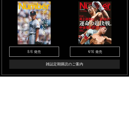
8/6
4/16
発売
発売
雑誌定期購読のご案内