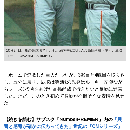
10月24日、雁の巣球場で行われた練習中に話し込む高橋尚成（左）と鹿取
コーチ ©SANKEI SHIMBUN
ホームで連敗した巨人だったが、3戦目と4戦目を取り返
し、五分に戻す。鹿取は第5戦の先発はルーキー左腕なが
らシーズン9勝をあげた高橋尚成で行きたいと長嶋に進言
した。ただ、このとき初めて長嶋が不服そうな表情を見せ
た。
【続きを読む】サブスク「NumberPREMIER」内の
「興
奮と感謝が確かに伝わってきた」世紀の『ONシリーズ』