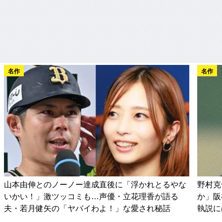
名作
名作
山本由伸とのノーノー達成直後に「浮かれとるやな
野村克
いかい！」激ツッコミも…声優・立花理香が語る
か」阪
夫・若月健矢の「ヤバイわよ！」な愛され秘話
執説に