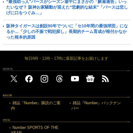
“最強助っ人”バースがシーズン途中にまさかの「解雇通告」いっ
たいなぜ？ 阪神お家騒動が迎えた“悲劇的な結末”「バースは悲し
げに口をつぐみ…」
阪神タイガースは創設90年でついに「セ10年間の最強球団」にな
るか…「少しの不振で戦犯探し」長期的チーム育成が根付かなか
った根本的原因
毎日6時・11時・17時に最新記事をお届けします
FOLLOW US
MAGAZINE
雑誌『Number』購読のご案
雑誌『Number』バックナン
内
バー
SPECIAL
Number SPORTS OF THE