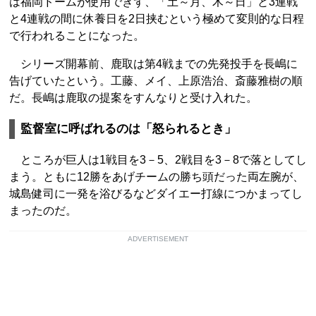
は福岡ドームが使用できず、「土～月、木～日」と3連戦
と4連戦の間に休養日を2日挟むという極めて変則的な日程
で行われることになった。
シリーズ開幕前、鹿取は第4戦までの先発投手を長嶋に
告げていたという。工藤、メイ、上原浩治、斎藤雅樹の順
だ。長嶋は鹿取の提案をすんなりと受け入れた。
監督室に呼ばれるのは「怒られるとき」
ところが巨人は1戦目を3－5、2戦目を3－8で落としてし
まう。ともに12勝をあげチームの勝ち頭だった両左腕が、
城島健司に一発を浴びるなどダイエー打線につかまってし
まったのだ。
ADVERTISEMENT