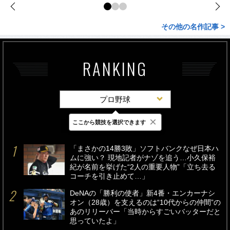
その他の名作記事 >
RANKING
プロ野球
×
ここから競技を選択できます
最新
24時間
週間
「まさかの14勝3敗」ソフトバンクなぜ日本ハ
ムに強い？ 現地記者がナゾを追う…小久保裕
紀が名前を挙げた“2人の重要人物”「立ち去る
コーチを引き止めて…」
DeNAの「勝利の使者」新4番・エンカーナシ
オン（28歳）を支えるのは“10代からの仲間”の
あのリリーバー「当時からすごいバッターだと
思っていたよ」