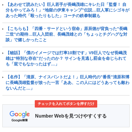
【あわせて読みたい】巨人若手が長嶋茂雄にキレた日「監督！ 自
分もやってみろ！」“地獄の伊東キャンプ”伝説…巨人軍にシゴキが
あった時代「殴ったりもした」コーチの鉄拳制裁も
【こちらも】「四番・サードという宿命」原辰徳が背負った“長嶋
二世”の期待…巨人入団前、長嶋茂雄との「ちょっとチグハグな対
談」で嬉しかったこと
【秘話】「僕のイメージでは打率10割です」V9巨人でなぜ長嶋茂
雄は“特別な存在”だったのか？ サインを見逃し罰金を命じられて
も「屁でもなかったはず…」
【名作】「清原、ナイスバントだよ！」巨人時代の”番長”清原和博
に長嶋茂雄監督が放った一言「ああ、この人にはどうあっても敵わ
ないんだと…」
チェックを入れてボタンを押すだけ
Number Webを見つけやすくする