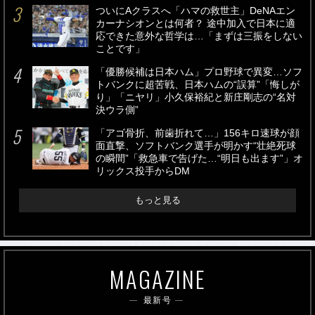
ついにAクラスへ「ハマの救世主」DeNAエン
カーナシオンとは何者？ 途中加入で日本に適
応できた意外な哲学は…「まずは三振をしない
ことです」
「優勝候補は日本ハム」プロ野球で異変…ソフ
トバンクに超苦戦、日本ハムの“誤算”「悔しが
り」「ニヤリ」小久保裕紀と新庄剛志の“名対
決ウラ側”
「アゴ骨折、前歯折れて…」156キロ速球が顔
面直撃、ソフトバンク選手が明かす“壮絶死球
の瞬間”「救急車で告げた…“明日も出ます”」オ
リックス投手からDM
もっと見る
MAGAZINE
最新号