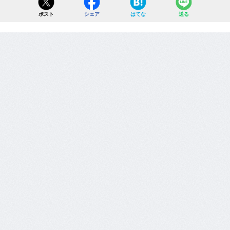
ポスト
シェア
はてな
送る