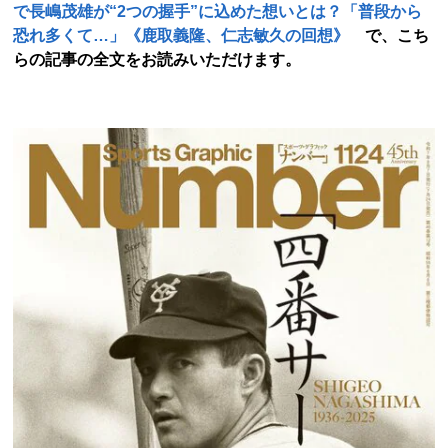
で長嶋茂雄が“2つの握手”に込めた想いとは？「普段から
恐れ多くて…」《鹿取義隆、仁志敏久の回想》
で、こち
らの記事の全文をお読みいただけます。