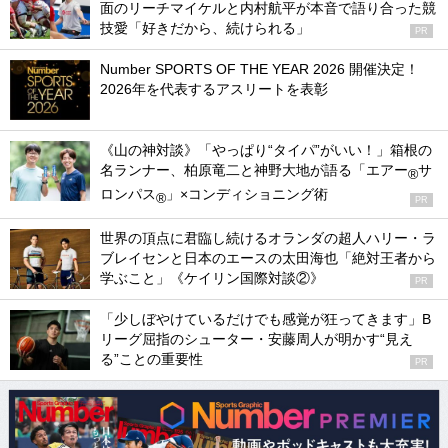
面のリーチマイケルと内村航平が本音で語り合った競
技愛「好きだから、続けられる」
PR
Number SPORTS OF THE YEAR 2026 開催決定！
2026年を代表するアスリートを表彰
《山の神対談》「やっぱり“タイパ”がいい！」箱根の
名ランナー、柏原竜二と神野大地が語る「エアー
サ
®
ロンパス
」×コンディショニング術
®
PR
世界の頂点に君臨し続けるオランダの超人ハリー・ラ
ブレイセンと日本のエースの太田海也「絶対王者から
学ぶこと」《ケイリン国際対談②》
PR
「少しぼやけているだけでも感覚が狂ってきます」B
リーグ屈指のシューター・安藤周人が明かす“見え
る”ことの重要性
PR