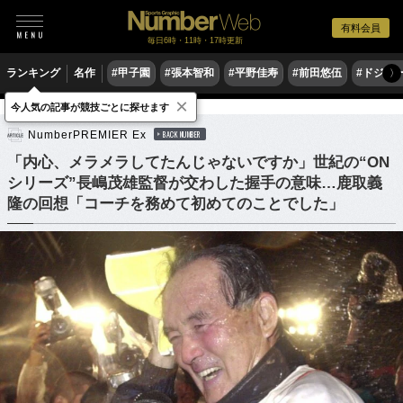
有料会員
毎日6時・11時・17時更新
ランキング
名作
#甲子園
#張本智和
#平野佳寿
#前田悠伍
#ドジャ
〉
×
今人気の記事が競技ごとに探せます
野球
プロ野球
NumberPREMIER Ex
BACK NUMBER
「内心、メラメラしてたんじゃないですか」世紀の“ON
シリーズ”長嶋茂雄監督が交わした握手の意味…鹿取義
隆の回想「コーチを務めて初めてのことでした」