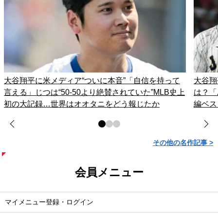
大谷翔平に米メディア“ついに本音”「自信を持って
大谷翔
言える」じつは“50-50より絶賛されていた”MLB史上
は？「
初の大記録…世界はオオタニをどう報じたか
編ベス
その他の名作記事 >
会員メニュー
マイメニュー登録・ログイン