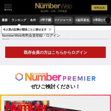
有料会員
毎日6時・11時・17時更新
最新
ランキング
名作
#甲子園
#ドジャース
#益田直也
#早田ひな
〉
×
NumberWeb有料会員登録・ログイン
今人気の記事が競技ごとに探せます
NumberWeb有料会員登録・ログイン
既存会員の方はこちらからログイン
ぜひご検討ください！