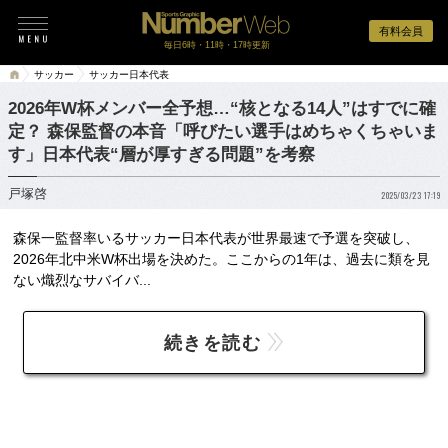
有料会員
毎日6時・11時・17時更新
サッカー
サッカー日本代表
2026年W杯メンバー全予想…“核となる14人”はすでに確
定？ 森保監督の本音「呼びたい選手はめちゃくちゃいま
す」日本代表“層が厚すぎる問題”を考察
戸塚啓
2025/03/23 17:19
森保一監督率いるサッカー日本代表が世界最速で予選を突破し、
2026年北中米W杯出場を決めた。ここからの1年は、過去に類を見
ない熾烈なサバイバ...
続きを読む