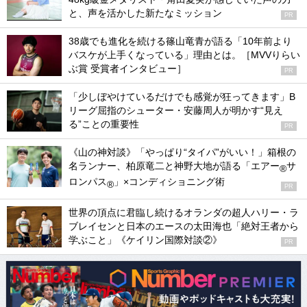
と、声を活かした新たなミッション
PR
38歳でも進化を続ける篠山竜青が語る「10年前より
バスケが上手くなっている」理由とは。［MVVりらい
ぶ賞 受賞者インタビュー］
PR
「少しぼやけているだけでも感覚が狂ってきます」B
リーグ屈指のシューター・安藤周人が明かす“見え
る”ことの重要性
PR
《山の神対談》「やっぱり“タイパ”がいい！」箱根の
名ランナー、柏原竜二と神野大地が語る「エアー
サ
®
ロンパス
」×コンディショニング術
®
PR
世界の頂点に君臨し続けるオランダの超人ハリー・ラ
ブレイセンと日本のエースの太田海也「絶対王者から
学ぶこと」《ケイリン国際対談②》
PR