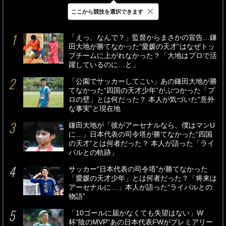
×
ここから競技を選択できます
最新
24時間
週間
「えっ、なんで？」監督からまさかの宣告…鎌
田大地が勝てなかった“愛媛の天才”はなぜトッ
プチームに上がれなかった？「大地はプロで活
躍しているのに…と」
「公園でサッカーしてこい」あの鎌田大地が勝
てなかった“四国の天才少年”がぶつかった「プ
ロの壁」とは何だった？ 本人が気づいた“意外
な事実”と現在地
鎌田大地が「彼がアーセナルなら、僕はマンU
に…」日本代表の司令塔が勝てなかった“四国
の天才”とは何者だった？ 本人が語った「ライ
バルとの軌跡」
サッカー“日本代表の司令塔”が勝てなかった
「愛媛の天才少年」とは何者だった？「将来は
アーセナルに…」本人が語った“ライバルとの
物語”
「10ゴールに届かなくても失望はない」W
杯“陰のMVP”あの日本代表FWがプレミアリー