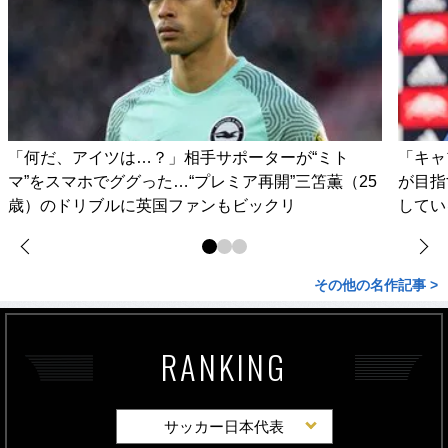
「何だ、アイツは…？」相手サポーターが“ミト
「キャ
マ”をスマホでググった…“プレミア再開”三笘薫（25
が目指
歳）のドリブルに英国ファンもビックリ
してい
その他の名作記事 >
RANKING
サッカー日本代表