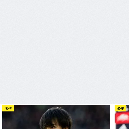
名作
名作