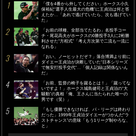
「僕を4番から外してください」ホークス小久
保裕紀“選手人生最大の危機”に王貞治は何と答
えたか…「あれで逃げていたら、次も逃げてい
た」
「お前の球種、全部当てたるわ」名投手コー
チ・尾花高夫がホークスの0勝投手3人に2桁勝
利させた“方程式”「考え方次第で二流も一流に
なれる」
「おい、ノーヒットだぞ？」落合博満より前に
ダイエー王貞治が決断していた“日本シリーズ
で無安打投手交代”…「個人記録は関係ないん
だ」
「お前、監督の椅子を蹴るとは！」「蹴ってな
いですよ！」ホークス城島健司と王貞治の“大
騒動”の真相「俺、王さんに当たられた唯一の
男です（笑）」
「もし優勝できなければ、パ・リーグは終わり
だった」1999年王貞治ダイエーがつかんだ“ラ
ストチャンス”の意味「もう1リーグ制やろな、
と」