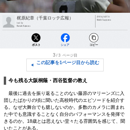
photograph by
梶原紀章（千葉ロッテ広報）
Hideki Sugiyama
text by
Noriaki Kajiwara
ポスト
シェア
コピー
3
/3
ページ目
この記事を1ページ目から読む
今も残る大阪桐蔭・西谷監督の教え
最後に過去を振り返ることのない藤原のマリーンズに入
団したばかりの頃に聞いた高校時代のエピソードを紹介す
る。なぜ大舞台でも臆しないのか。多数のカメラに囲まれ
た中でも意識することなく自分のパフォーマンスを発揮で
きるのか。18歳とは思えない堂々たる雰囲気を感じて、聞
いたことがある。