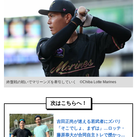
終盤戦の戦いでマリーンズを牽引していく ©Chiba Lotte Marines
次はこちらへ！
吉田正尚が迷える若武者にズバリ
「そこでしょ、まずは」…ロッテ・
藤原恭大が合同自主トレで授かっ