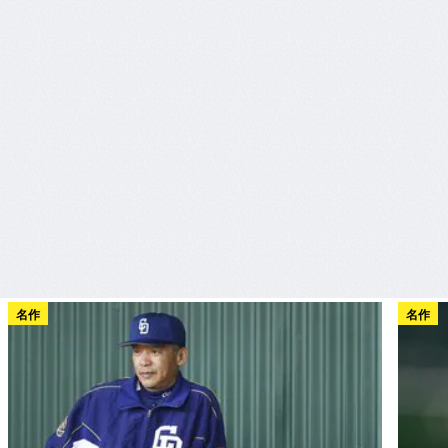
名作
名作