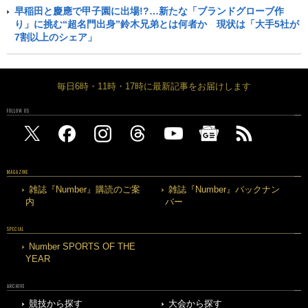
早稲田と慶應で甲子園に出場!?…新たな「ブランドグローブ作
り」に挑む“超名門出身”鈴木兄弟とは何者か 現状は「大手5社が
7割以上のシェア」
毎日6時・11時・17時に最新記事をお届けします
FOLLOW US
MAGAZINE
雑誌『Number』購読のご案
雑誌『Number』バックナン
内
バー
SPECIAL
Number SPORTS OF THE
YEAR
ARCHIVE
競技から探す
大会から探す