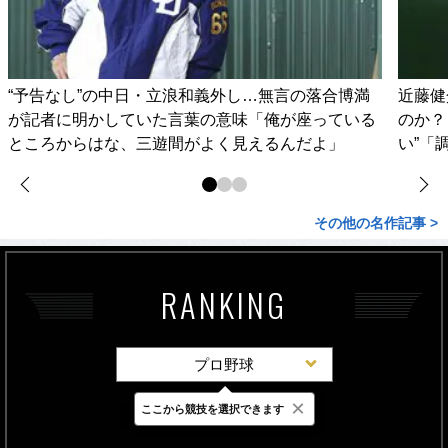
“予告なし”の中日・立浪和義外し…無言の落合博満
近藤健
が記者に明かしていた言葉の意味「俺が座っている
のか？
ところからはな、三遊間がよく見えるんだよ」
い”「
その他の名作記事 >
RANKING
プロ野球
×
ここから競技を選択できます
最新
24時間
週間