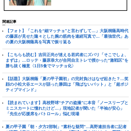
た“激戦区”を勝ち抜く極意〈1日5食
でマッチョ化〉
関連記事
【フォト】「これを“細マッチョ”と言わずして…」大阪桐蔭高時代
の藤原が見せた隆々とした腕の筋肉を連続写真で…「最強世代」あ
の夏の大阪桐蔭高を写真で振り返る
【こちらも読む】吉田正尚が迷える若武者にズバリ「そこでしょ、
まずは」…ロッテ・藤原恭大が合同自主トレで授かった“激戦区”を
勝ち抜く極意〈1日5食でマッチョ化〉
【話題】大阪桐蔭「夏の甲子園初」の完封負けはなぜ起きた？…笑
顔の小松大谷エースが語った勝因は「飛ばないバット」と「超ポジ
ティブマインド」
【読まれています】高校野球“チアの盗撮”に本音「ノースリーブと
ミニスカートに憧れたけど…」現地記者が聞いた「半袖が安心」
「先生が応援席をパトロール」悩む現場
夏の甲子園「朝・夕方2部制」“素朴な疑問”…高野連担当者に記者