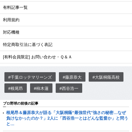
有料記事一覧
利用規約
対応機種
特定商取引法に基づく表記
[有料会員限定] お問い合わせ・Ｑ＆Ａ
#千葉ロッテマリーンズ
#藤原恭大
#大阪桐蔭高校
#根尾昂
#柿木蓮
#西谷浩一
プロ野球の前後の記事
根尾昂＆藤原恭大が語る「大阪桐蔭“最強世代”強さの秘密…なぜ
負けなかったのか？」2人に「西谷浩一とはどんな監督か」と問う
と…