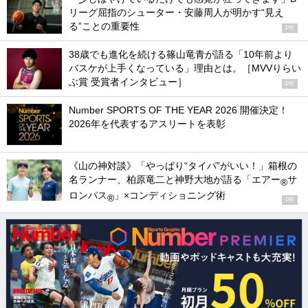
リーグ屈指のシューター・安藤周人が明かす“見え
る”ことの重要性
PR
38歳でも進化を続ける篠山竜青が語る「10年前より
バスケが上手くなっている」理由とは。［MVVりらい
ぶ賞 受賞者インタビュー］
PR
Number SPORTS OF THE YEAR 2026 開催決定！
2026年を代表するアスリートを表彰
《山の神対談》「やっぱり“タイパ”がいい！」箱根の
名ランナー、柏原竜二と神野大地が語る「エアー
サ
®
ロンパス
」×コンディショニング術
®
PR