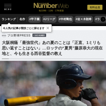
有料会員
毎日6時・11時・17時更新
ランキング
名作
#甲子園
#Jリーグ
#中村剛也
#佐々木朗希
#ラグ
〉
×
今人気の記事が競技ごとに探せます
野球
プロ野球
プロ野球PRESS
BACK NUMBER
大阪桐蔭「最強世代」あの夏のことは「正直、1ミリも
思い返すことはない」…ロッテの“夏男”藤原恭大の現在
地と、今も生きる西谷監督の教え