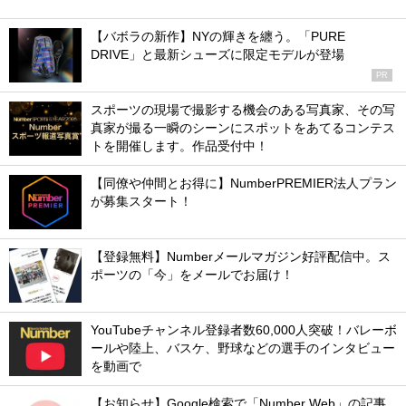
【バボラの新作】NYの輝きを纏う。「PURE
DRIVE」と最新シューズに限定モデルが登場
PR
スポーツの現場で撮影する機会のある写真家、その写
真家が撮る一瞬のシーンにスポットをあてるコンテス
トを開催します。作品受付中！
【同僚や仲間とお得に】NumberPREMIER法人プラン
が募集スタート！
【登録無料】Numberメールマガジン好評配信中。ス
ポーツの「今」をメールでお届け！
YouTubeチャンネル登録者数60,000人突破！バレーボ
ールや陸上、バスケ、野球などの選手のインタビュー
を動画で
【お知らせ】Google検索で「Number Web」の記事