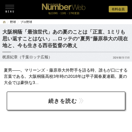
有料会員
毎日6時・11時・17時更新
野球
プロ野球
大阪桐蔭「最強世代」あの夏のことは「正直、1ミリも
思い返すことはない」…ロッテの“夏男”藤原恭大の現在
地と、今も生きる西谷監督の教え
梶原紀章（千葉ロッテ広報）
2024/08/19 17:01
夏男――。マリーンズ・藤原恭大外野手を語る時、誰もが口にする
言葉である。大阪桐蔭高校3年時の2018年は甲子園春夏連覇。夏の
大会では豪快な3...
続きを読む