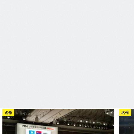
名作
名作