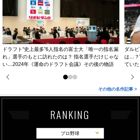
ドラフト“史上最多”6人指名の富士大「唯一の指名漏
ダルビ
れ」選手のもとに訪れたのは？ 指名選手だけじゃな
は…？
い…2024年《運命のドラフト会議》その後の物語
ていた
その他の名作記事 >
RANKING
プロ野球