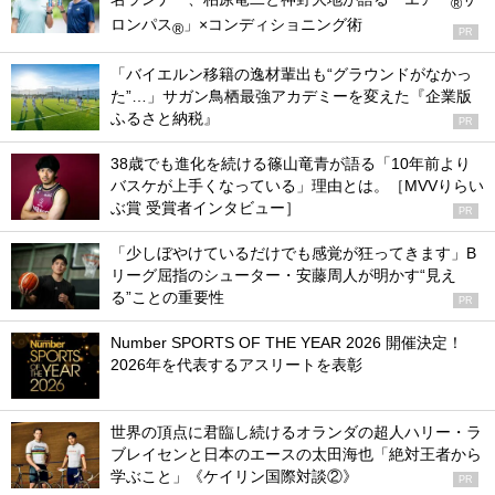
®
ロンパス
」×コンディショニング術
®
PR
「バイエルン移籍の逸材輩出も“グラウンドがなかっ
た”…」サガン鳥栖最強アカデミーを変えた『企業版
ふるさと納税』
PR
38歳でも進化を続ける篠山竜青が語る「10年前より
バスケが上手くなっている」理由とは。［MVVりらい
ぶ賞 受賞者インタビュー］
PR
「少しぼやけているだけでも感覚が狂ってきます」B
リーグ屈指のシューター・安藤周人が明かす“見え
る”ことの重要性
PR
Number SPORTS OF THE YEAR 2026 開催決定！
2026年を代表するアスリートを表彰
世界の頂点に君臨し続けるオランダの超人ハリー・ラ
ブレイセンと日本のエースの太田海也「絶対王者から
学ぶこと」《ケイリン国際対談②》
PR