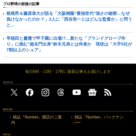
プロ野球の前後の記事
根尾昂＆藤原恭大が語る「大阪桐蔭“最強世代”強さの秘密…なぜ
負けなかったのか？」2人に「西谷浩一とはどんな監督か」と問う
と…
早稲田と慶應で甲子園に出場!?…新たな「ブランドグローブ作
り」に挑む“超名門出身”鈴木兄弟とは何者か 現状は「大手5社が
7割以上のシェア」
毎日6時・11時・17時に最新記事をお届けします
FOLLOW US
MAGAZINE
雑誌『Number』購読のご案
雑誌『Number』バックナン
内
バー
SPECIAL