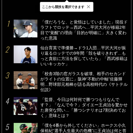
×
ここから競技を選択できます
最新
24時間
週間
「僕だろうな、と覚悟はしていました」現役ド
ラフトでロッテ→西武へ…平沢大河が移籍2年
目で“覚醒”の理由「目的が明確に」大きく変わ
った意識
仙台育英で準優勝→ドラ1入団…平沢大河が振
り返るロッテでの9年間「殻を破りきれず…も
っと貪欲に方法を探していたら」「西武移籍は
いいキッカケ」
「校舎3階の窓ガラスを破壊、相手のセカンド
がライトの位置に」阪神“不動の中軸”佐藤輝
明…野球部元相棒が語る高校時代の《サトテル
伝説》
「監督、今日は何対何で勝つつもりなんで
す？」「なんで今？」ダイエー王貞治を驚かせ
た唐突な問い…「勝つシナリオは7割決めてお
く」意味とは？
「僕を4番から外してください」ホークス小久
保裕紀“選手人生最大の危機”に王貞治は何と答