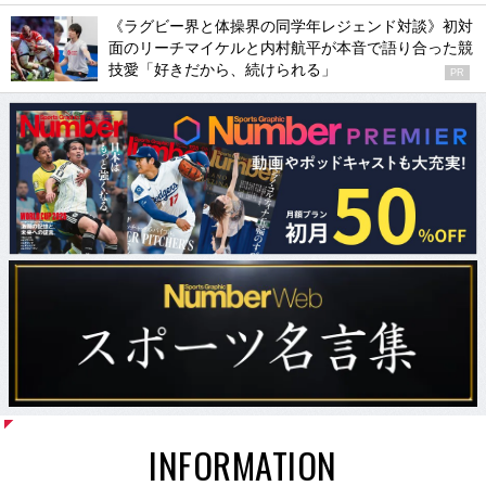
《ラグビー界と体操界の同学年レジェンド対談》初対
面のリーチマイケルと内村航平が本音で語り合った競
技愛「好きだから、続けられる」
PR
INFORMATION