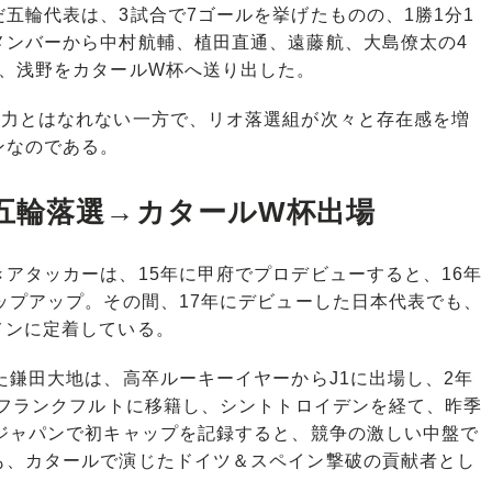
輪代表は、3試合で7ゴールを挙げたものの、1勝1分1
メンバーから中村航輔、植田直通、遠藤航、大島僚太の4
野、浅野をカタールW杯へ送り出した。
力とはなれない一方で、リオ落選組が次々と存在感を増
ンなのである。
五輪落選→カタールW杯出場
アタッカーは、15年に甲府でプロデビューすると、16年
ップアップ。その間、17年にデビューした日本代表でも、
メンに定着している。
鎌田大地は、高卒ルーキーイヤーからJ1に出場し、2年
はフランクフルトに移籍し、シントトロイデンを経て、昨季
保ジャパンで初キャップを記録すると、競争の激しい中盤で
も、カタールで演じたドイツ＆スペイン撃破の貢献者とし