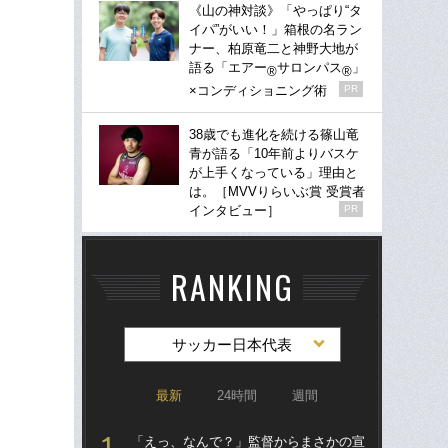
《山の神対談》「やっぱり“タ
イパ”がいい！」箱根の名ラン
ナー、柏原竜二と神野大地が
語る「エアー
サロンパス
」
®
®
×コンディショニング術
PR
38歳でも進化を続ける篠山竜
青が語る「10年前よりバスケ
が上手くなっている」理由と
は。［MVVりらいぶ賞 受賞者
インタビュー］
PR
RANKING
サッカー日本代表
最新
24時間
週間
「えっ、なんで？」監督からまさかの宣
「