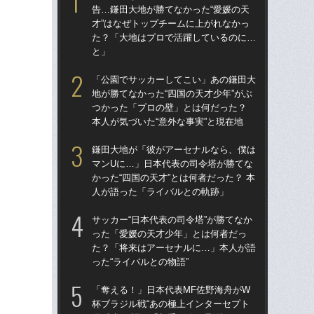
告…鎌田大地が勝てなかった“愛媛の天
告…
才”はなぜトップチームに上がれなかっ
才”
た？「大地はプロで活躍しているのに…
た
と」
と
「公園でサッカーしてこい」あの鎌田大
鎌
地が勝てなかった“四国の天才少年”がぶ
マ
つかった「プロの壁」とは何だった？
かっ
本人が気づいた“意外な事実”と現在地
人
鎌田大地が「彼がアーセナルなら、僕は
「
マンUに…」日本代表の司令塔が勝てな
地が
かった“四国の天才”とは何者だった？ 本
つ
人が語った「ライバルとの軌跡」
本人
サッカー“日本代表の司令塔”が勝てなか
サッ
った「愛媛の天才少年」とは何者だっ
っ
た？「将来はアーセナルに…」本人が語
た
った“ライバルとの物語”
った
「奪える！」日本代表MF佐野海舟がW
「
杯ブラジル戦“あの極上インターセプト
師