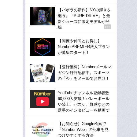
【バボラの新作】NYの輝きを
纏う。「PURE DRIVE」と最
新シューズに限定モデルが登
場
PR
【同僚や仲間とお得に】
NumberPREMIER法人プラン
が募集スタート！
【登録無料】Numberメールマ
ガジン好評配信中。スポーツ
の「今」をメールでお届け！
YouTubeチャンネル登録者数
60,000人突破！バレーボール
や陸上、バスケ、野球などの
選手のインタビューを動画で
【お知らせ】Google検索で
「Number Web」の記事を見
つけやすくする方法