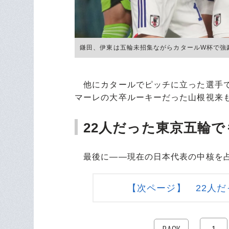
鎌田、伊東は五輪未招集ながらカタールW杯で強豪撃破の一
他にカタールでピッチに立った選手で
マーレの大卒ルーキーだった山根視来
22人だった東京五輪
最後に――現在の日本代表の中核を占
【次ページ】 22人