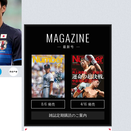
MAGAZINE
最新号
には選ばれな
績を残した
8/6
4/16
発売
発売
雑誌定期購読のご案内