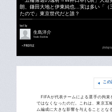
「五輪落選の逸材→W杯日本代表」大迫
朗、鎌田大地と伊東純也…実は多い「（
たので」東京世代だと誰？
text by
生島洋介
Yosuke Ikushima
PROFILE
photogra
この
FIFAが代表チームによる選手の拘
ではなくなったのだ。これは、東京五
ム編成に大きな影響を与えることとな