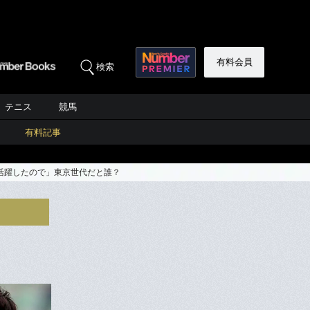
有料会員
検索
テニス
競馬
有料記事
活躍したので」東京世代だと誰？