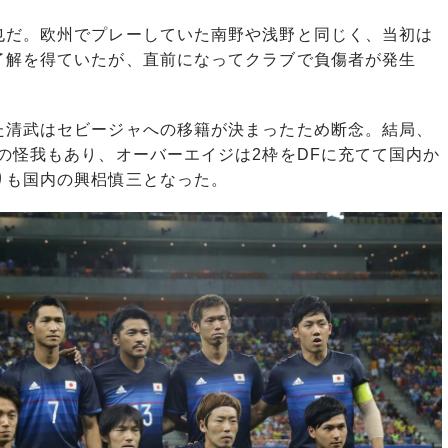
だ。欧州でプレーしていた南野や浅野と同じく、当初は
了解を得ていたが、直前になってクラブで負傷者が発生
清武はセビージャへの移籍が決まったため断念。結局、
の怪我もあり、オーバーエイジは2枠をDFに充てて国内か
りも国内の興梠慎三となった。