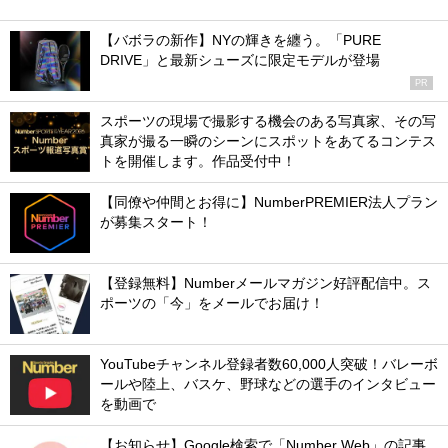
【バボラの新作】NYの輝きを纏う。「PURE
DRIVE」と最新シューズに限定モデルが登場
PR
スポーツの現場で撮影する機会のある写真家、その写
真家が撮る一瞬のシーンにスポットをあてるコンテス
トを開催します。作品受付中！
【同僚や仲間とお得に】NumberPREMIER法人プラン
が募集スタート！
【登録無料】Numberメールマガジン好評配信中。ス
ポーツの「今」をメールでお届け！
YouTubeチャンネル登録者数60,000人突破！バレーボ
ールや陸上、バスケ、野球などの選手のインタビュー
を動画で
【お知らせ】Google検索で「Number Web」の記事