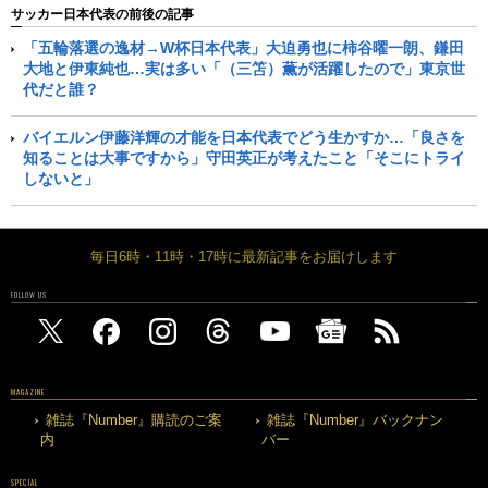
サッカー日本代表の前後の記事
「五輪落選の逸材→W杯日本代表」大迫勇也に柿谷曜一朗、鎌田
大地と伊東純也…実は多い「（三笘）薫が活躍したので」東京世
代だと誰？
バイエルン伊藤洋輝の才能を日本代表でどう生かすか…「良さを
知ることは大事ですから」守田英正が考えたこと「そこにトライ
しないと」
毎日6時・11時・17時に最新記事をお届けします
FOLLOW US
MAGAZINE
雑誌『Number』購読のご案
雑誌『Number』バックナン
内
バー
SPECIAL