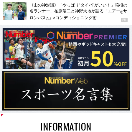
《山の神対談》「やっぱり“タイパ”がいい！」箱根の
名ランナー、柏原竜二と神野大地が語る「エアー
サ
®
ロンパス
」×コンディショニング術
®
PR
INFORMATION