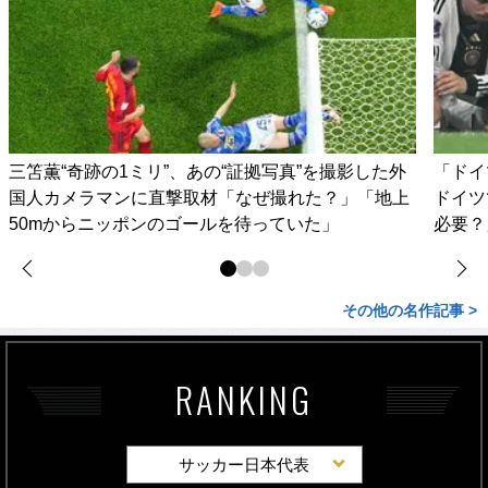
三笘薫“奇跡の1ミリ”、あの“証拠写真”を撮影した外
「ドイ
国人カメラマンに直撃取材「なぜ撮れた？」「地上
ドイツ
50mからニッポンのゴールを待っていた」
必要？
その他の名作記事 >
RANKING
サッカー日本代表