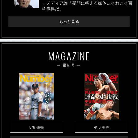
ーメディア論「疑問に答える媒体…それこそ百
科事典だ」
もっと見る
MAGAZINE
最新号
8/6
4/16
発売
発売