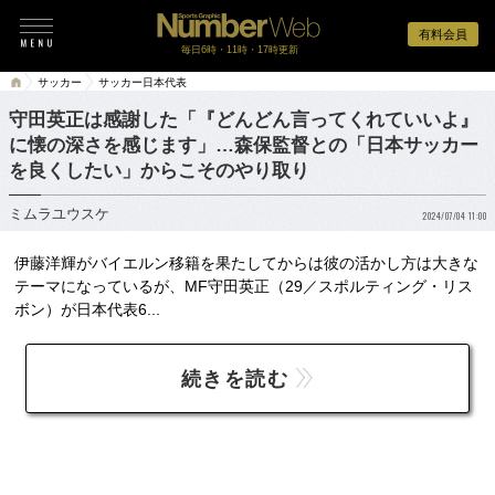
有料会員
毎日6時・11時・17時更新
サッカー
サッカー日本代表
守田英正は感謝した「『どんどん言ってくれていいよ』
に懐の深さを感じます」…森保監督との「日本サッカー
を良くしたい」からこそのやり取り
ミムラユウスケ
2024/07/04 11:00
伊藤洋輝がバイエルン移籍を果たしてからは彼の活かし方は大きな
テーマになっているが、MF守田英正（29／スポルティング・リス
ボン）が日本代表6...
続きを読む