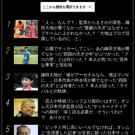
×
ここから競技を選択できます
最新
24時間
週間
「えっ、なんで？」監督からまさかの宣告…鎌
田大地が勝てなかった“愛媛の天才”はなぜトッ
プチームに上がれなかった？「大地はプロで活
躍しているのに…と」
「公園でサッカーしてこい」あの鎌田大地が勝
てなかった“四国の天才少年”がぶつかった「プ
ロの壁」とは何だった？ 本人が気づいた“意外
な事実”と現在地
鎌田大地が「彼がアーセナルなら、僕はマンU
に…」日本代表の司令塔が勝てなかった“四国
の天才”とは何者だった？ 本人が語った「ライ
バルとの軌跡」
「恋人や移籍ゴシップより面白いはずだ」オシ
ム元日本代表監督が語った“サッカーメディア
への期待”「深く語る必要が…そういうわけ
で、ありがとう」
「ピッチと同じ高いレベルでなければ」オシム
と“生涯愛した記者”が生前に願った日本サッカ