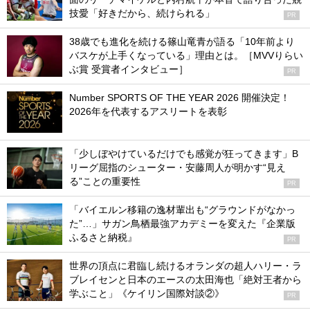
技愛「好きだから、続けられる」
PR
38歳でも進化を続ける篠山竜青が語る「10年前より
バスケが上手くなっている」理由とは。［MVVりらい
ぶ賞 受賞者インタビュー］
PR
Number SPORTS OF THE YEAR 2026 開催決定！
2026年を代表するアスリートを表彰
「少しぼやけているだけでも感覚が狂ってきます」B
リーグ屈指のシューター・安藤周人が明かす“見え
る”ことの重要性
PR
「バイエルン移籍の逸材輩出も“グラウンドがなかっ
た”…」サガン鳥栖最強アカデミーを変えた『企業版
ふるさと納税』
PR
世界の頂点に君臨し続けるオランダの超人ハリー・ラ
ブレイセンと日本のエースの太田海也「絶対王者から
学ぶこと」《ケイリン国際対談②》
PR