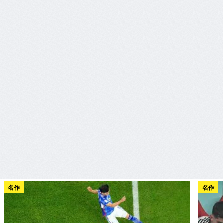
名作
名作