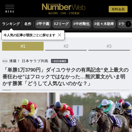
有料会員
毎日6時・11時・17時更新
ランキング
名作
#甲子園
#Jリーグ
#中村剛也
#佐々木朗希
#ラグ
〉
×
今人気の記事が競技ごとに探せます
競馬
#1
#2
#3
沸騰！ 日本サラブ列島
BACK NUMBER
「単勝1万3790円」ダイユウサクの有馬記念“史上最大の
番狂わせ”はフロックではなかった…熊沢重文がいま明
かす勝算「どうして人気ないのかな？」