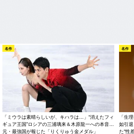
名作
名作
「ミウラは素晴らしいが、キハラは…」“消えたフィ
「生理
ギュア王国”ロシアの三浦璃来＆木原龍一への本音…
如引退
元・最強国が報じた「りくりゅう金メダル」
た“性