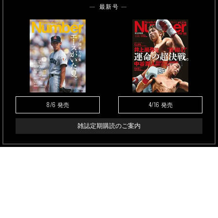
最新号
8/6
4/16
発売
発売
雑誌定期購読のご案内