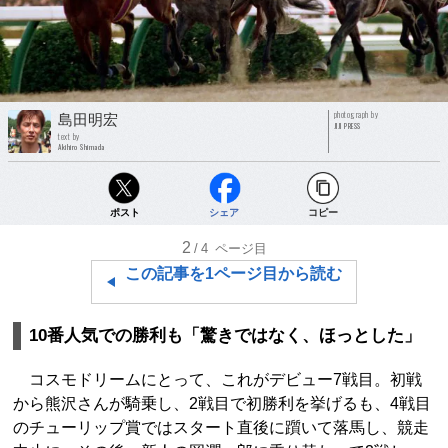
photograph by
島田明宏
JIJI PRESS
text by
Akihiro Shimada
ポスト
シェア
コピー
2
/4
ページ目
この記事を1ページ目から読む
10番人気での勝利も「驚きではなく、ほっとした」
コスモドリームにとって、これがデビュー7戦目。初戦
から熊沢さんが騎乗し、2戦目で初勝利を挙げるも、4戦目
のチューリップ賞ではスタート直後に躓いて落馬し、競走