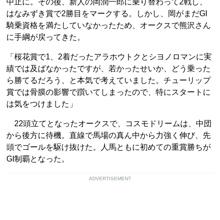
中止に。その後、新人の岡潤一郎に乗り替わって2戦し、
はなみずき賞で2勝目をマークする。しかし、岡がまだGI
騎乗資格を満たしていなかったため、オークスで熊沢さん
に手綱が戻ってきた。
「桜花賞で1、2着だったアラホウトクとシヨノロマンに実
績では及ばなかったですが、若かったせいか、どう乗った
ら勝てるだろう、と本気で考えていました。チューリップ
賞では骨膜の影響で躓いてしまったので、特にスタートに
は気をつけました」
22頭立てとなったオークスで、コスモドリームは、中団
から後方に待機。直線で馬場の真ん中から力強く伸び、先
頭でゴールを駆け抜けた。人馬ともに初めての重賞勝ちが
GI制覇となった。
ADVERTISEMENT