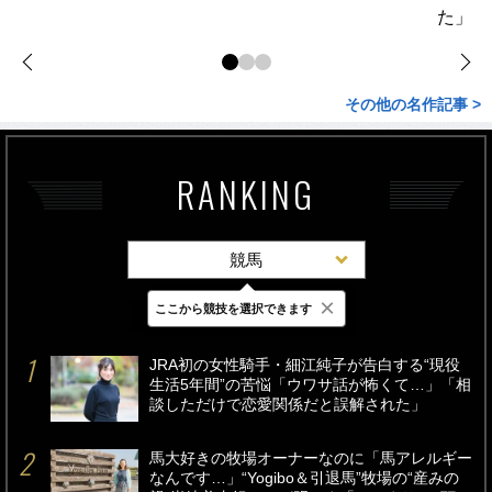
た」
その他の名作記事 >
RANKING
競馬
×
ここから競技を選択できます
最新
24時間
週間
JRA初の女性騎手・細江純子が告白する“現役
生活5年間”の苦悩「ウワサ話が怖くて…」「相
談しただけで恋愛関係だと誤解された」
馬大好きの牧場オーナーなのに「馬アレルギー
なんです…」“Yogibo＆引退馬”牧場の“産みの