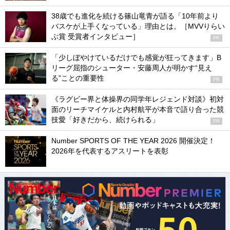
38歳でも進化を続ける篠山竜青が語る「10年前より
バスケが上手くなっている」理由とは。［MVVりらい
ぶ賞 受賞者インタビュー］
PR
「少しぼやけているだけでも感覚が狂ってきます」B
リーグ屈指のシューター・安藤周人が明かす“見え
る”ことの重要性
PR
《ラグビー界と体操界の同学年レジェンド対談》初対
面のリーチマイケルと内村航平が本音で語り合った競
技愛「好きだから、続けられる」
PR
Number SPORTS OF THE YEAR 2026 開催決定！
2026年を代表するアスリートを表彰