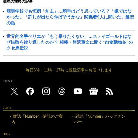
競馬の前後の記事
競馬学校でも恒例「坊主」…騎手はどう思っている？「嫌ではな
かった」「許しが出たら伸ばそうかな」関係者9人に聞いた、髪型
の話
世界的名手ペリエが「もう乗りたくない」…ステイゴールドはな
ぜ惜敗を繰り返したのか？ 相棒・熊沢重文に聞く“肉食動物並”の
クセ馬伝説
毎日6時・11時・17時に最新記事をお届けします
FOLLOW US
MAGAZINE
雑誌『Number』購読のご案
雑誌『Number』バックナン
内
バー
SPECIAL