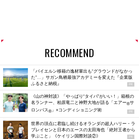
RECOMMEND
「バイエルン移籍の逸材輩出も“グラウンドがなかっ
た”…」サガン鳥栖最強アカデミーを変えた『企業版
ふるさと納税』
PR
《山の神対談》「やっぱり“タイパ”がいい！」箱根の
名ランナー、柏原竜二と神野大地が語る「エアー
サ
®
ロンパス
」×コンディショニング術
®
PR
世界の頂点に君臨し続けるオランダの超人ハリー・ラ
ブレイセンと日本のエースの太田海也「絶対王者から
学ぶこと」《ケイリン国際対談②》
PR