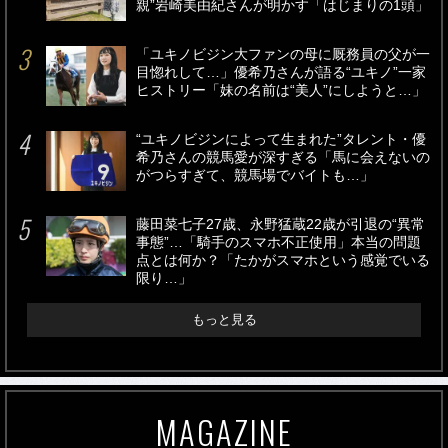
親”岩崎美由紀さんが明かす「はじまりの1頭」
「ユキノビジン大ファンの母に厩務員の父が一
目惚れして…」優希乃さんが語る“ユキノ”一家
ヒストリー「妹の名前は“美人”にしようと…」
“ユキノビジンによって生まれた”タレント・優
希乃さんの競馬愛が深すぎる「馬に会えないの
がつらすぎて、競馬場でバイトも…」
藤田菜七子27歳、永野猛蔵22歳が引退の“異常
事態”…「騎手のスマホ不正使用」本当の問題
点とは何か？「たかがスマホという感覚でいる
限り…」
もっと見る
MAGAZINE