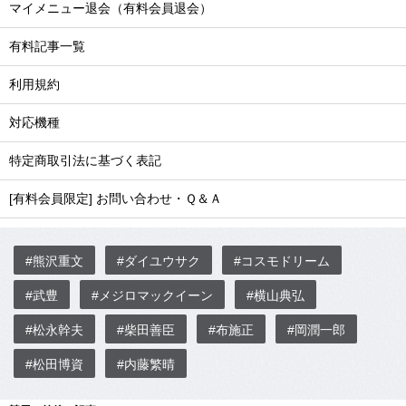
マイメニュー退会（有料会員退会）
有料記事一覧
利用規約
対応機種
特定商取引法に基づく表記
[有料会員限定] お問い合わせ・Ｑ＆Ａ
#熊沢重文
#ダイユウサク
#コスモドリーム
#武豊
#メジロマックイーン
#横山典弘
#松永幹夫
#柴田善臣
#布施正
#岡潤一郎
#松田博資
#内藤繁晴