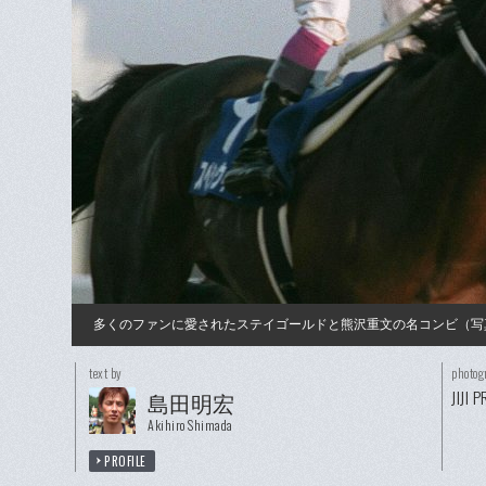
多くのファンに愛されたステイゴールドと熊沢重文の名コンビ（写
text by
photog
JIJI 
島田明宏
Akihiro Shimada
PROFILE