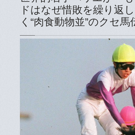
ドはなぜ惜敗を繰り返し
く“肉食動物並”のクセ馬