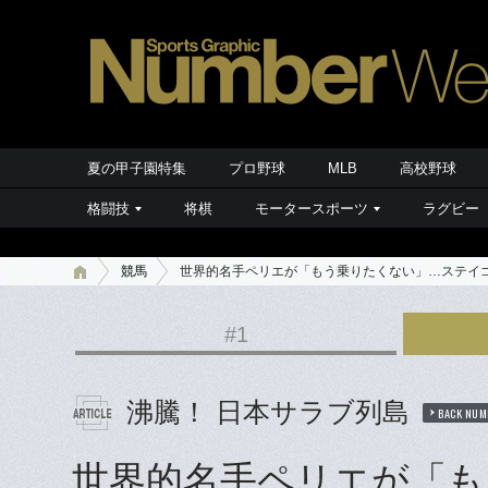
夏の甲子園特集
プロ野球
MLB
高校野球
格闘技
将棋
モータースポーツ
ラグビー
競馬
世界的名手ペリエが「もう乗りたくない」…ステイゴ
#1
沸騰！ 日本サラブ列島
BACK NUM
世界的名手ペリエが「も