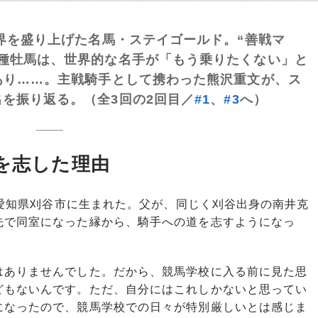
馬界を盛り上げた名馬・ステイゴールド。“善戦マ
種牡馬は、世界的な名手が「もう乗りたくない」と
あり……。主戦騎手として携わった熊沢重文が、ス
を振り返る。（全3回の2回目／
#1
、
#3
へ）
を志した理由
、愛知県刈谷市に生まれた。父が、同じく刈谷出身の南井克
先で同室になった縁から、騎手への道を志すようになっ
はありませんでした。だから、競馬学校に入る前に見た思
どもないんです。ただ、自分にはこれしかないと思ってい
になったので、競馬学校での日々が特別厳しいとは感じま