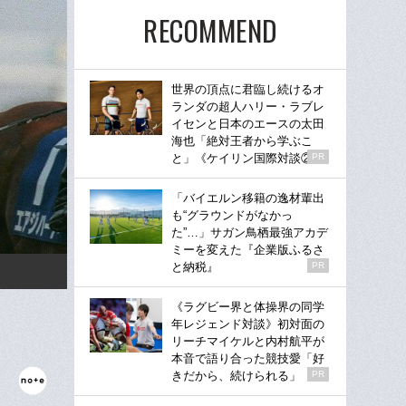
RECOMMEND
世界の頂点に君臨し続けるオ
ランダの超人ハリー・ラブレ
イセンと日本のエースの太田
海也「絶対王者から学ぶこ
と」《ケイリン国際対談②》
PR
「バイエルン移籍の逸材輩出
も“グラウンドがなかっ
た”…」サガン鳥栖最強アカデ
ミーを変えた『企業版ふるさ
と納税』
PR
《ラグビー界と体操界の同学
年レジェンド対談》初対面の
リーチマイケルと内村航平が
本音で語り合った競技愛「好
きだから、続けられる」
PR