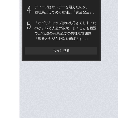
ディープはサンデーを超えたのか。
武豊
種牡馬としての万能性と「黄金配合」。
も
した
「オグリキャップは燃え尽きてしまった
が“
のか」17万人超の観衆、歩くことも困難
で…“伝説の有馬記念”の異様な雰囲気
武
「馬券オヤジも野次を飛ばさず…」
サ
もっと見る