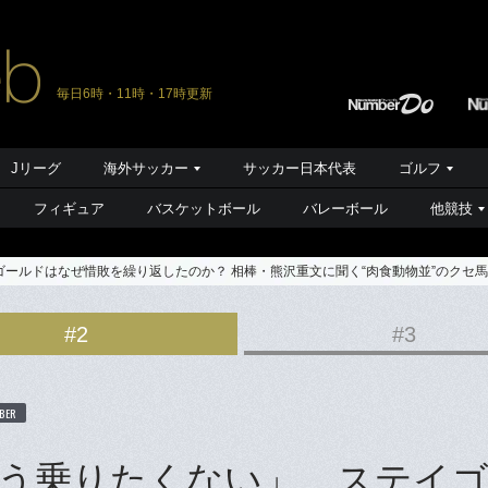
毎日6時・11時・17時更新
Jリーグ
海外サッカー
サッカー日本代表
ゴルフ
フィギュア
バスケットボール
バレーボール
他競技
ールドはなぜ惜敗を繰り返したのか？ 相棒・熊沢重文に聞く“肉食動物並”のクセ
#2
#3
BER
う乗りたくない」…ステイ