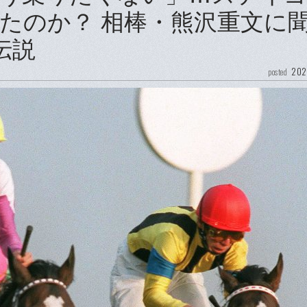
たのか？ 相棒・熊沢重文に
伝説
202
posted