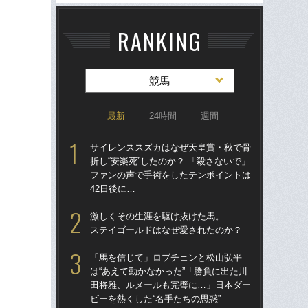
RANKING
競馬
最新
24時間
週間
サイレンススズカはなぜ天皇賞・秋で骨
激
折し“安楽死”したのか？ 「殺さないで」
ス
ファンの声で手術をしたテンポイントは
42日後に…
「僕
生の
激しくその生涯を駆け抜けた馬。
た
ステイゴールドはなぜ愛されたのか？
の凱
「馬を信じて」ロブチェンと松山弘平
サ
は“あえて動かなかった”「勝負に出た川
折し
田将雅、ルメールも完璧に…」日本ダー
フ
ビーを熱くした“名手たちの思惑”
42