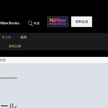
有料会員
検索
テニス
競馬
有料記事
馬伝説
ゴール