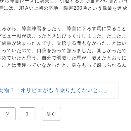
から障害レースに騎乗し、引退するまで通算257勝という
年には、JRA史上初の平地・障害200勝という偉業を達成
ころから、障害練習をしたり、障害に下ろす馬に乗ること
デビュー戦が決まったときはびっくりしました。たまたま
て騎乗が決まったんです。覚悟する間もなかった。とはい
くっていたので、自信を持って臨みました。楽しかったで
やめていたと思う。自分で調教した馬が、教えたとおりに
たことは間違っていなかったと、身をもって感じられるん
動物？「オリビエがもう乗りたくないと…」
2
3
NEXT