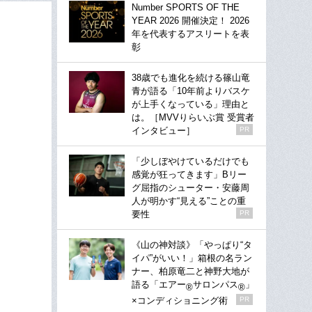
Number SPORTS OF THE
YEAR 2026 開催決定！ 2026
年を代表するアスリートを表
彰
38歳でも進化を続ける篠山竜
青が語る「10年前よりバスケ
が上手くなっている」理由と
は。［MVVりらいぶ賞 受賞者
インタビュー］
PR
「少しぼやけているだけでも
感覚が狂ってきます」Bリー
グ屈指のシューター・安藤周
人が明かす“見える”ことの重
要性
PR
《山の神対談》「やっぱり“タ
イパ”がいい！」箱根の名ラン
ナー、柏原竜二と神野大地が
語る「エアー
サロンパス
」
®
®
×コンディショニング術
PR