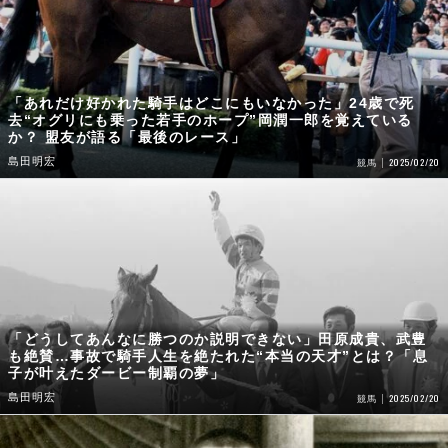
「あれだけ好かれた騎手はどこにもいなかった」24歳で死
去“オグリにも乗った若手のホープ”岡潤一郎を覚えている
か？ 盟友が語る「最後のレース」
島田明宏
2025/02/20
競馬
「どうしてあんなに勝つのか説明できない」田原成貴、武豊
も絶賛…事故で騎手人生を絶たれた“本当の天才”とは？「息
子が叶えたダービー制覇の夢」
島田明宏
2025/02/20
競馬