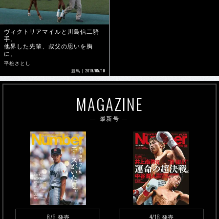
ヴィクトリアマイルと川島信二騎
手。
他界した先輩、叔父の思いを胸
に。
平松さとし
2019/05/10
競馬
MAGAZINE
最新号
8/6
4/16
発売
発売