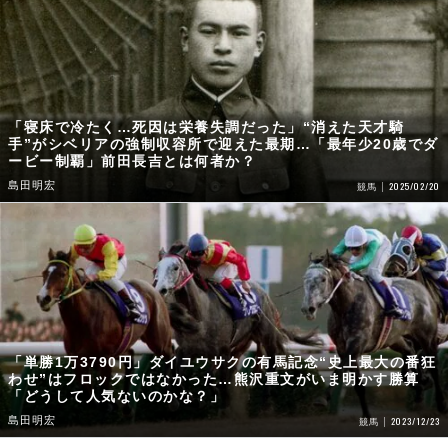
「寝床で冷たく…死因は栄養失調だった」“消えた天才騎
手”がシベリアの強制収容所で迎えた最期…「最年少20歳でダ
ービー制覇」前田長吉とは何者か？
島田明宏
2025/02/20
競馬
「単勝1万3790円」ダイユウサクの有馬記念“史上最大の番狂
わせ”はフロックではなかった…熊沢重文がいま明かす勝算
「どうして人気ないのかな？」
島田明宏
2023/12/23
競馬