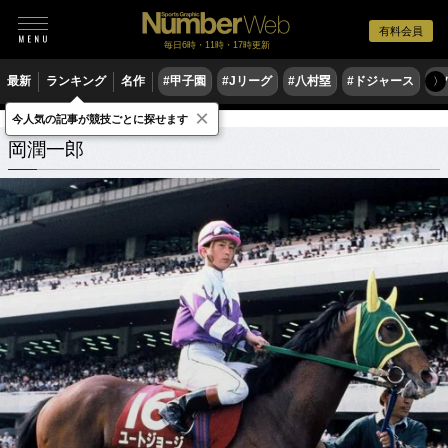
有料会員
毎日6時・11時・17時更新
最新
ランキング
名作
#甲子園
#Jリーグ
#八村塁
#ドジャース
#
〉
×
今人気の記事が競技ごとに探せます
岡潤一郎
関連記事
岡潤一郎