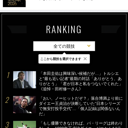
RANKING
全ての競技
×
ここから競技を選択できます
最新
24時間
週間
「本田圭佑は興味深い候補だが…」トルシエ
と“最も近い記者”最期の対話「ありがとう、あ
りがとう」「君が日本と私をつないでくれた」
《追悼・田村修一さん》
「おい、ノーヒットだぞ？」落合博満より前に
ダイエー王貞治が決断していた“日本シリーズ
で無安打投手交代”…「個人記録は関係ないん
だ」
「もし優勝できなければ、パ・リーグは終わり