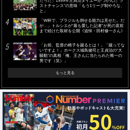
だった」1999年王貞治ダイエーがつかんだ“ラ
ストチャンス”の意味「もう1リーグ制やろな、
と」
「W杯で、ブラジルも倒せる能力は見せた。だ
が…」トルシエが“最も愛した記者”が死の直前
まで続けた取材を公開《追悼・田村修一さん》
「お前、監督の椅子を蹴るとは！」「蹴ってな
いですよ！」ホークス城島健司と王貞治の“大
騒動”の真相「俺、王さんに当たられた唯一の
男です（笑）」
もっと見る