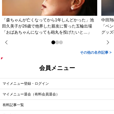
「森ちゃんが亡くなってから1年しんどかった」池
中田翔
田久美子が26歳で他界した親友に誓った五輪出場
「ベン
「おばあちゃんになっても砲丸を投げたいと…」
グッズ
その他の名作記事 >
会員メニュー
マイメニュー登録・ログイン
マイメニュー退会（有料会員退会）
有料記事一覧