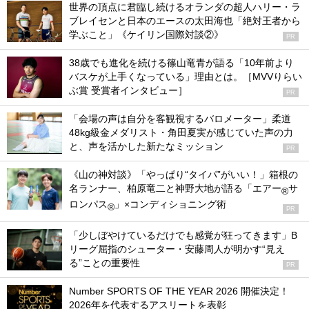
世界の頂点に君臨し続けるオランダの超人ハリー・ラ
ブレイセンと日本のエースの太田海也「絶対王者から
学ぶこと」《ケイリン国際対談②》
PR
38歳でも進化を続ける篠山竜青が語る「10年前より
バスケが上手くなっている」理由とは。［MVVりらい
ぶ賞 受賞者インタビュー］
PR
「会場の声は自分を客観視するバロメーター」柔道
48kg級金メダリスト・角田夏実が感じていた声の力
と、声を活かした新たなミッション
PR
《山の神対談》「やっぱり“タイパ”がいい！」箱根の
名ランナー、柏原竜二と神野大地が語る「エアー
サ
®
ロンパス
」×コンディショニング術
®
PR
「少しぼやけているだけでも感覚が狂ってきます」B
リーグ屈指のシューター・安藤周人が明かす“見え
る”ことの重要性
PR
Number SPORTS OF THE YEAR 2026 開催決定！
2026年を代表するアスリートを表彰