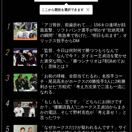
×
ここから競技を選択できます
最新
24時間
週間
「アゴ骨折、前歯折れて…」156キロ速球が顔
面直撃、ソフトバンク選手が明かす“壮絶死球
の瞬間”「救急車で告げた…“明日も出ます”」オ
リックス投手からDM
「監督、今日は何対何で勝つつもりなんで
す？」「なんで今？」ダイエー王貞治を驚かせ
た唐突な問い…「勝つシナリオは7割決めてお
く」意味とは？
「お前の球種、全部当てたるわ」名投手コー
チ・尾花高夫がホークスの0勝投手3人に2桁勝
利させた“方程式”「考え方次第で二流も一流に
なれる」
「もしもし、王です」「どちらにお掛けです
か？」“優勝請負人”にホークス王貞治からまさ
かの電話…そして野村克也が「考え直せ！」と
言ったワケ
「なぜホークスだけが疑われるんです？」サイ