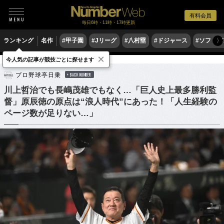
有料会員
毎日6時・11時・17時更新
ランキング
名作
#甲子園
#Jリーグ
#八村塁
#ドジャース
#ソフトバ
〉
×
今人気の記事が競技ごとに探せます
野球
プロ野球
プロ野球亭日乗
BACK NUMBER
川上哲治でも長嶋茂雄でもなく…「巨人史上最多勝利監
督」原辰徳の原点は“浪人時代”にあった！「人生経験の
ページ数が足りない…」