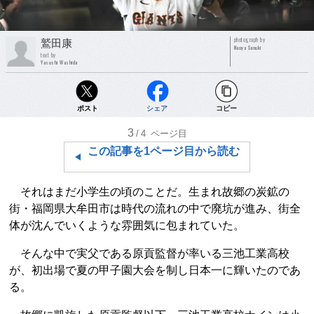
photograph by
鷲田康
Naoya Sanuki
text by
Yasushi Washida
ポスト
シェア
コピー
3
/4
ページ目
この記事を1ページ目から読む
それはまだ小学生の頃のことだ。生まれ故郷の炭鉱の
街・福岡県大牟田市は時代の流れの中で廃坑が進み、街全
体が沈んでいくような雰囲気に包まれていた。
そんな中で実父である原貢監督が率いる三池工業高校
が、初出場で夏の甲子園大会を制し日本一に輝いたのであ
る。