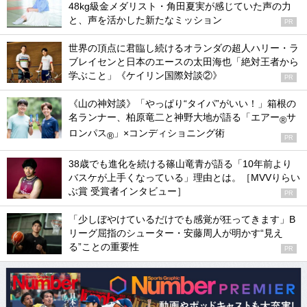
48kg級金メダリスト・角田夏実が感じていた声の力
と、声を活かした新たなミッション
PR
世界の頂点に君臨し続けるオランダの超人ハリー・ラ
ブレイセンと日本のエースの太田海也「絶対王者から
学ぶこと」《ケイリン国際対談②》
PR
《山の神対談》「やっぱり“タイパ”がいい！」箱根の
名ランナー、柏原竜二と神野大地が語る「エアー
サ
®
ロンパス
」×コンディショニング術
®
PR
38歳でも進化を続ける篠山竜青が語る「10年前より
バスケが上手くなっている」理由とは。［MVVりらい
ぶ賞 受賞者インタビュー］
PR
「少しぼやけているだけでも感覚が狂ってきます」B
リーグ屈指のシューター・安藤周人が明かす“見え
る”ことの重要性
PR