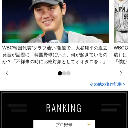
WBC韓国代表“クラブ通い”報道で、大谷翔平の過去
WBC
発言が話題に…韓国野球にいま、何が起きているの
歳）は
か？「不祥事の時に比較対象としてオオタニを…」
「僕ひ
その他の名作記事 >
RANKING
プロ野球