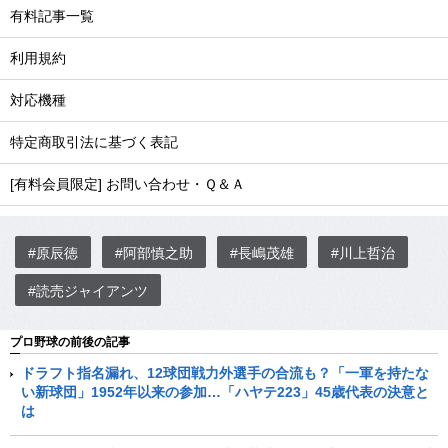
有料記事一覧
利用規約
対応機種
特定商取引法に基づく表記
[有料会員限定] お問い合わせ・Ｑ＆Ａ
#原辰徳
#阿部慎之助
#長嶋茂雄
#川上哲治
#読売ジャイアンツ
プロ野球の前後の記事
ドラフト指名漏れ、12球団戦力外選手の合流も？「一軍を持たな
い新球団」1952年以来の参加…「ハヤテ223」45歳代表の決意と
は