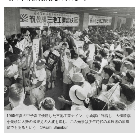
1965年夏の甲子園で優勝した三池工業ナイン。小倉駅に到着し、大優勝旗
を先頭に大勢の出迎えの人波を進む。この光景は少年時代の原辰徳の原風
景でもあるという ©︎Asahi Shimbun