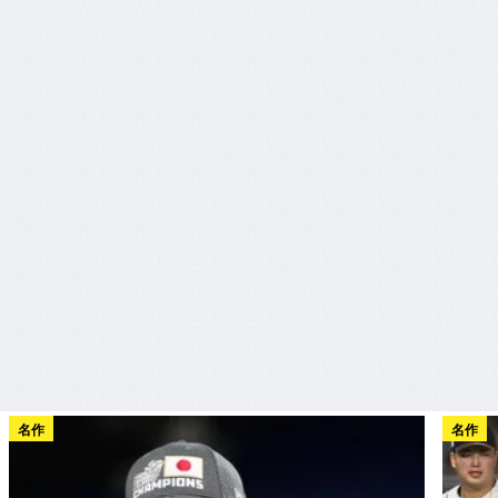
名作
名作