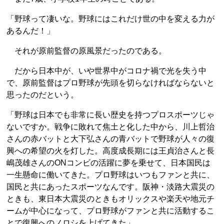
「野球って凄いな。野球にはこれだけ世の中を変える力が
あるんだ！」
それが原前監督の原風景だったのである。
だから日本中が、いや世界中がコロナ禍で光を失う中
で、原前監督はプロ野球が先頭を切らなければならないと
思ったのだという。
「野球は日本でも非常に長い歴史を持つプロスポーツじゃ
ないですか。戦争に敗れて焦土と化した中から、川上哲治
さんの赤バットと大下弘さんの青バットで野球が人々の復
興への希望の火を灯した。高度成長期には王貞治さんと長
嶋茂雄さんのONコンビの活躍に夢を乗せて、日本国民は
一生懸命に働いてきた。プロ野球はいつもファンと共に、
国民と共にあったスポーツなんです。阪神・淡路大震災の
ときも、東日本大震災のときもオリックスや楽天や地元チ
ームが中心になって、プロ野球がファンと共に活動するこ
とで復興へのノロシを上げてきた」