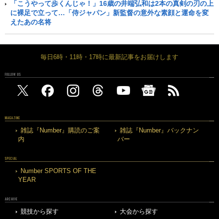
「こうやって歩くんじゃ！」16歳の井端弘和は2本の真剣の刃の上
に裸足で立って…「侍ジャパン」新監督の意外な素顔と運命を変
えたあの名将
毎日6時・11時・17時に最新記事をお届けします
FOLLOW US
MAGAZINE
雑誌『Number』購読のご案
雑誌『Number』バックナン
内
バー
SPECIAL
Number SPORTS OF THE
YEAR
ARCHIVE
競技から探す
大会から探す