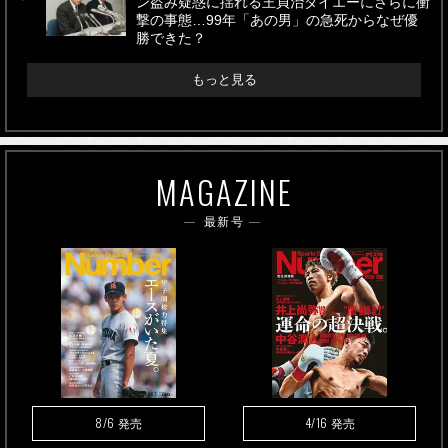
ン盗み疑惑に揺れる王貞治ダイエーにさらに衝
撃の事態…99年「あの男」の急死からなぜ優
勝できた？
もっと見る
MAGAZINE
最新号
8/6
4/16
発売
発売