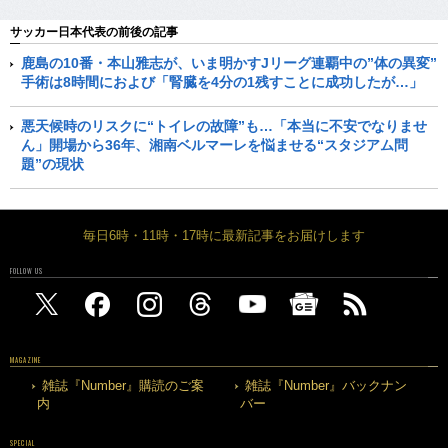
サッカー日本代表の前後の記事
鹿島の10番・本山雅志が、いま明かすJリーグ連覇中の”体の異変”
手術は8時間におよび「腎臓を4分の1残すことに成功したが…」
悪天候時のリスクに“トイレの故障”も…「本当に不安でなりませ
ん」開場から36年、湘南ベルマーレを悩ませる“スタジアム問
題”の現状
毎日6時・11時・17時に最新記事をお届けします
FOLLOW US
MAGAZINE
雑誌『Number』購読のご案
雑誌『Number』バックナン
内
バー
SPECIAL