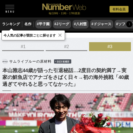
有料会員
毎日6時・11時・17時更新
ランキング
名作
#甲子園
#Jリーグ
#八村塁
#ドジャース
#ソフトバ
〉
×
今人気の記事が競技ごとに探せます
サッカー
サッカー日本代表
#1
#2
#3
サムライブルーの原材料
BACK NUMBER
本山雅志44歳が語った引退秘話…2度目の契約満了→実
家の鮮魚店でアナゴをさばく日々→初の海外挑戦「40歳
過ぎてやれると思ってなかった」