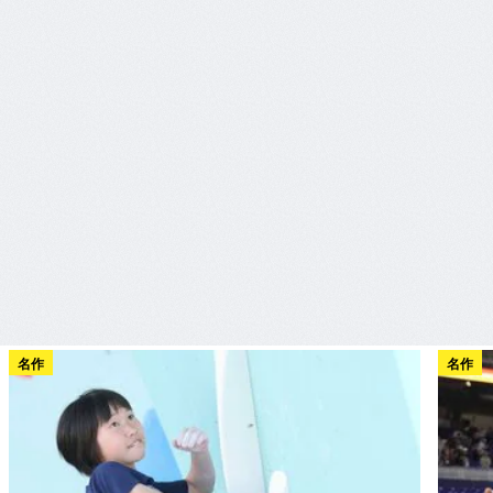
名作
名作