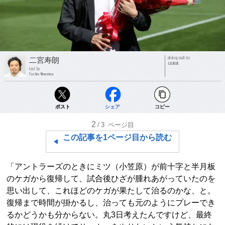
photograph by
二宮寿朗
J.LEAGUE
text by
Toshio Ninomiya
ポスト
シェア
コピー
2
/3
ページ目
この記事を1ページ目から読む
「アントラーズのときにミツ（小笠原）が前十字と半月板
のケガから復帰して、試合後ひざが腫れあがっていたのを
思い出して、これほどのケガが果たして治るのかな、と。
復帰まで時間が掛かるし、治っても元のようにプレーでき
るかどうかも分からない。丸3日考えたんですけど、最終