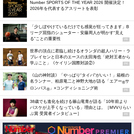
Number SPORTS OF THE YEAR 2026 開催決定！
2026年を代表するアスリートを表彰
「少しぼやけているだけでも感覚が狂ってきます」B
リーグ屈指のシューター・安藤周人が明かす“見え
る”ことの重要性
PR
世界の頂点に君臨し続けるオランダの超人ハリー・ラ
ブレイセンと日本のエースの太田海也「絶対王者から
学ぶこと」《ケイリン国際対談②》
PR
《山の神対談》「やっぱり“タイパ”がいい！」箱根の
名ランナー、柏原竜二と神野大地が語る「エアー
サ
®
ロンパス
」×コンディショニング術
®
PR
38歳でも進化を続ける篠山竜青が語る「10年前より
バスケが上手くなっている」理由とは。［MVVりらい
ぶ賞 受賞者インタビュー］
PR