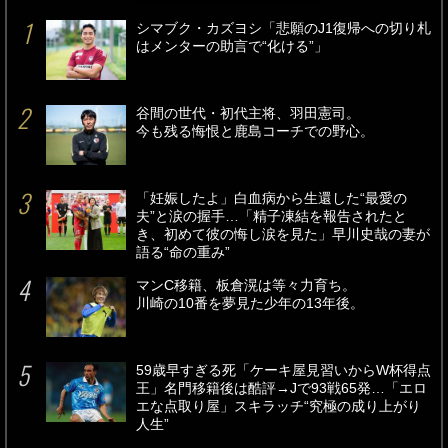
シマブク・カズヨシ「悲願のJ1復帰への切り札
はメンターの助言で“化ける”」
谷間の世代・初代主将、羽田憲司。
今も残る悔恨と鹿島コーチでの野心。
「妊娠したよ」白血病から生還した“最愛の
夫”と涙の握手…「精子凍結を報告されたと
き、初めて彼の悔し涙を見た」早川史哉の妻が
語る“命の重み”
マンC移籍、板倉滉は等々力育ち。
川崎の10番を夢見た少年の13年後。
59歳早すぎる死「ケーキ屋見習いからW杯得点
王」名門移籍後は酷評→Jで93戦65発…「エロ
エな点取り屋」スキラッチ“究極の成り上がり
人生”