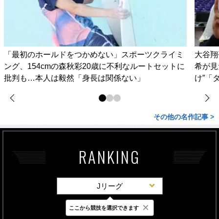
「最初のホールドをつかめない」スポーツクライミ
大谷翔
ング、154cmの森秋彩20歳に不利なルートセットに
希が見
批判も…本人は毅然「身長は関係ない」
け”「
その他の名作記事 >
RANKING
Jリーグ
×
ここから競技を選択できます
最新
24時間
週間