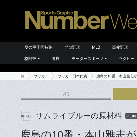
夏の甲子園特集
プロ野球
MLB
高校野球
格闘技
将棋
モータースポーツ
ラグビー
サッカー
サッカー日本代表
鹿島の10番・本山雅志
#1
サムライブルーの原材料
BACK
鹿島の10番・本山雅志が