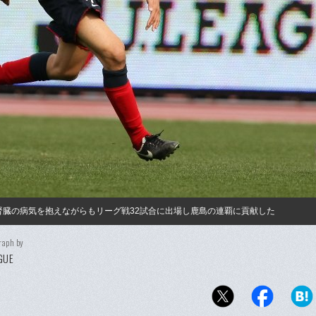
は腎臓の病気を抱えながらもリーグ戦32試合に出場し鹿島の連覇に貢献した
raph by
GUE