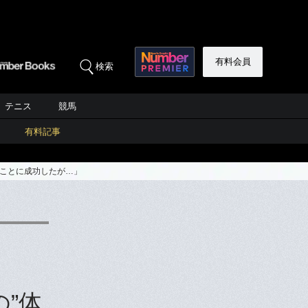
有料会員
検索
テニス
競馬
有料記事
すことに成功したが…」
”体