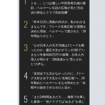
トを…」じつは優しい中田英寿21歳の素
トを
顔…ベルマーレ伝説の広報が見た“呂比
顔…
須の帰化とクラブ存続危機”
須の
「昨年12月に異動の内示が。私のわがま
「妊
まなんです」“Jリーグ名物広報”が退職を
愛の
決めた理由…ベルマーレで愛された「29
さ
年間ありがとう」
早川
「なぜ日本人の天才19歳はJリーグを断
イニ
ったのか」慶応大生がオランダ1部で“い
入
きなり年俸4500万円”の衝撃…日本人代
で育
理人が明かす「J関係者から“荒らされ
〈
た”の声も」
「昨
「送別会でも泣かなかったのに」Jリー
まな
グ大好き女子大生から“名物広報”へ…29
決め
年勤めたベルマーレをなぜ辞めたか「休
年
暇中の旅先でポロポロと涙が」
小
「まだ24時間あるだろ…」徹夜で仕事し
プ
た森保一「他クラブでは“ぬるさ”を感じ