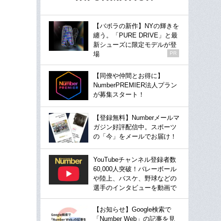
【バボラの新作】NYの輝きを
纏う。「PURE DRIVE」と最
新シューズに限定モデルが登
場
PR
【同僚や仲間とお得に】
NumberPREMIER法人プラン
が募集スタート！
【登録無料】Numberメールマ
ガジン好評配信中。スポーツ
の「今」をメールでお届け！
YouTubeチャンネル登録者数
60,000人突破！バレーボール
や陸上、バスケ、野球などの
選手のインタビューを動画で
【お知らせ】Google検索で
「Number Web」の記事を見