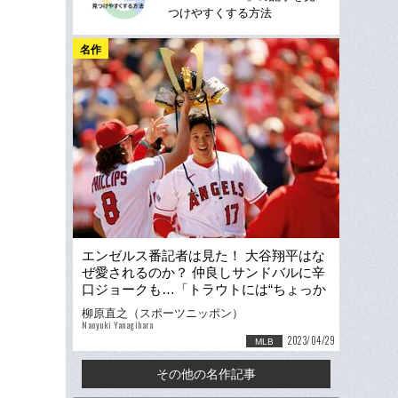
つけやすくする方法
名作
エンゼルス番記者は見た！ 大谷翔平はな
ぜ愛されるのか？ 仲良しサンドバルに辛
口ジョークも…「トラウトには“ちょっか
い”をかけない」
柳原直之（スポーツニッポン）
Naoyuki Yanagihara
2023/04/29
MLB
その他の名作記事