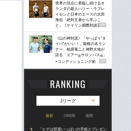
世界の頂点に君臨し続けるオ
ランダの超人ハリー・ラブレ
イセンと日本のエースの太田
海也「絶対王者から学ぶこ
と」《ケイリン国際対談②》
PR
《山の神対談》「やっぱり“タ
イパ”がいい！」箱根の名ラン
ナー、柏原竜二と神野大地が
語る「エアー
サロンパス
」
®
®
×コンディショニング術
PR
RANKING
Jリーグ
最新
24時間
週間
「ヒデは部屋いっぱいの手紙とプレゼン
「