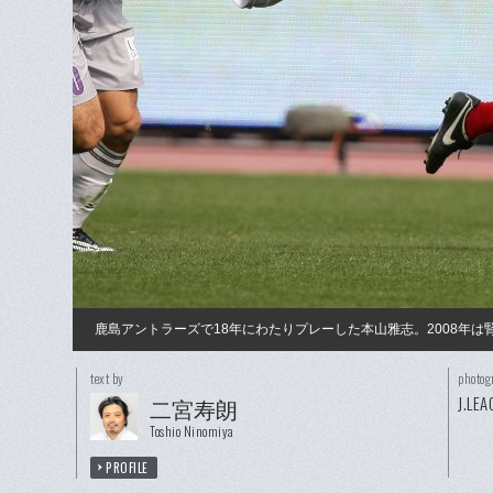
鹿島アントラーズで18年にわたりプレーした本山雅志。2008年
text by
photog
J.LEA
二宮寿朗
Toshio Ninomiya
PROFILE