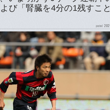
および「腎臓を4分の1残すこ
202
posted