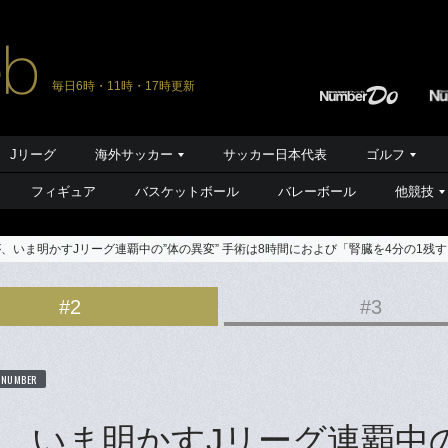
毎日6時・11時・17時更新
Jリーグ
海外サッカー
サッカー日本代表
ゴルフ
フィギュア
バスケットボール
バレーボール
他競技
が、いま明かすJリーグ連覇中の”体の異変” 手術は8時間におよび「腎臓を4分の1残
#2
#3
 NUMBER
、いま明かすJリーグ連覇中の