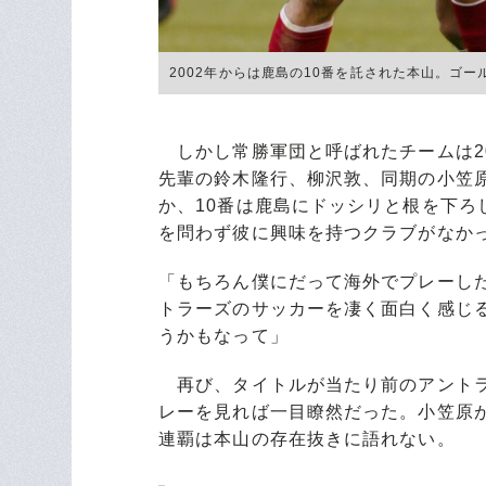
2002年からは鹿島の10番を託された本山。ゴールを
しかし常勝軍団と呼ばれたチームは20
先輩の鈴木隆行、柳沢敦、同期の小笠
か、10番は鹿島にドッシリと根を下ろ
を問わず彼に興味を持つクラブがなか
「もちろん僕にだって海外でプレーし
トラーズのサッカーを凄く面白く感じ
うかもなって」
再び、タイトルが当たり前のアントラ
レーを見れば一目瞭然だった。小笠原が
連覇は本山の存在抜きに語れない。