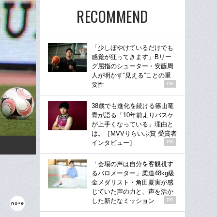
RECOMMEND
「少しぼやけているだけでも
感覚が狂ってきます」Bリー
グ屈指のシューター・安藤周
人が明かす“見える”ことの重
要性
PR
38歳でも進化を続ける篠山竜
青が語る「10年前よりバスケ
が上手くなっている」理由と
は。［MVVりらいぶ賞 受賞者
インタビュー］
PR
「会場の声は自分を客観視す
るバロメーター」柔道48kg級
金メダリスト・角田夏実が感
じていた声の力と、声を活か
した新たなミッション
PR