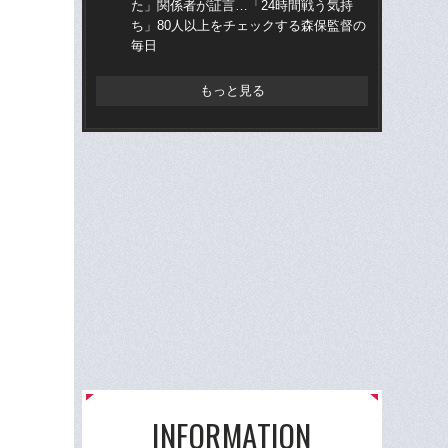
た」関係者が証言…「24時間戦う気持
ち」80人以上をチェックする森保監督の
毎日
もっと見る
INFORMATION