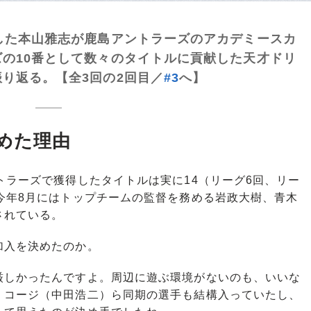
した本山雅志が鹿島アントラーズのアカデミースカ
の10番として数々のタイトルに貢献した天才ドリ
り返る。【全3回の2回目／
#3
へ】
めた理由
ラーズで獲得したタイトルは実に14（リーグ6回、リー
今年8月にはトップチームの監督を務める岩政大樹、青木
されている。
加入を決めたのか。
厳しかったんですよ。周辺に遊ぶ環境がないのも、いいな
、コージ（中田浩二）ら同期の選手も結構入っていたし、