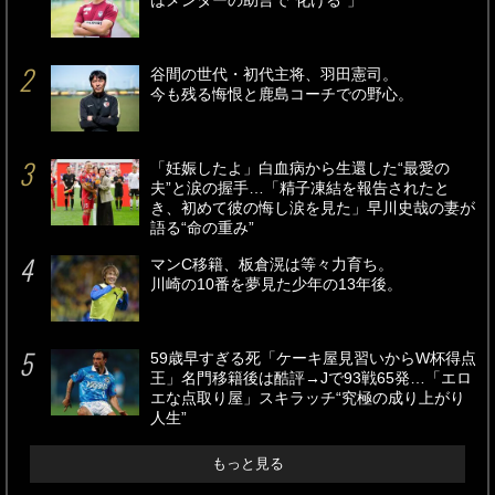
はメンターの助言で“化ける”」
谷間の世代・初代主将、羽田憲司。
今も残る悔恨と鹿島コーチでの野心。
「妊娠したよ」白血病から生還した“最愛の
夫”と涙の握手…「精子凍結を報告されたと
き、初めて彼の悔し涙を見た」早川史哉の妻が
語る“命の重み”
マンC移籍、板倉滉は等々力育ち。
川崎の10番を夢見た少年の13年後。
59歳早すぎる死「ケーキ屋見習いからW杯得点
王」名門移籍後は酷評→Jで93戦65発…「エロ
エな点取り屋」スキラッチ“究極の成り上がり
人生”
もっと見る