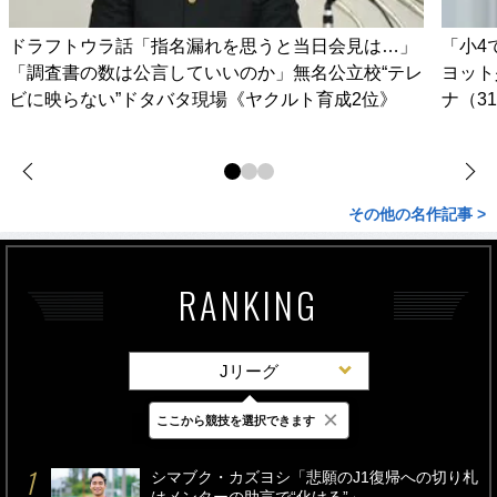
ドラフトウラ話「指名漏れを思うと当日会見は…」
「小4
「調査書の数は公言していいのか」無名公立校“テレ
ヨット
ビに映らない”ドタバタ現場《ヤクルト育成2位》
ナ（3
その他の名作記事 >
RANKING
Jリーグ
×
ここから競技を選択できます
最新
24時間
週間
シマブク・カズヨシ「悲願のJ1復帰への切り札