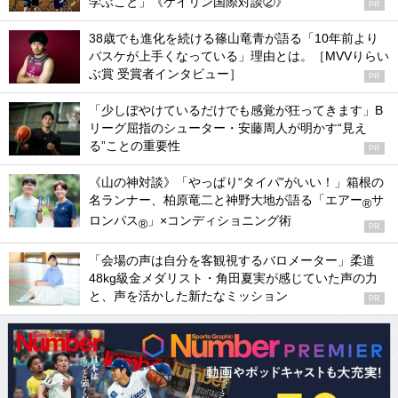
学ぶこと」《ケイリン国際対談②》
PR
38歳でも進化を続ける篠山竜青が語る「10年前より
バスケが上手くなっている」理由とは。［MVVりらい
ぶ賞 受賞者インタビュー］
PR
「少しぼやけているだけでも感覚が狂ってきます」B
リーグ屈指のシューター・安藤周人が明かす“見え
る”ことの重要性
PR
《山の神対談》「やっぱり“タイパ”がいい！」箱根の
名ランナー、柏原竜二と神野大地が語る「エアー
サ
®
ロンパス
」×コンディショニング術
®
PR
「会場の声は自分を客観視するバロメーター」柔道
48kg級金メダリスト・角田夏実が感じていた声の力
と、声を活かした新たなミッション
PR