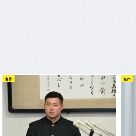
名作
名作