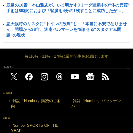
鹿島の10番・本山雅志が、いま明かすJリーグ連覇中の”体の異変”
手術は8時間におよび「腎臓を4分の1残すことに成功したが…」
悪天候時のリスクに“トイレの故障”も…「本当に不安でなりませ
ん」開場から36年、湘南ベルマーレを悩ませる“スタジアム問
題”の現状
毎日6時・11時・17時に最新記事をお届けします
FOLLOW US
MAGAZINE
雑誌『Number』購読のご案
雑誌『Number』バックナン
内
バー
SPECIAL
Number SPORTS OF THE
YEAR