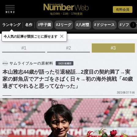
有料会員
毎日6時・11時・17時更新
ランキング
名作
#甲子園
#Jリーグ
#八村塁
#ドジャース
#ソフトバ
〉
×
今人気の記事が競技ごとに探せます
サッカー
サッカー日本代表
#1
#2
#3
サムライブルーの原材料
BACK NUMBER
本山雅志44歳が語った引退秘話…2度目の契約満了→実
家の鮮魚店でアナゴをさばく日々→初の海外挑戦「40歳
過ぎてやれると思ってなかった」
2023/08/27 11:06