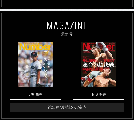
MAGAZINE
最新号
8/6
4/16
発売
発売
雑誌定期購読のご案内