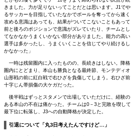
きました。力が足りないってことだとは思います。J1でや
るサッカーを目指していたなかでボールを奪ってから速く
攻める意識はあっても、結果がついてこないこともあって
前と後ろのポジションで意識がズレていたり、チームとし
てなかなかうまくいかない部分がありました。能力の高い
選手は多かったし、うまくいくことを信じてやり続けるし
かなかった」
一時は残留圏内に入ったものの、長続きはしない。降格
圏内にとどまり、本山も勝負となる最終節、モンテディオ
山形戦の前に紅白戦で右ひざを負傷してしまう。右ひざ前
十字じん帯損傷の大ケガだった。
後半戦はずっとスタメンで出場していただけに、経験の
ある本山の不在は痛かった。チームは0－3と完敗を喫して
最下位に転落し、J3への自動降格が決定した。
引退について「丸3日考えたんですけど…」