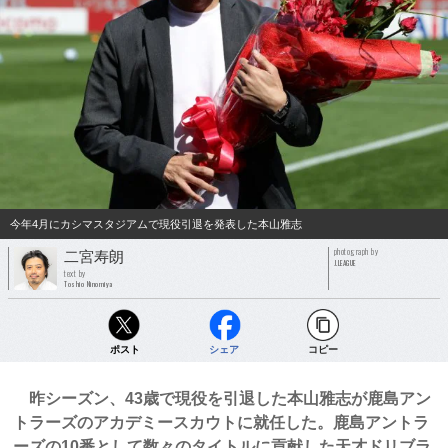
今年4月にカシマスタジアムで現役引退を発表した本山雅志
photograph by
二宮寿朗
J.LEAGUE
text by
Toshio Ninomiya
ポスト
シェア
コピー
昨シーズン、43歳で現役を引退した本山雅志が鹿島アン
トラーズのアカデミースカウトに就任した。鹿島アントラ
ーズの10番として数々のタイトルに貢献した天才ドリブラ