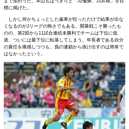
まで加わった。本山もはっきりと「J2優勝、J1昇格」を目
標に掲げた。
しかし何かちょっとした歯車が狂っただけで結果が出な
くなるのがJリーグの怖さでもある。開幕戦こそ勝ったも
のの、第2節から11試合連続未勝利でチームは下位に低
迷。ついには最下位に転落してしまう。年長者である自分
の責任を痛感しつつも、負の連鎖から抜け出すのは簡単で
はなかったという。