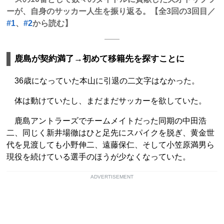
ーが、自身のサッカー人生を振り返る。【全3回の3回目／
#1
、
#2
から読む】
鹿島が契約満了→初めて移籍先を探すことに
36歳になっていた本山に引退の二文字はなかった。
体は動けていたし、まだまだサッカーを欲していた。
鹿島アントラーズでチームメイトだった同期の中田浩
二、同じく新井場徹はひと足先にスパイクを脱ぎ、黄金世
代を見渡しても小野伸二、遠藤保仁、そして小笠原満男ら
現役を続けている選手のほうが少なくなっていた。
ADVERTISEMENT