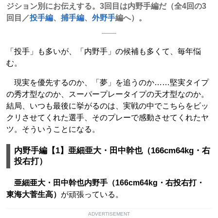
ジション別にお伝えする。3回目は内野手編だ（全4回の3
回目／
投手編
、
捕手編
、
外野手
編へ）。
「投手」も多いが、「内野手」の候補も多くて、毎年悩
む。
現実を優先するのか、「夢」を追うのか……堅実タイプ
の秀才型なのか、スーパープレータイプの天才型なのか。
結局、いつも最後に挙がるのは、実戦の中でこちらをビッ
クリさせてくれた選手、そのプレーで感動させてくれたヤ
ツ。そういうことになる。
内野手編【1】亜細亜大・田中幹也（166cm64kg・右
投右打）
亜細亜大・田中幹也内野手（166cm64kg・右投右打・
東海大菅生高）
が頑張っている。
ADVERTISEMENT