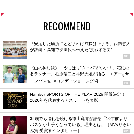
RECOMMEND
「安定した場所にとどまれば成長は止まる」西内悠人
が故郷・高知で次世代へ伝えた“挑戦する力”
PR
《山の神対談》「やっぱり“タイパ”がいい！」箱根の
名ランナー、柏原竜二と神野大地が語る「エアー
サ
®
ロンパス
」×コンディショニング術
®
PR
Number SPORTS OF THE YEAR 2026 開催決定！
2026年を代表するアスリートを表彰
38歳でも進化を続ける篠山竜青が語る「10年前より
バスケが上手くなっている」理由とは。［MVVりらい
ぶ賞 受賞者インタビュー］
PR