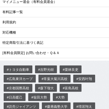
マイメニュー退会（有料会員退会）
有料記事一覧
利用規約
対応機種
特定商取引法に基づく表記
[有料会員限定] お問い合わせ・Ｑ＆Ａ
#トヨタ自動車
#吉野光樹
#栗林良吏
#広島東洋カープ
#常葉大菊川高校
#安西叶翔
#京都国際高校
#森下瑠大
#富島高校
#日高暖己
#翁田大勢
#大勢
#読売ジャイアンツ
#慶應義塾大学
#増居翔太