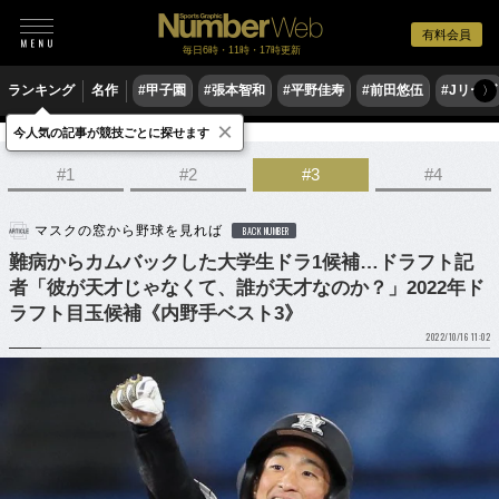
有料会員
毎日6時・11時・17時更新
ランキング
名作
#甲子園
#張本智和
#平野佳寿
#前田悠伍
#Jリーグ
〉
×
今人気の記事が競技ごとに探せます
野球
プロ野球
ドラフト会議
#1
#2
#3
#4
マスクの窓から野球を見れば
BACK NUMBER
難病からカムバックした大学生ドラ1候補…ドラフト記
者「彼が天才じゃなくて、誰が天才なのか？」2022年ド
ラフト目玉候補《内野手ベスト3》
2022/10/16 11:02