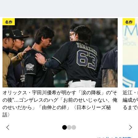
名作
名作
オリックス・宇田川優希が明かす「涙の降板」の“そ
近江・
の後”…ゴンザレスのハグ「お前のせいじゃない、俺
編成が
のせいだから」「由伸との絆」〈日本シリーズ秘
るまで
話〉