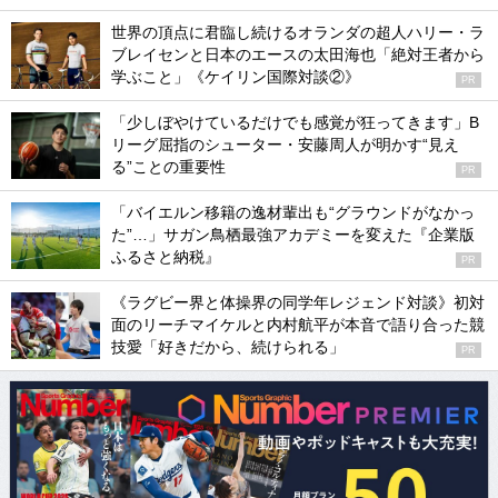
世界の頂点に君臨し続けるオランダの超人ハリー・ラ
ブレイセンと日本のエースの太田海也「絶対王者から
学ぶこと」《ケイリン国際対談②》
PR
「少しぼやけているだけでも感覚が狂ってきます」B
リーグ屈指のシューター・安藤周人が明かす“見え
る”ことの重要性
PR
「バイエルン移籍の逸材輩出も“グラウンドがなかっ
た”…」サガン鳥栖最強アカデミーを変えた『企業版
ふるさと納税』
PR
《ラグビー界と体操界の同学年レジェンド対談》初対
面のリーチマイケルと内村航平が本音で語り合った競
技愛「好きだから、続けられる」
PR