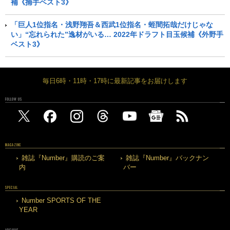
補《捕手ベスト3》
「巨人1位指名・浅野翔吾＆西武1位指名・蛭間拓哉だけじゃな
い」“忘れられた”逸材がいる… 2022年ドラフト目玉候補《外野手
ベスト3》
毎日6時・11時・17時に最新記事をお届けします
FOLLOW US
MAGAZINE
雑誌『Number』購読のご案
雑誌『Number』バックナン
内
バー
SPECIAL
Number SPORTS OF THE
YEAR
ARCHIVE