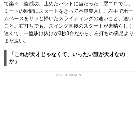
て楽々二盗成功。止めたバットに当たった二塁ゴロでも、
ミートの瞬間にスタートをきって本塁突入し、左手でホー
ムベースをサッと掃いたスライディングの速いこと、速い
こと。右打ちでも、スイング直後のスタートが素晴らしく
速くて、一塁駆け抜けが3秒8台だから、左打ちの俊足より
まだ速い。
「これが天才じゃなくて、いったい誰が天才なの
か」
ADVERTISEMENT