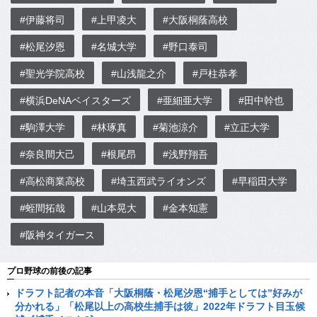
#伊藤将司
#上甲凌大
#大阪桐蔭高校
#松尾汐恩
#名城大学
#野口泰司
#聖光学院高校
#山浅龍之介
#戸柱恭孝
#横浜DeNAベイスターズ
#亜細亜大学
#田中幹也
#駒澤大学
#林琢真
#菊池涼介
#立正大学
#奈良間大己
#根尾昂
#浅野翔吾
#高松商業高校
#埼玉西武ライオンズ
#早稲田大学
#蛭間拓哉
#山本晃大
#金本知憲
#阪神タイガース
プロ野球の前後の記事
ドラフト記者の本音「大阪桐蔭・松尾汐恩“捕手としては”好みが
分かれる」「松尾以上の高校生捕手は彼」2022年ドラフト目玉候