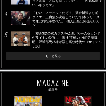
っと貪欲に方法を探していたら」「西武移籍は
いいキッカケ」
「おい、ノーヒットだぞ？」落合博満より前に
ダイエー王貞治が決断していた“日本シリーズ
で無安打投手交代”…「個人記録は関係ないん
だ」
「校舎3階の窓ガラスを破壊、相手のセカンド
がライトの位置に」阪神“不動の中軸”佐藤輝
明…野球部元相棒が語る高校時代の《サトテル
伝説》
もっと見る
MAGAZINE
最新号