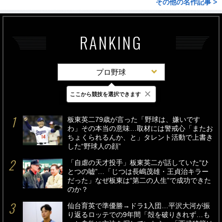
その他の名作記事 >
RANKING
プロ野球
×
ここから競技を選択できます
最新
24時間
週間
板東英二79歳が言った「野球は、嫌いです
わ」その本当の意味…取材には警戒心「またお
ちょくられるんか、と」タレント活動で上書き
した“野球人の顔”
「自虐の天才投手」板東英二が話していた“ひ
とつの嘘”…「じつは長嶋茂雄・王貞治キラー
だった」なぜ板東は“第二の人生”で成功できた
のか？
仙台育英で準優勝→ドラ1入団…平沢大河が振
り返るロッテでの9年間「殻を破りきれず…も