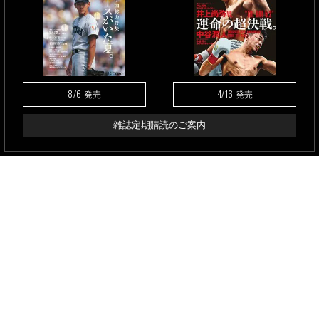
8/6
4/16
発売
発売
雑誌定期購読のご案内