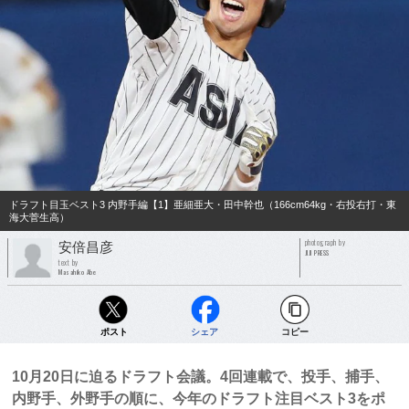
ドラフト目玉ベスト3 内野手編【1】亜細亜大・田中幹也（166cm64kg・右投右打・東
海大菅生高）
photograph by
安倍昌彦
JIJI PRESS
text by
Masahiko Abe
ポスト
シェア
コピー
10月20日に迫るドラフト会議。4回連載で、投手、捕手、
内野手、外野手の順に、今年のドラフト注目ベスト3をポ