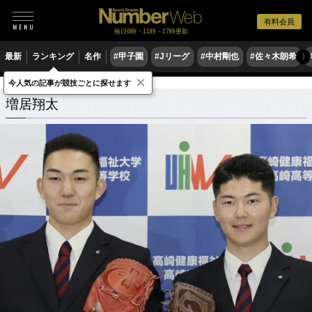
有料会員
毎日6時・11時・17時更新
最新
ランキング
名作
#甲子園
#Jリーグ
#中村剛也
#佐々木朗希
〉
×
今人気の記事が競技ごとに探せます
増居翔太
関連記事
増居翔太