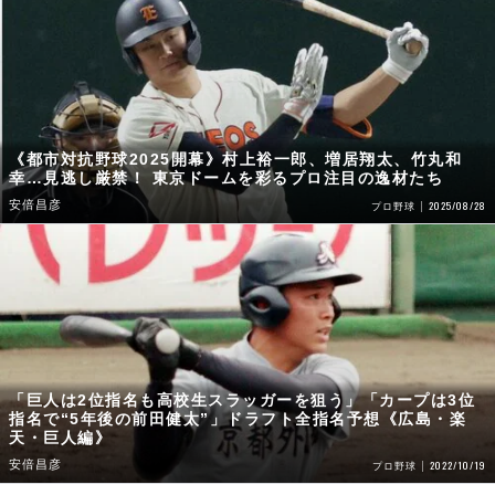
《都市対抗野球2025開幕》村上裕一郎、増居翔太、竹丸和
幸…見逃し厳禁！ 東京ドームを彩るプロ注目の逸材たち
安倍昌彦
2025/08/28
プロ野球
「巨人は2位指名も高校生スラッガーを狙う」「カープは3位
指名で“5年後の前田健太”」ドラフト全指名予想《広島・楽
天・巨人編》
安倍昌彦
2022/10/19
プロ野球