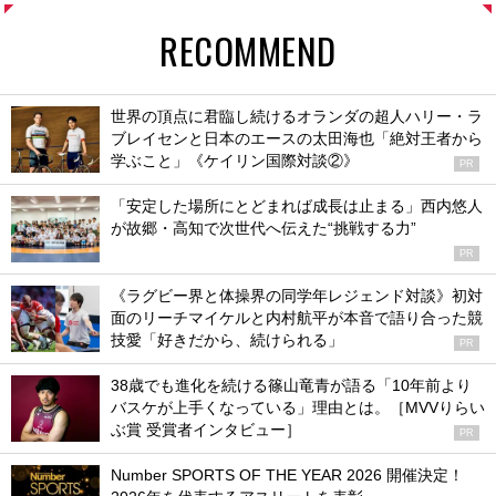
RECOMMEND
世界の頂点に君臨し続けるオランダの超人ハリー・ラ
ブレイセンと日本のエースの太田海也「絶対王者から
学ぶこと」《ケイリン国際対談②》
PR
「安定した場所にとどまれば成長は止まる」西内悠人
が故郷・高知で次世代へ伝えた“挑戦する力”
PR
《ラグビー界と体操界の同学年レジェンド対談》初対
面のリーチマイケルと内村航平が本音で語り合った競
技愛「好きだから、続けられる」
PR
38歳でも進化を続ける篠山竜青が語る「10年前より
バスケが上手くなっている」理由とは。［MVVりらい
ぶ賞 受賞者インタビュー］
PR
Number SPORTS OF THE YEAR 2026 開催決定！