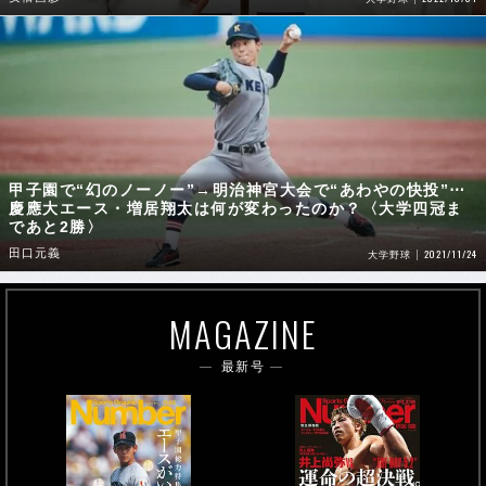
甲子園で“幻のノーノー”→明治神宮大会で“あわやの快投”⋯
慶應大エース・増居翔太は何が変わったのか？〈大学四冠ま
であと2勝〉
田口元義
2021/11/24
大学野球
MAGAZINE
最新号