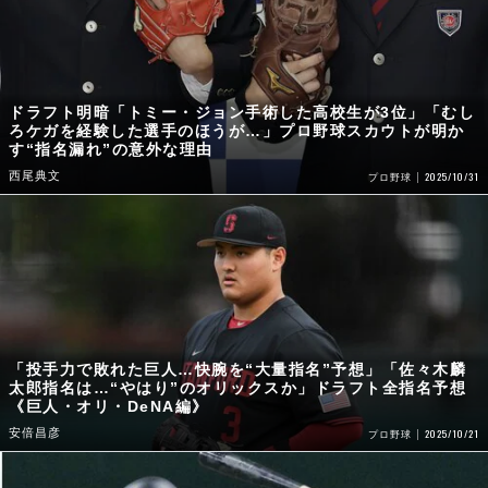
ドラフト明暗「トミー・ジョン手術した高校生が3位」「むし
ろケガを経験した選手のほうが…」プロ野球スカウトが明か
す“指名漏れ”の意外な理由
西尾典文
2025/10/31
プロ野球
「投手力で敗れた巨人…快腕を“大量指名”予想」「佐々木麟
太郎指名は…“やはり”のオリックスか」ドラフト全指名予想
《巨人・オリ・DeNA編》
安倍昌彦
2025/10/21
プロ野球