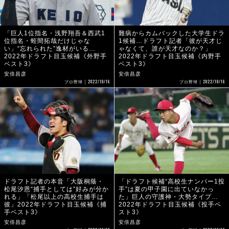
「巨人1位指名・浅野翔吾＆西武1
難病からカムバックした大学生ドラ
位指名・蛭間拓哉だけじゃな
1候補…ドラフト記者「彼が天才じ
い」“忘れられた”逸材がいる…
ゃなくて、誰が天才なのか？」
2022年ドラフト目玉候補《外野手
2022年ドラフト目玉候補《内野手
ベスト3》
ベスト3》
安倍昌彦
安倍昌彦
2022/10/16
2022/10/16
プロ野球
プロ野球
ドラフト記者の本音「大阪桐蔭・
「ドラフト候補“高校生ナンバー1投
松尾汐恩“捕手としては”好みが分か
手”は夏の甲子園に出ていなかっ
れる」「松尾以上の高校生捕手は
た」巨人の守護神・大勢タイプ…
彼」2022年ドラフト目玉候補《捕
2022年ドラフト目玉候補《投手ベ
手ベスト3》
スト3》
安倍昌彦
安倍昌彦