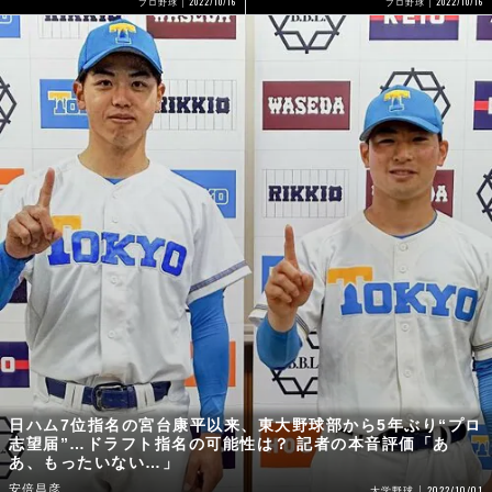
2022/10/16
2022/10/16
プロ野球
プロ野球
日ハム7位指名の宮台康平以来、東大野球部から5年ぶり“プロ
志望届”…ドラフト指名の可能性は？ 記者の本音評価「あ
あ、もったいない…」
安倍昌彦
2022/10/01
大学野球