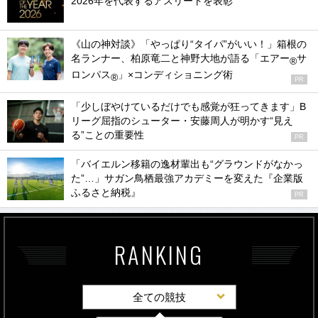
2026年を代表するアスリートを表彰
《山の神対談》「やっぱり“タイパ”がいい！」箱根の
名ランナー、柏原竜二と神野大地が語る「エアー
サ
®
ロンパス
」×コンディショニング術
®
PR
「少しぼやけているだけでも感覚が狂ってきます」B
リーグ屈指のシューター・安藤周人が明かす“見え
る”ことの重要性
PR
「バイエルン移籍の逸材輩出も“グラウンドがなかっ
た”…」サガン鳥栖最強アカデミーを変えた『企業版
ふるさと納税』
PR
RANKING
全ての競技