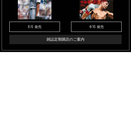
8/6
4/16
発売
発売
雑誌定期購読のご案内