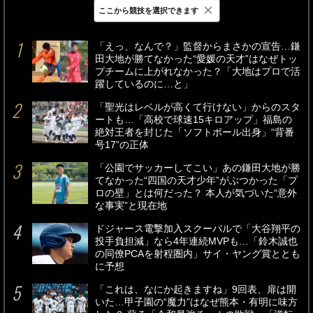
×
ここから競技を選択できます
最新
24時間
週間
「えっ、なんで？」監督からまさかの宣告…鎌
田大地が勝てなかった“愛媛の天才”はなぜトッ
プチームに上がれなかった？「大地はプロで活
躍しているのに…と」
「聖光はレベルが高くて行けない」からのスタ
ートも…「高校で球速15キロアップ」福島の
絶対王者を封じた「ソフトボール出身」“背番
号17”の正体
「公園でサッカーしてこい」あの鎌田大地が勝
てなかった“四国の天才少年”がぶつかった「プ
ロの壁」とは何だった？ 本人が気づいた“意外
な事実”と現在地
ドジャース電撃加入スクーバルで「大谷翔平の
投手負担減」なら4年連続MVPも…「鈴木誠也
の同僚PCAを射程圏内」サイ・ヤング賞ととも
に予想
「これは、なにか起きますね」9回表、扉は開
いた…甲子園の“魔力”はなぜ熊本・有明に味方