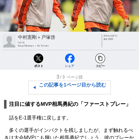
photograph by
中村憲剛＋戸塚啓
AFLO SPORT
text by
Kengo Nakamura ＋ Kei Totsuka
ポスト
シェア
コピー
3
/3
ページ目
この記事を1ページ目から読む
注目に値するMVP相馬勇紀の「ファーストプレー」
話をE-1選手権に戻します。
多くの選手がインパクトを残しましたが、まず触れるべ
きは大会MVPにも輝いた相馬勇紀でしょう。彼のプレーか