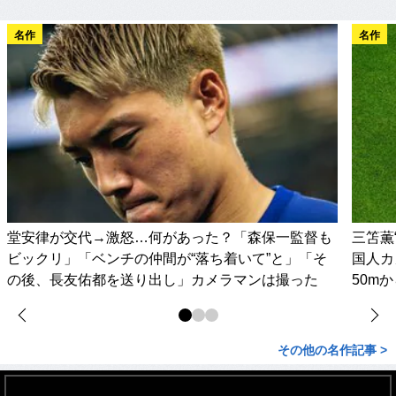
名作
名作
堂安律が交代→激怒…何があった？「森保一監督も
三笘薫
ビックリ」「ベンチの仲間が“落ち着いて”と」「そ
国人カ
の後、長友佑都を送り出し」カメラマンは撮った
50m
その他の名作記事 >