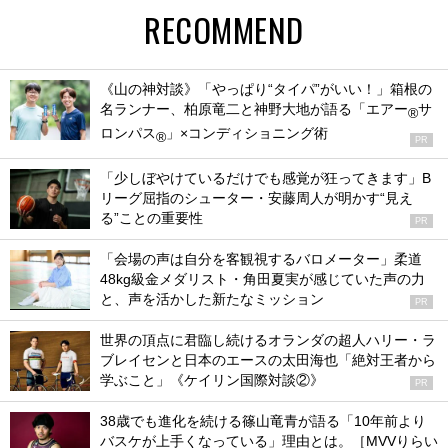
RECOMMEND
《山の神対談》「やっぱり“タイパ”がいい！」箱根の
名ランナー、柏原竜二と神野大地が語る「エアー
サ
®
ロンパス
」×コンディショニング術
®
PR
「少しぼやけているだけでも感覚が狂ってきます」B
リーグ屈指のシューター・安藤周人が明かす“見え
る”ことの重要性
PR
「会場の声は自分を客観視するバロメーター」柔道
48kg級金メダリスト・角田夏実が感じていた声の力
と、声を活かした新たなミッション
PR
世界の頂点に君臨し続けるオランダの超人ハリー・ラ
ブレイセンと日本のエースの太田海也「絶対王者から
学ぶこと」《ケイリン国際対談②》
PR
38歳でも進化を続ける篠山竜青が語る「10年前より
バスケが上手くなっている」理由とは。［MVVりらい