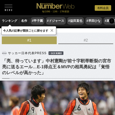
有料会員
毎日6時・11時・17時更新
ランキング
名作
#甲子園
#ドジャース
#益田直也
#早田ひな
#高木
〉
×
今人気の記事が競技ごとに探せます
サッカー
サッカー日本代表
#1
#2
サッカー日本代表PRESS
BACK NUMBER
「亮、待っています」中村憲剛が前十字靭帯断裂の宮市
亮に送るエール…E-1得点王＆MVPの相馬勇紀は「覚悟
のレベルが高かった」