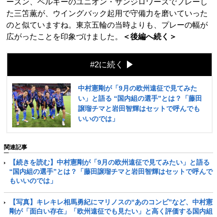
ーズン、ベルギーのユニオン・サンジロワーズでプレーし
た三笘薫が、ウイングバック起用で守備力を磨いていった
のと似ていますね。東京五輪の当時よりも、プレーの幅が
広がったことを印象づけました。
＜後編へ続く＞
#2に続く
中村憲剛が「9月の欧州遠征で見てみた
い」と語る “国内組の選手”とは？「藤田
譲瑠チマと岩田智輝はセットで呼んでも
いいのでは」
関連記事
【続きを読む】中村憲剛が「9月の欧州遠征で見てみたい」と語る
“国内組の選手”とは？「藤田譲瑠チマと岩田智輝はセットで呼んで
もいいのでは」
【写真】キレキレ相馬勇紀にマリノスの“あのコンビ”など、中村憲
剛が「面白い存在」「欧州遠征でも見たい」と高く評価する国内組