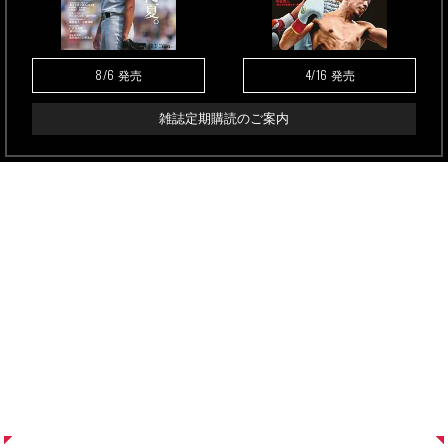
8/6
4/16
発売
発売
雑誌定期購読のご案内