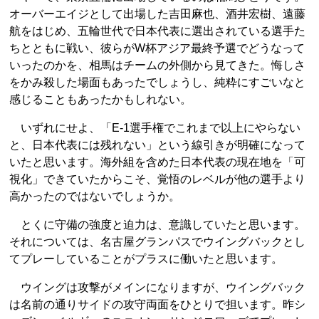
オーバーエイジとして出場した吉田麻也、酒井宏樹、遠藤
航をはじめ、五輪世代で日本代表に選出されている選手た
ちとともに戦い、彼らがW杯アジア最終予選でどうなって
いったのかを、相馬はチームの外側から見てきた。悔しさ
をかみ殺した場面もあったでしょうし、純粋にすごいなと
感じることもあったかもしれない。
いずれにせよ、「E-1選手権でこれまで以上にやらない
と、日本代表には残れない」という線引きが明確になって
いたと思います。海外組を含めた日本代表の現在地を「可
視化」できていたからこそ、覚悟のレベルが他の選手より
高かったのではないでしょうか。
とくに守備の強度と迫力は、意識していたと思います。
それについては、名古屋グランパスでウイングバックとし
てプレーしていることがプラスに働いたと思います。
ウイングは攻撃がメインになりますが、ウイングバック
は名前の通りサイドの攻守両面をひとりで担います。昨シ