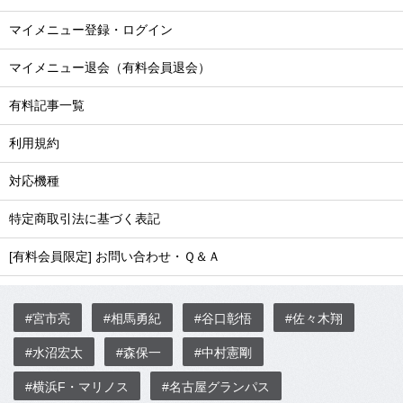
マイメニュー登録・ログイン
マイメニュー退会（有料会員退会）
有料記事一覧
利用規約
対応機種
特定商取引法に基づく表記
[有料会員限定] お問い合わせ・Ｑ＆Ａ
#宮市亮
#相馬勇紀
#谷口彰悟
#佐々木翔
#水沼宏太
#森保一
#中村憲剛
#横浜F・マリノス
#名古屋グランパス