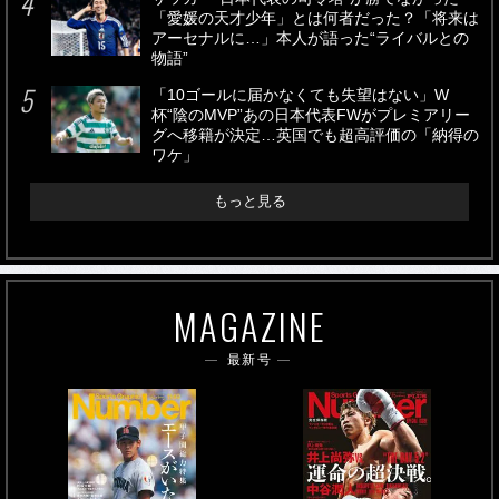
「愛媛の天才少年」とは何者だった？「将来は
アーセナルに…」本人が語った“ライバルとの
物語”
「10ゴールに届かなくても失望はない」W
杯“陰のMVP”あの日本代表FWがプレミアリー
グへ移籍が決定…英国でも超高評価の「納得の
ワケ」
もっと見る
MAGAZINE
最新号