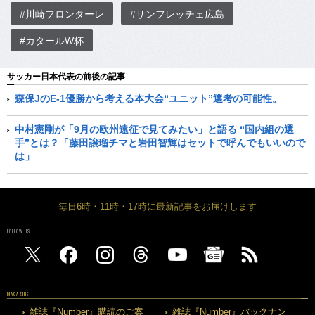
#川崎フロンターレ
#サンフレッチェ広島
#カタールW杯
サッカー日本代表の前後の記事
森保JのE-1優勝から考える本大会“ユニット”選考の可能性。
中村憲剛が「9月の欧州遠征で見てみたい」と語る “国内組の選
手”とは？「藤田譲瑠チマと岩田智輝はセットで呼んでもいいので
は」
毎日6時・11時・17時に最新記事をお届けします
FOLLOW US
MAGAZINE
雑誌『Number』購読のご案
雑誌『Number』バックナン