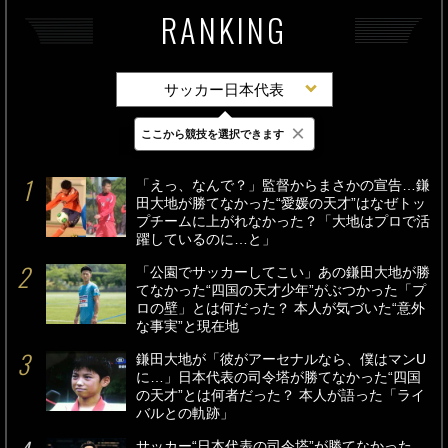
RANKING
サッカー日本代表
×
ここから競技を選択できます
最新
24時間
週間
「えっ、なんで？」監督からまさかの宣告…鎌
田大地が勝てなかった“愛媛の天才”はなぜトッ
プチームに上がれなかった？「大地はプロで活
躍しているのに…と」
「公園でサッカーしてこい」あの鎌田大地が勝
てなかった“四国の天才少年”がぶつかった「プ
ロの壁」とは何だった？ 本人が気づいた“意外
な事実”と現在地
鎌田大地が「彼がアーセナルなら、僕はマンU
に…」日本代表の司令塔が勝てなかった“四国
の天才”とは何者だった？ 本人が語った「ライ
バルとの軌跡」
サッカー“日本代表の司令塔”が勝てなかった