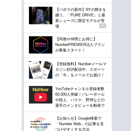
【バボラの新作】NYの輝きを
纏う。「PURE DRIVE」と最
新シューズに限定モデルが登
場
PR
【同僚や仲間とお得に】
NumberPREMIER法人プラン
が募集スタート！
【登録無料】Numberメールマ
ガジン好評配信中。スポーツ
の「今」をメールでお届け！
YouTubeチャンネル登録者数
60,000人突破！バレーボール
や陸上、バスケ、野球などの
選手のインタビューを動画で
【お知らせ】Google検索で
「Number Web」の記事を見
つけやすくする方法