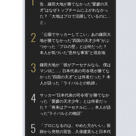
告…鎌田大地が勝てなかった“愛媛の天
告…
才”はなぜトップチームに上がれなかっ
才”
た？「大地はプロで活躍しているのに…
た
と」
と
「公園でサッカーしてこい」あの鎌田大
鎌
地が勝てなかった“四国の天才少年”がぶ
マ
つかった「プロの壁」とは何だった？
かっ
本人が気づいた“意外な事実”と現在地
人
鎌田大地が「彼がアーセナルなら、僕は
「
マンUに…」日本代表の司令塔が勝てな
地が
かった“四国の天才”とは何者だった？ 本
つ
人が語った「ライバルとの軌跡」
本人
サッカー“日本代表の司令塔”が勝てなか
サッ
った「愛媛の天才少年」とは何者だっ
っ
た？「将来はアーセナルに…」本人が語
た
った“ライバルとの物語”
った
「プロになるのは、やめた方がいい」医
「1
師から突然の宣告…久保建英らと日本代
W杯