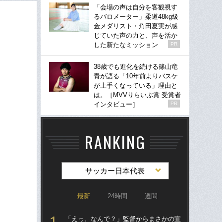
「会場の声は自分を客観視す
るバロメーター」柔道48kg級
金メダリスト・角田夏実が感
じていた声の力と、声を活か
した新たなミッション
PR
38歳でも進化を続ける篠山竜
青が語る「10年前よりバスケ
が上手くなっている」理由と
は。［MVVりらいぶ賞 受賞者
インタビュー］
PR
RANKING
サッカー日本代表
最新
24時間
週間
「えっ、なんで？」監督からまさかの宣
「