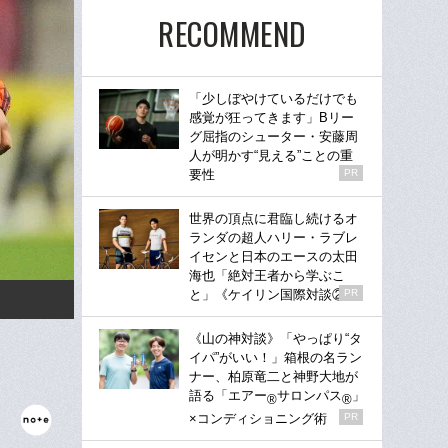
RECOMMEND
「少しぼやけているだけでも
感覚が狂ってきます」Bリー
グ屈指のシューター・安藤周
人が明かす“見える”ことの重
要性
PR
世界の頂点に君臨し続けるオ
ランダの超人ハリー・ラブレ
イセンと日本のエースの太田
海也「絶対王者から学ぶこ
と」《ケイリン国際対談②》
PR
《山の神対談》「やっぱり“タ
イパ”がいい！」箱根の名ラン
ナー、柏原竜二と神野大地が
語る「エアー
サロンパス
」
®
®
×コンディショニング術
PR