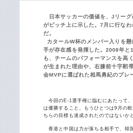
日本サッカーの価値を、Jリーグ
がピッチ上に示した。7月に行なわ
だ。
カタールW杯のメンバー入りを懸
手が存在感を発揮した。2008年
も、チームのパフォーマンスを高
が生まれた理由や、右膝前十字靭
会MVPに選ばれた相馬勇紀のプレ
今回のE-1選手権に臨むにあたって
は優勝すること。もうひとつは9月の
ちらの目標も達成されたのではないか
香港と中国は力が落ちる相手で、韓国