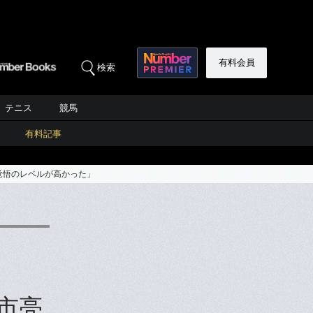
有料会員
検索
テニス
競馬
有料記事
覚悟のレベルが高かった」
市亮