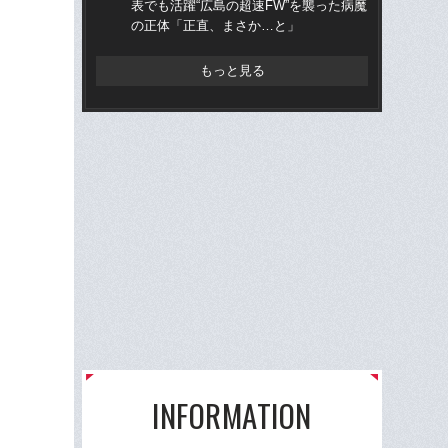
表でも活躍“広島の超速FW”を襲った病魔
ミ
の正体「正直、まさか…と」
評
もっと見る
INFORMATION