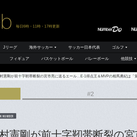
毎日6時・11時・17時更新
Jリーグ
海外サッカー
サッカー日本代表
ゴルフ
フィギュア
バスケットボール
バレーボール
他競技
村憲剛が前十字靭帯断裂の宮市亮に送るエール…E-1得点王＆MVPの相馬勇紀は「
#2
K NUMBER
村憲剛が前十字靭帯断裂の宮