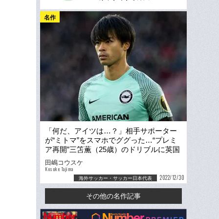
名作
「何だ、アイツは…？」相手サポーター
が“ミトマ”をスマホでググった…“プレミ
ア再開”三笘薫（25歳）のドリブルに英国
ファンもビックリ
田嶋コウスケ
Kosuke Tajima
2022/12/30
海外サッカー・サッカー日本代表
その他の名作記事