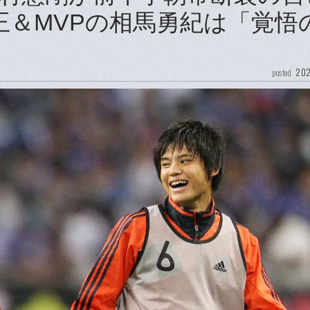
王＆MVPの相馬勇紀は「覚悟
202
posted