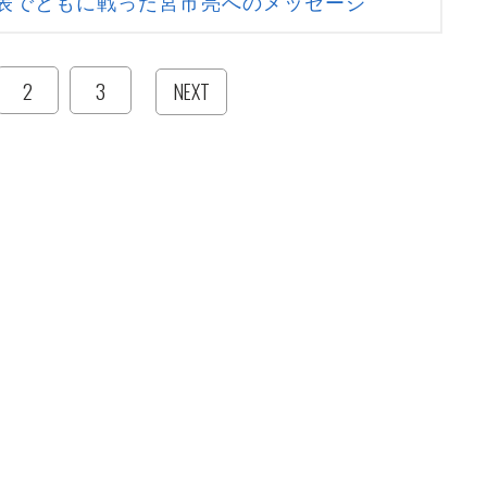
表でともに戦った宮市亮へのメッセージ
2
3
NEXT