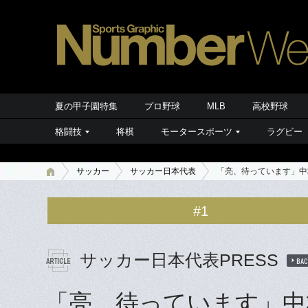
夏の甲子園特集
プロ野球
MLB
高校野球
格闘技
将棋
モータースポーツ
ラグビー
サッカー
サッカー日本代表
「亮、待っています」中
#1
サッカー日本代表PRESS
BAC
「亮、待っています」中