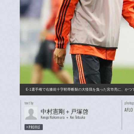
E-1選手権で右膝前十字靭帯断裂の大怪我を負った宮市亮に、か
text by
photog
AFLO
中村憲剛＋戸塚啓
Kengo Nakamura ＋ Kei Totsuka
PROFILE