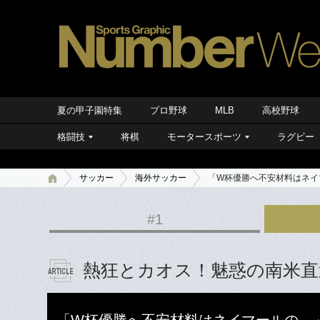
夏の甲子園特集
プロ野球
MLB
高校野球
格闘技
将棋
モータースポーツ
ラグビー
サッカー
海外サッカー
「W杯優勝へ不安材料はネイ
#1
熱狂とカオス！魅惑の南米直