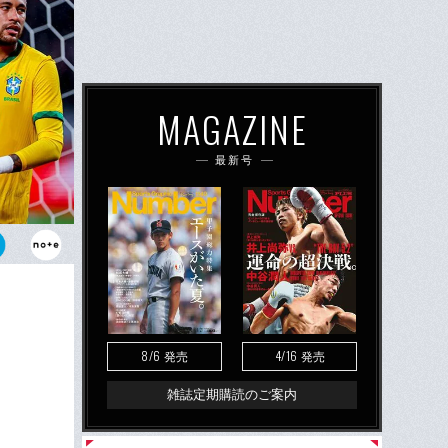
MAGAZINE
最新号
ンドロの目
8/6
4/16
発売
発売
雑誌定期購読のご案内