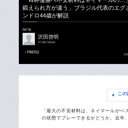
「W杯優勝へ不安材料はネイマールの…
鍛えられ方が違う」ブラジル代表のエグ
ンドロ44歳が解説
text by
沢田啓明
Hiroaki Sawada
PROFILE
pho
この
「最大の不安材料は、ネイマールがベ
の状態でプレーできるかどうか。近年