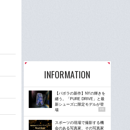
け
INFORMATION
【バボラの新作】NYの輝きを
纏う。「PURE DRIVE」と最
新シューズに限定モデルが登
場
PR
スポーツの現場で撮影する機
会のある写真家、その写真家