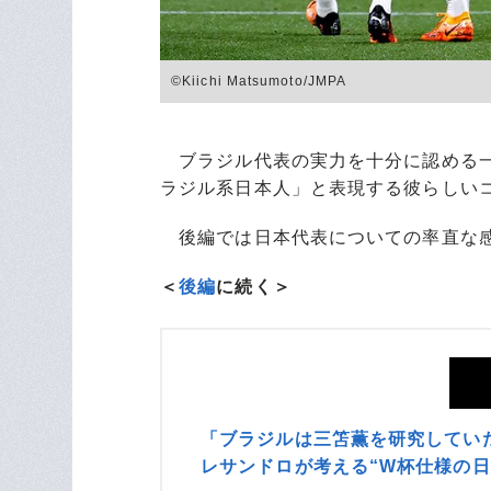
©Kiichi Matsumoto/JMPA
ブラジル代表の実力を十分に認める一
ラジル系日本人」と表現する彼らしい
後編では日本代表についての率直な
＜
後編
に続く＞
「ブラジルは三笘薫を研究していた
レサンドロが考える“W杯仕様の日