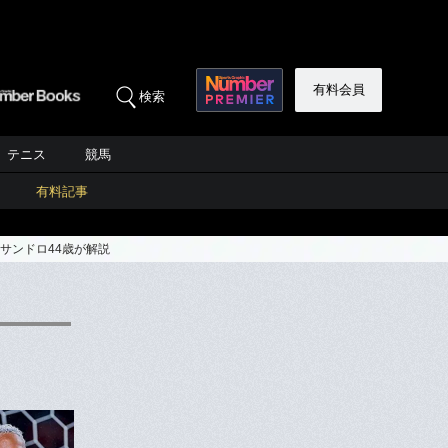
有料会員
検索
テニス
競馬
有料記事
サンドロ44歳が解説