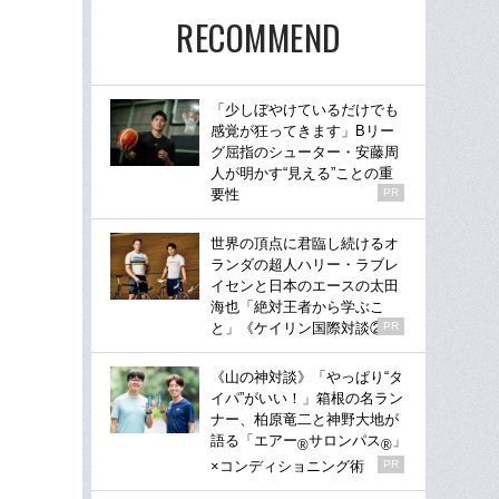
RECOMMEND
「少しぼやけているだけでも
感覚が狂ってきます」Bリー
グ屈指のシューター・安藤周
人が明かす“見える”ことの重
要性
PR
世界の頂点に君臨し続けるオ
ランダの超人ハリー・ラブレ
イセンと日本のエースの太田
海也「絶対王者から学ぶこ
と」《ケイリン国際対談②》
PR
《山の神対談》「やっぱり“タ
イパ”がいい！」箱根の名ラン
ナー、柏原竜二と神野大地が
語る「エアー
サロンパス
」
®
®
×コンディショニング術
PR