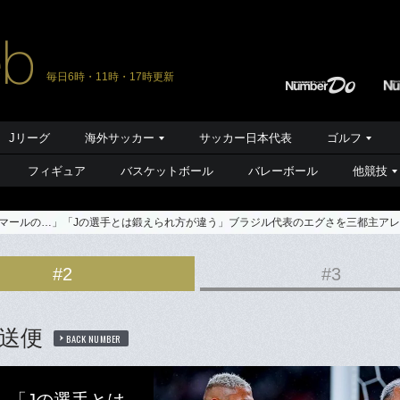
毎日6時・11時・17時更新
Jリーグ
海外サッカー
サッカー日本代表
ゴルフ
フィギュア
バスケットボール
バレーボール
他競技
マールの…」「Jの選手とは鍛えられ方が違う」ブラジル代表のエグさを三都主アレ
#2
#3
送便
BACK NUMBER