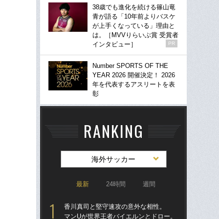
38歳でも進化を続ける篠山竜
青が語る「10年前よりバスケ
が上手くなっている」理由と
は。［MVVりらいぶ賞 受賞者
インタビュー］
PR
Number SPORTS OF THE
YEAR 2026 開催決定！ 2026
年を代表するアスリートを表
彰
RANKING
海外サッカー
最新
24時間
週間
香川真司と堅守速攻の意外な相性。
「
マンUが世界王者バイエルンとドロー。
記者