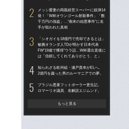
律
メッシ愛妻の両親経営スーパーに銃弾14
も
発！「W杯オウンゴール射殺事件」「数
千万円の強盗」…“南米の凶悪事件”に名
〈W
手が狙われた真相
から
の
「シオガイを18億円で売却できるとは」
ない
敏腕オランダ人TDが明かす日本代表
FW“19歳で獲得”ウラ話…W杯選出直後に
W
は「信頼してくれてありがとう、と」
た」
イ
知られざる欧州組・瀬戸貴幸がELへ。
この
2億円を蹴った男のルーマニアでの夢。
W
ブラジル悪童フットボーラー更生記。
な
ロマーリオ議員、名解説エジムンド。
ス
い
た
もっと見る
“ア
ダ
度目