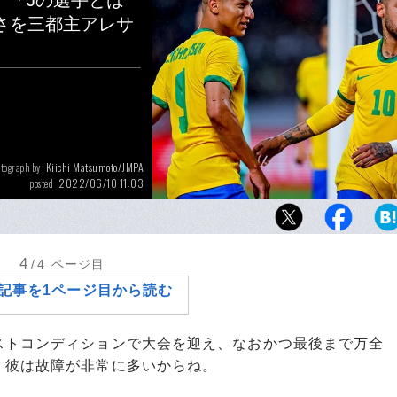
」「Jの選手とは
さを三都主アレサ
Kiichi Matsumoto/JMPA
tograph by
2022/06/10 11:03
posted
1-0で日本に勝利したブラジル。三都主アレサ
にはどう映ったか
4
/4
ページ目
記事を1ページ目から読む
ストコンディションで大会を迎え、なおかつ最後まで万全
、彼は故障が非常に多いからね。