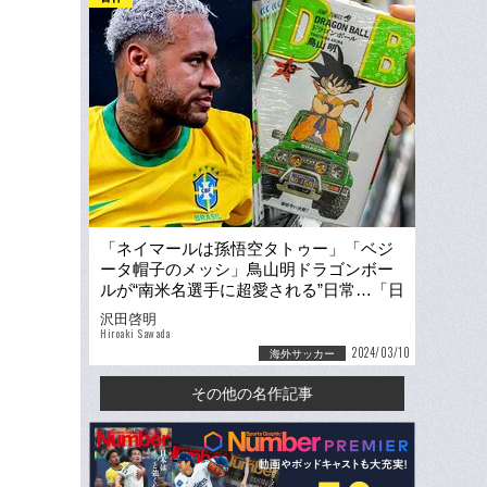
「ネイマールは孫悟空タトゥー」「ベジ
ータ帽子のメッシ」鳥山明ドラゴンボー
ルが“南米名選手に超愛される”日常…「日
本語版も買ったよ」
沢田啓明
Hiroaki Sawada
2024/03/10
海外サッカー
その他の名作記事