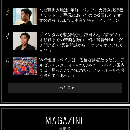
なぜ鎌田大地は1年前「ベンフィカ行き飛行機
チケット」が手元にあったのに残留した？“結
婚の過程”もCLも…本音で語るライフプラン
「メンタルが複雑骨折」鎌田大地27歳ラツィ
オ移籍までの苦悩を激白…幻の背番号14、“グ
チ聞き役”の長谷部誠から「“ラツィオいいじゃ
ん”と」
W杯優勝スペインは「妥当な勝者だったな」ア
ルゼンチンメディアのつぶやき…スペイン国内
では「勝っただけではない。フットボールを救
う勝利でもあった」
もっと見る
MAGAZINE
最新号