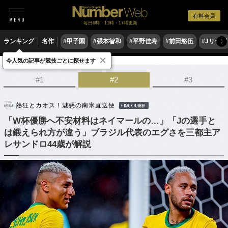
有料会員
毎日6時・11時・17時更新
ランキング
名作
#甲子園
#張本智和
#平野佳寿
#前田悠伍
#Jリーグ
〉
×
今人気の記事が競技ごとに探せます
サッカー
海外サッカー
#1
#2
#3
熱狂とカオス！魅惑の南米直送便
BACK NUMBER
「W杯優勝へ不安材料はネイマールの…」「Jの選手と
は鍛えられ方が違う」ブラジル代表のエグさを三都主ア
レサンドロ44歳が解説