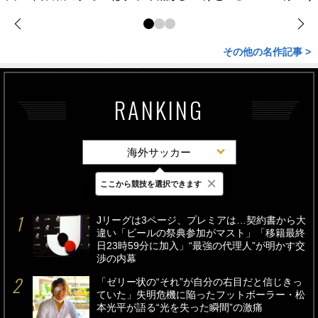
その他の名作記事 >
RANKING
海外サッカー
×
ここから競技を選択できます
最新
24時間
週間
Jリーグは3ページ、プレミアは…契約書から大
違い「ビールの祭典参加がマスト」「移籍最終
日23時59分に加入」“最強の代理人”が明かす交
渉の内幕
「ゼリー状の“それ”が自分の右目だと信じきっ
ていた」失明危機に陥ったフットボーラー・松
本光平が語る“光を失った瞬間”の激痛