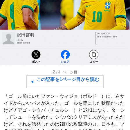
photograph by
沢田啓明
Kiichi Matsumoto/JMPA
text by
Hiroaki Sawada
ポスト
シェア
コピー
2
/4
ページ目
この記事を1ページ目から読む
「ゴール前にいたファン・ウィジョ（ボルドー）に、右サ
イドからいいパスが入った。ゴールを背にした状態だった
けどチアゴ・シウバ（チェルシー）と1対1になり、ターン
してシュートを決めた。シウバのクリアミスがあったんだ
けど、それを誘発したのは韓国の攻撃陣の力。日本も、ブ