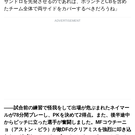
サンドロを先発させるのであれば、ボランチとCBを含め
たチーム全体で両サイドをカバーするべきだろうね」
ADVERTISEMENT
――試合前の練習で怪我をして出場が危ぶまれたネイマー
ルが78分間プレーし、PKを決めて2得点。また、後半途中
からピッチに立った選手が奮闘しました。MFコウチーニ
ョ（アストン・ビラ）が敵DFのクリアミスを強烈に叩き込