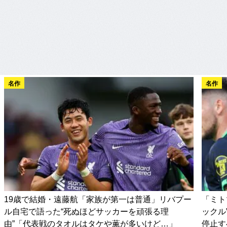
名作
名作
19歳で結婚・遠藤航「家族が第一は普通」リバプー
「ミト
ル自宅で語った“死ぬほどサッカーを頑張る理
ックル
由”「代表戦のタオルはタケや薫が多いけど…」
停止す