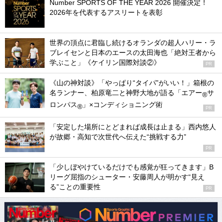
Number SPORTS OF THE YEAR 2026 開催決定！
2026年を代表するアスリートを表彰
世界の頂点に君臨し続けるオランダの超人ハリー・ラ
ブレイセンと日本のエースの太田海也「絶対王者から
学ぶこと」《ケイリン国際対談②》
PR
《山の神対談》「やっぱり“タイパ”がいい！」箱根の
名ランナー、柏原竜二と神野大地が語る「エアー
サ
®
ロンパス
」×コンディショニング術
®
PR
「安定した場所にとどまれば成長は止まる」西内悠人
が故郷・高知で次世代へ伝えた“挑戦する力”
PR
「少しぼやけているだけでも感覚が狂ってきます」B
リーグ屈指のシューター・安藤周人が明かす“見え
る”ことの重要性
PR