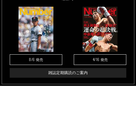
8/6
4/16
発売
発売
雑誌定期購読のご案内