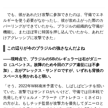
でも、彼があれだけ攻撃に参加できたのは、守備でエネ
ルギーを使う必要がなかったし、彼が攻め上がった際のカ
バーリングができていたから。ブラジルの組織的な守備が
機能し、またほぼ常に韓国を押し込んでいたから、あれだ
けアグレッシブに攻撃できた」
この辺りが今のブラジルの強さなんだよね
――現時点で、ブラジルのSBのレギュラーは右がダニー
ロ（ユベントス。故障のため今回のアジア遠征には不参
加）、左がアレックス・サンドロですが、いずれも背後の
スペースを突かれると弱い。
「そう。2022年W杯南米予選でも、しばしばピンチを招い
ていた。攻撃ではサンドロがいいけど、守備では日本戦で
先発したギリェルメ・アラーナ（アトレチコ・ミネイロ）
の方が上。もしチッチ監督が攻撃力を優先してダニーロと