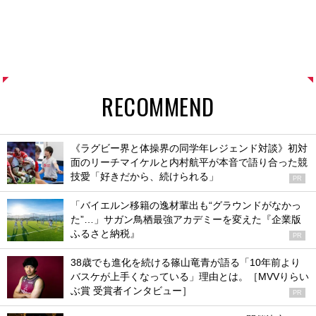
RECOMMEND
《ラグビー界と体操界の同学年レジェンド対談》初対
面のリーチマイケルと内村航平が本音で語り合った競
技愛「好きだから、続けられる」
PR
「バイエルン移籍の逸材輩出も“グラウンドがなかっ
た”…」サガン鳥栖最強アカデミーを変えた『企業版
ふるさと納税』
PR
38歳でも進化を続ける篠山竜青が語る「10年前より
バスケが上手くなっている」理由とは。［MVVりらい
ぶ賞 受賞者インタビュー］
PR