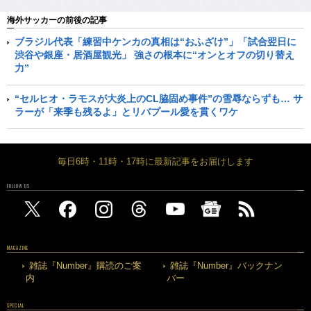
海外サッカーの前後の記事
ブラジル代表「練習中ケンカの真相は“おふざけ”」「試合翌日に
渋谷や銀座・居酒屋観光」 強さの根本に“オンとオフの切り替え
力”
“セルヒオ・ラモスが大炎上のCL脇固め事件”の雪辱ならずも… サ
ラーが「来季も残るよ」とリバプール愛を貫くワケ
毎日6時・11時・17時に最新記事をお届けします
FOLLOW US
MAGAZINE
雑誌『Number』購読のご案
雑誌『Number』バックナン
内
バー
SPECIAL