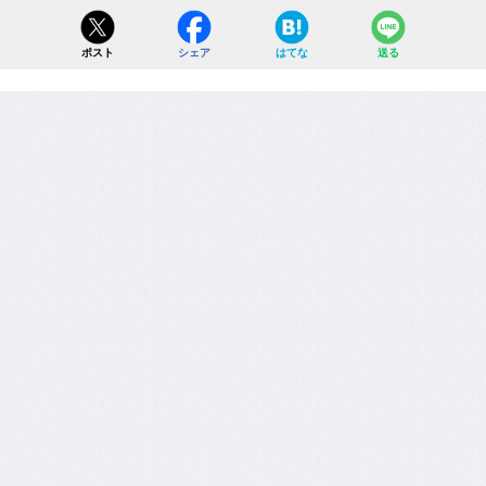
ポスト
シェア
はてな
送る