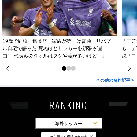
19歳で結婚・遠藤航「家族が第一は普通」リバプー
「三笘
ル自宅で語った“死ぬほどサッカーを頑張る理
も…」
由”「代表戦のタオルはタケや薫が多いけど…」
説「コ
その他の名作記事 >
RANKING
海外サッカー
×
ここから競技を選択できます