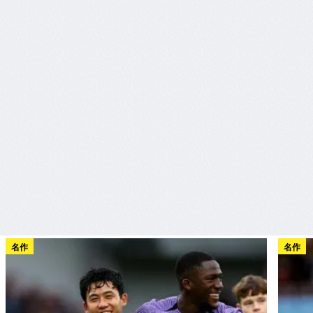
名作
名作