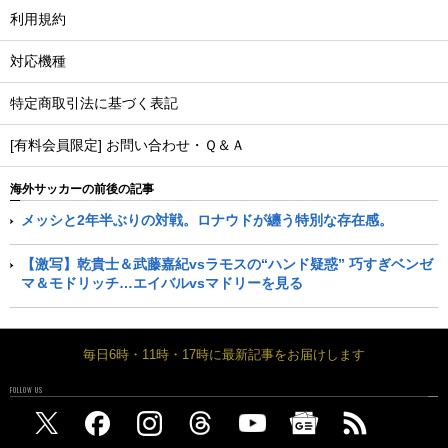
利用規約
対応機種
特定商取引法に基づく表記
[有料会員限定] お問い合わせ・Ｑ＆Ａ
海外サッカーの前後の記事
メッシと2年半ぶりの対戦。ロナウドが纏う特別な存在感。
【激写】乾貴士＆武藤嘉紀vsラモスの“ハンド疑惑” 巧すぎベンゼ
マ＆モドリッチ…エイバルvsマドリーを見る
毎日6時・11時・17時に最新記事をお届けします
FOLLOW US