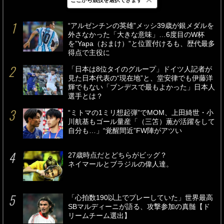
最新
24時間
週間
“アルゼンチンの英雄”メッシ39歳が銀メダルを
外さなかった「大きな意味」…6度目のW杯
を”Yapa（おまけ）”と位置付けるも、歴代最多
得点で主役に
「日本は8位タイのグループ」ドイツ人記者が
見た日本代表の“現在地”と、堂安律でも伊藤洋
輝でもない「ブンデスで最もよかった」日本人
選手とは？
“ミトマの1ミリ想起弾”でMOM、上田綺世・小
川航基もゴール量産「（三笘）薫が活躍をして
自分も…」“覚醒間近”FW陣がアツい
27歳時点だとどちらがビッグ？
ネイマールとブラジルの偉人達。
「心拍数190以上でプレーしていた」世界最高
SBマルディーニが語る、攻撃参加の真髄【ド
リームチーム選出】