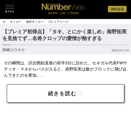
有料会員
毎日6時・11時・17時更新
サッカー
海外サッカー
プレミアリーグ
【プレミア初得点】「タキ、とにかく楽しめ」南野拓実
を見捨てず…名将クロップの愛情が熱すぎる
田嶋コウスケ
2020/12/21 11:40
その瞬間は、試合開始直後の前半3分に訪れた。セネガル代表FWサ
ディオ・マネからパスが入ると、南野拓実は敵がブロックに飛び込
んできたのを察知。...
続きを読む