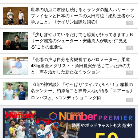
世界の頂点に君臨し続けるオランダの超人ハリー・ラ
ブレイセンと日本のエースの太田海也「絶対王者から
学ぶこと」《ケイリン国際対談②》
PR
「少しぼやけているだけでも感覚が狂ってきます」B
リーグ屈指のシューター・安藤周人が明かす“見え
る”ことの重要性
PR
「会場の声は自分を客観視するバロメーター」柔道
48kg級金メダリスト・角田夏実が感じていた声の力
と、声を活かした新たなミッション
PR
《山の神対談》「やっぱり“タイパ”がいい！」箱根の
名ランナー、柏原竜二と神野大地が語る「エアー
サ
®
ロンパス
」×コンディショニング術
®
PR