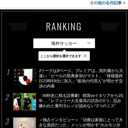
その他の名作記事 >
RANKING
海外サッカー
×
ここから競技を選択できます
最新
24時間
週間
Jリーグは3ページ、プレミアは…契約書から大
違い「ビールの祭典参加がマスト」「移籍最終
日23時59分に加入」“最強の代理人”が明かす交
渉の内幕
〈W杯史に残る誤審劇〉韓国vsイタリアから20
年…「レフェリー人生最高の試合の1つ」忌み
嫌われた審判モレノが認めない“2つのミス”
＜独占インタビュー＞「治療は家族にとって大
きな負担だった」メッシが明かす“ホルモン分