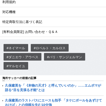
利用規約
対応機種
特定商取引法に基づく表記
[有料会員限定] お問い合わせ・Ｑ＆Ａ
#ネイマール
#ロベルト・カルロス
#ダニエウ・アウベス
#パリ・サンジェルマン
#マルセイユ
海外サッカーの前後の記事
久保建英を「《本物の天才》と呼んでいいのか」……エムボマが
語る“目を見張る才能”とは
久保建英のラストパスにエースも拍手 「タケにボールをあずけて
おけば」との信頼を生む10分強