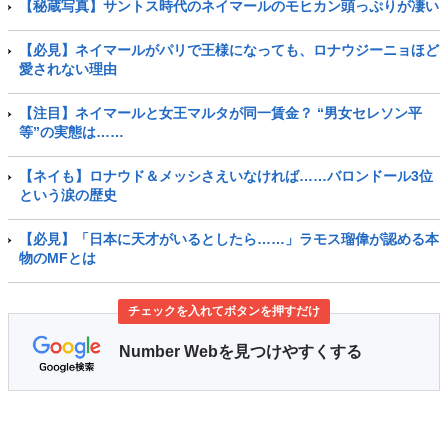
【秘蔵写真】サントス時代のネイマールのモヒカン頭っぷりが凄い
【必見】ネイマールがパリで王様になっても、ロナウジーニョほど
愛されない理由
【注目】ネイマールと女王マルタが同一賃金？ “男女セレソン平
等”の実態は……
【ネイも】ロナウド＆メッシさえいなければ……バロンドール3位
という涙の歴史
【必見】「日本に天才がいるとしたら……」ラモス瑠偉が認める本
物のMFとは
チェックを入れてボタンを押すだけ
Number Webを見つけやすくする