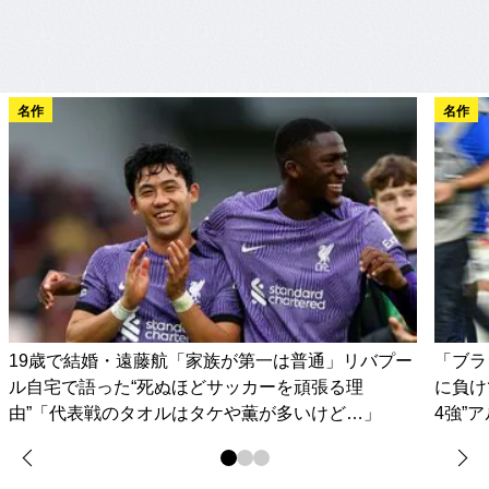
名作
名作
19歳で結婚・遠藤航「家族が第一は普通」リバプー
「ブラ
ル自宅で語った“死ぬほどサッカーを頑張る理
に負け
由”「代表戦のタオルはタケや薫が多いけど…」
4強”