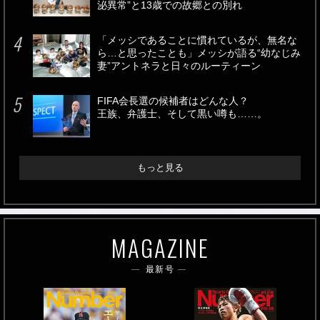
泌異常”と13歳での故郷との別れ
「メッシであることに慣れているが、無名な
ら…と思ったことも」メッシが語る“幼なじみ
妻”アントネラと日々のルーティーン
FIFA会長選の候補者はどんな人？
王族、弁護士、そして黒い噂も……。
もっと見る
MAGAZINE
最新号