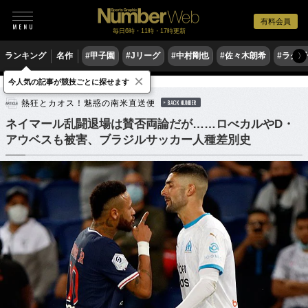
有料会員
毎日6時・11時・17時更新
ランキング
名作
#甲子園
#Jリーグ
#中村剛也
#佐々木朗希
#ラグ
〉
×
今人気の記事が競技ごとに探せます
サッカー
海外サッカー
熱狂とカオス！魅惑の南米直送便
BACK NUMBER
ネイマール乱闘退場は賛否両論だが……ロべカルやD・
アウベスも被害、ブラジルサッカー人種差別史