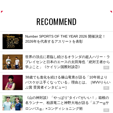
RECOMMEND
Number SPORTS OF THE YEAR 2026 開催決定！
2026年を代表するアスリートを表彰
世界の頂点に君臨し続けるオランダの超人ハリー・ラ
ブレイセンと日本のエースの太田海也「絶対王者から
学ぶこと」《ケイリン国際対談②》
PR
38歳でも進化を続ける篠山竜青が語る「10年前より
バスケが上手くなっている」理由とは。［MVVりらい
ぶ賞 受賞者インタビュー］
PR
《山の神対談》「やっぱり“タイパ”がいい！」箱根の
名ランナー、柏原竜二と神野大地が語る「エアー
サ
®
ロンパス
」×コンディショニング術
®
PR