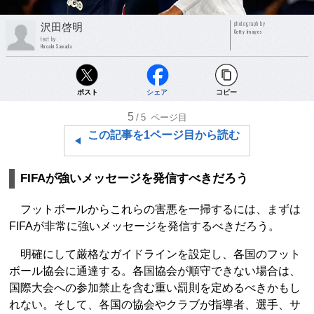
photograph by
沢田啓明
Getty Images
text by
Hiroaki Sawada
ポスト
シェア
コピー
5
/5
ページ目
この記事を1ページ目から読む
FIFAが強いメッセージを発信すべきだろう
フットボールからこれらの害悪を一掃するには、まずは
FIFAが非常に強いメッセージを発信するべきだろう。
明確にして厳格なガイドラインを設定し、各国のフット
ボール協会に通達する。各国協会が順守できない場合は、
国際大会への参加禁止を含む重い罰則を定めるべきかもし
れない。そして、各国の協会やクラブが指導者、選手、サ