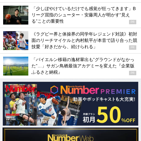
「少しぼやけているだけでも感覚が狂ってきます」B
リーグ屈指のシューター・安藤周人が明かす“見え
る”ことの重要性
PR
《ラグビー界と体操界の同学年レジェンド対談》初対
面のリーチマイケルと内村航平が本音で語り合った競
技愛「好きだから、続けられる」
PR
「バイエルン移籍の逸材輩出も“グラウンドがなかっ
た”…」サガン鳥栖最強アカデミーを変えた『企業版
ふるさと納税』
PR