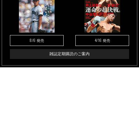
8/6
4/16
発売
発売
雑誌定期購読のご案内