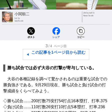
photograph by
小関順二
Nanae Suzuki
text by
Junji Koseki
ポスト
シェア
コピー
3
/4
ページ目
この記事を1ページ目から読む
勝ち試合では必ず大谷の打撃が寄与している。
大谷の各種記録を調べて驚かされるのは重要な試合での
勝負強さである。9月29日現在、勝ち試合と負け試合の打
撃成績をくらべてみよう。
◇勝ち試合……200打数75安打54打点16本塁打、打率.375
◇負け試合……110打数26安打10打点5本塁打、打率.236