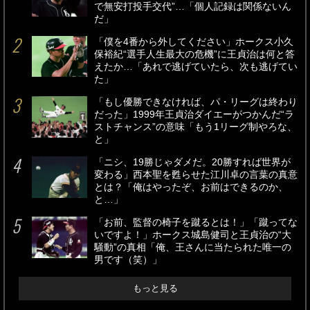
で無安打投手交代”…「個人記録は関係ないん
だ」
「僕を4番から外してください」ホークス小久
保裕紀“選手人生最大の危機”に王貞治は何と答
えたか…「あれで逃げていたら、次も逃げてい
た」
「もし優勝できなければ、パ・リーグは終わり
だった」1999年王貞治ダイエーがつかんだ“ラ
ストチャンス”の意味「もう1リーグ制やろな、
と」
「ニシ、19勝じゃダメだ。20勝すれば世界が
変わる」西本聖を甦らせた江川卓の言葉の真意
とは？「俺はやったぞ、お前はできるのか、
と…」
「お前、監督の椅子を蹴るとは！」「蹴ってな
いですよ！」ホークス城島健司と王貞治の“大
騒動”の真相「俺、王さんに当たられた唯一の
男です（笑）」
もっと見る