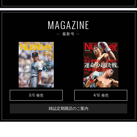
MAGAZINE
最新号
8/6
4/16
発売
発売
雑誌定期購読のご案内