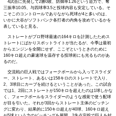
4試合に先発して2勝0敗、防御率1.26という迫力で、奪
三振率10.05、与四球率3.5と投球内容も安定している。そ
こそこのコントロールでありながら死球が4と多いのは、
いかに大谷がソフトバンク各打者の内角を攻めているかを
表していると見る。
ストレートがプロ野球最速の164キロを計測したためス
トレートにばかりスポットライトが当たるが、今季は最初
からエンジンを全開にせず、ここぞというときのために
160キロ超えの豪速球を温存する投球術にも光るものがあ
るのだ。
交流戦の巨人戦ではフォークボールから入ってスライダ
ー、ストレート、あるいは158キロのストレートで入り、
2、3球目にカーブを続けるということがあった。この試合
では1、2回にストレートが150キロを超えたのは1球しかな
く、フォークボールをスライダーのような感覚で使う配球
が目を引いた。それが3回からストレート主体のピッチン
グに変わり、結果的に150キロ超えが40球、160キロ超え
が5球という力のピッチングを展開、2失点完投で巨人を封