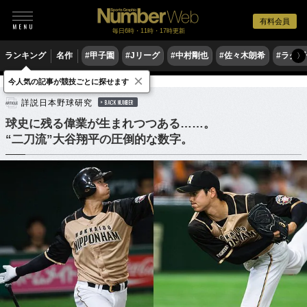
有料会員
毎日6時・11時・17時更新
ランキング
名作
#甲子園
#Jリーグ
#中村剛也
#佐々木朗希
#ラグ
〉
×
今人気の記事が競技ごとに探せます
野球
プロ野球
詳説日本野球研究
BACK NUMBER
球史に残る偉業が生まれつつある……。
“二刀流”大谷翔平の圧倒的な数字。