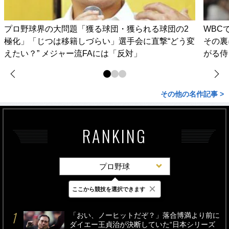
プロ野球界の大問題「獲る球団・獲られる球団の2
WBC
極化」「じつは移籍しづらい」選手会に直撃“どう変
その裏
えたい？” メジャー流FAには「反対」
がる侍
その他の名作記事 >
RANKING
プロ野球
×
ここから競技を選択できます
最新
24時間
週間
「おい、ノーヒットだぞ？」落合博満より前に
ダイエー王貞治が決断していた“日本シリーズ