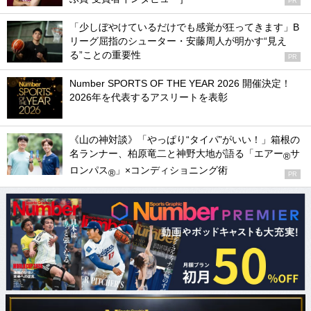
PR
「少しぼやけているだけでも感覚が狂ってきます」B
リーグ屈指のシューター・安藤周人が明かす“見え
る”ことの重要性
PR
Number SPORTS OF THE YEAR 2026 開催決定！
2026年を代表するアスリートを表彰
《山の神対談》「やっぱり“タイパ”がいい！」箱根の
名ランナー、柏原竜二と神野大地が語る「エアー
サ
®
ロンパス
」×コンディショニング術
®
PR