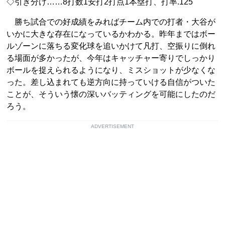
◇引き分け……8打数1安打2打点1本塁打、打率.125
勝ち試合での好成績をみればチーム内での打者・大谷が
いかに大きな存在になっているかわかる。昨年まではボー
ルゾーンに落ちる変化球を追いかけて凡打、空振りに倒れ
る場面が多かったが、今年はキャッチャー寄りでしっかり
ボールを捉えられるようになり、ミスショットが少なくな
った。差し込まれても逆方向に持っていける自信がついた
ことが、そういう懐の深いバッティングを可能にしたのだ
ろう。
ADVERTISEMENT