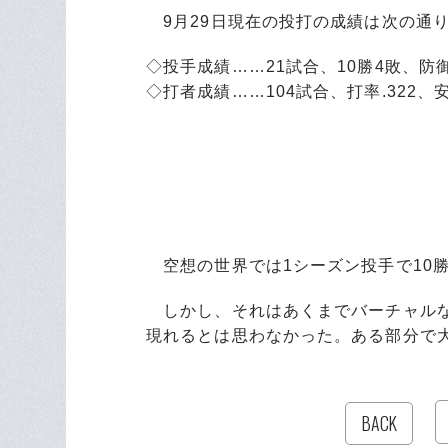
9月29日現在の投打の成績は次の通
◇投手成績……21試合、10勝4敗、防
◇打者成績……104試合、打率.322、安打
空想の世界では1シーズン投手で10勝
しかし、それはあくまでバーチャルな
現れるとは思わなかった。ある部分で
BACK