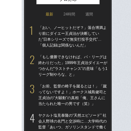
最新
24時間
週間
「おい、ノーヒットだぞ？」落合博満よ
「ア
り前にダイエー王貞治が決断してい
球
た“日本シリーズで無安打投手交代”…
す“
「個人記録は関係ないんだ」
た…
らD
「もし優勝できなければ、パ・リーグは
終わりだった」1999年王貞治ダイエーが
「
つかんだ“ラストチャンス”の意味「もう1
で
リーグ制やろな、と」
を
は
「お前、監督の椅子を蹴るとは！」「蹴
ってないですよ！」ホークス城島健司と
「
王貞治の“大騒動”の真相「俺、王さんに
コー
当たられた唯一の男です（笑）」
人に
で
ヤクルト塩見泰隆の“天然エピソード” 社
会人野球の名門と交渉時に…大学時代の
「
監督「あいつ、ガソリンスタンドで働く
り