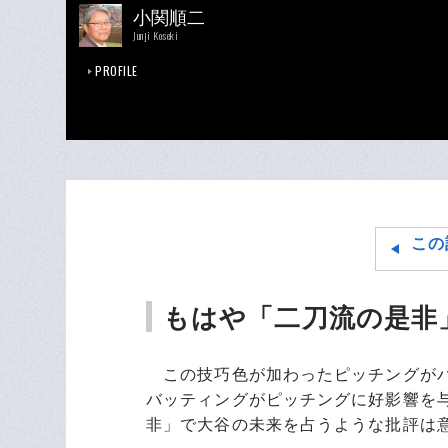
小関順二
Junji Koseki
PROFILE
この
もはや「二刀流の是非
この技巧色が加わったピッチングがバ
バッティングがピッチングに好影響を
非」で大谷の未来を占うような批評は