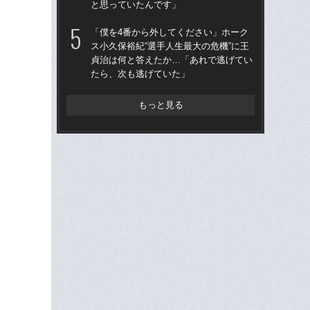
と思っていたんです」
た“
「
「僕を4番から外してください」ホーク
ス小久保裕紀“選手人生最大の危機”に王
「
貞治は何と答えたか…「あれで逃げてい
終わ
たら、次も逃げていた」
つか
リ
もっと見る