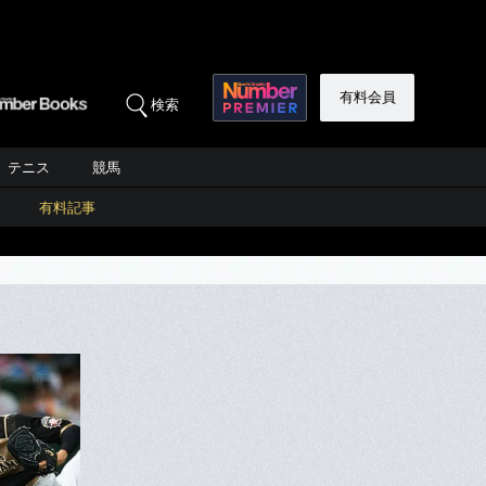
有料会員
検索
テニス
競馬
有料記事