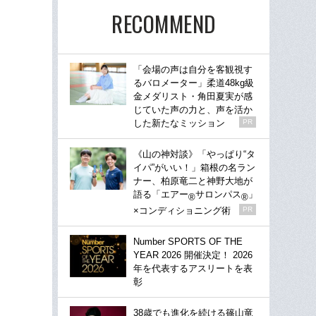
RECOMMEND
「会場の声は自分を客観視す
るバロメーター」柔道48kg級
金メダリスト・角田夏実が感
じていた声の力と、声を活か
した新たなミッション
PR
《山の神対談》「やっぱり“タ
イパ”がいい！」箱根の名ラン
ナー、柏原竜二と神野大地が
語る「エアー
サロンパス
」
®
®
×コンディショニング術
PR
Number SPORTS OF THE
YEAR 2026 開催決定！ 2026
年を代表するアスリートを表
彰
38歳でも進化を続ける篠山竜