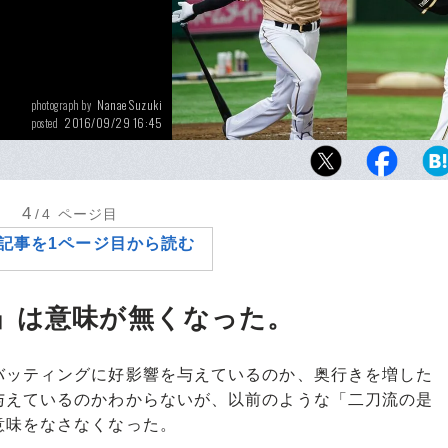
Nanae Suzuki
photograph by
2016/09/29 16:45
posted
投打に常識外れの活躍を見せる大谷翔平。球
間違いなく破格の存在、すでにして生きる伝
か。
4
/4
ページ目
記事を1ページ目から読む
」は意味が無くなった。
ッティングに好影響を与えているのか、奥行きを増した
与えているのかわからないが、以前のような「二刀流の是
意味をなさなくなった。