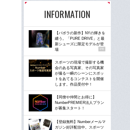
INFORMATION
【バボラの新作】NYの輝きを
纏う。「PURE DRIVE」と最
新シューズに限定モデルが登
場
PR
スポーツの現場で撮影する機
会のある写真家、その写真家
が撮る一瞬のシーンにスポッ
トをあてるコンテストを開催
します。作品受付中！
【同僚や仲間とお得に】
NumberPREMIER法人プラン
が募集スタート！
【登録無料】Numberメールマ
ガジン好評配信中。スポーツ