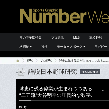
夏の甲子園特集
プロ野球
MLB
高校野球
格闘技
将棋
モータースポーツ
ラグビー
野球
プロ野球
球史に残る偉業が生まれつつある……
詳説日本野球研究
BACK NUMBER
球史に残る偉業が生まれつつある……。
“二刀流”大谷翔平の圧倒的な数字。
text by