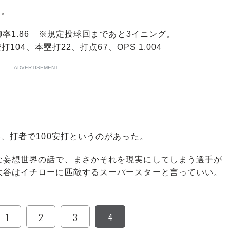
り。
御率1.86 ※規定投球回まであと3イニング。
104、本塁打22、打点67、OPS 1.004
ADVERTISEMENT
、打者で100安打というのがあった。
妄想世界の話で、まさかそれを現実にしてしまう選手が
大谷はイチローに匹敵するスーパースターと言っていい。
1
2
3
4