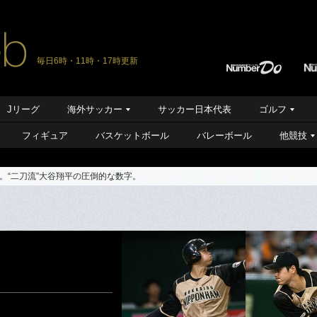
毎日6時・11時・17時更新
Jリーグ
海外サッカー
サッカー日本代表
ゴルフ
フィギュア
バスケットボール
バレーボール
他競技
。“二刀流”大谷翔平の圧倒的な数字。