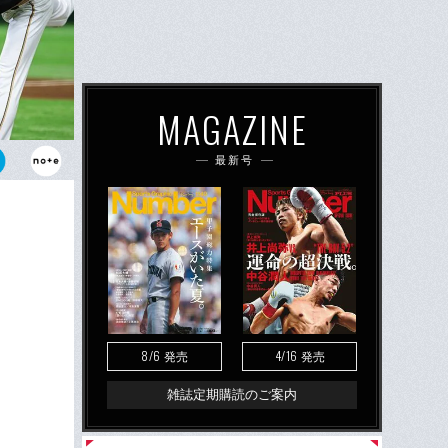
MAGAZINE
最新号
史において、
説と化した
8/6
4/16
発売
発売
雑誌定期購読のご案内