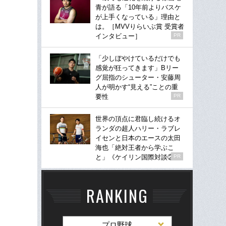
青が語る「10年前よりバスケ
が上手くなっている」理由と
は。［MVVりらいぶ賞 受賞者
インタビュー］
PR
「少しぼやけているだけでも
感覚が狂ってきます」Bリー
グ屈指のシューター・安藤周
人が明かす“見える”ことの重
要性
PR
世界の頂点に君臨し続けるオ
ランダの超人ハリー・ラブレ
イセンと日本のエースの太田
海也「絶対王者から学ぶこ
と」《ケイリン国際対談②》
PR
RANKING
プロ野球