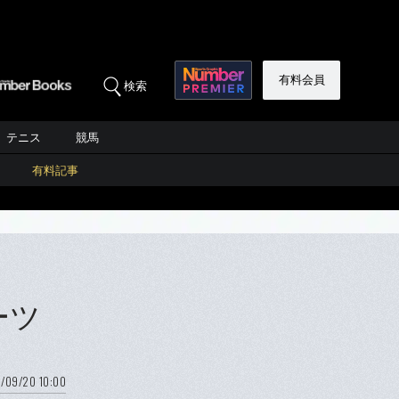
有料会員
検索
テニス
競馬
有料記事
ーツ
/09/20 10:00