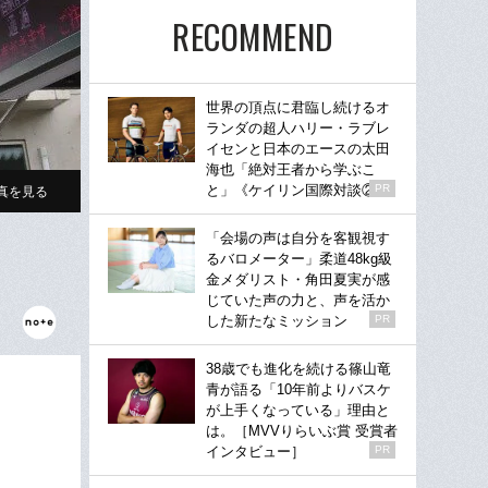
RECOMMEND
世界の頂点に君臨し続けるオ
ランダの超人ハリー・ラブレ
イセンと日本のエースの太田
海也「絶対王者から学ぶこ
と」《ケイリン国際対談②》
PR
真を見る
「会場の声は自分を客観視す
るバロメーター」柔道48kg級
金メダリスト・角田夏実が感
じていた声の力と、声を活か
した新たなミッション
PR
38歳でも進化を続ける篠山竜
青が語る「10年前よりバスケ
が上手くなっている」理由と
は。［MVVりらいぶ賞 受賞者
インタビュー］
PR