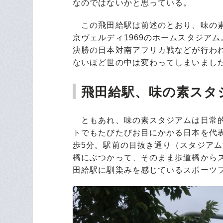
なのではないかと思っている。
この飛田給駅は前述のとおり、味の素
京ヴェルディ1969のホームスタジア
決勝の日本対南アフリカ戦などが行わ
ないほど世の中は変わってしまいまし
飛田給駅、味の素スタ
ともあれ、味の素スタジアムは日常的
トでもたびたびお目にかかる日本を代
歩5分。駅前の目抜き通り（スタジア
橋にぶつかって、そのまま歩道橋から
田給駅に馴染みを感じているスポーツ