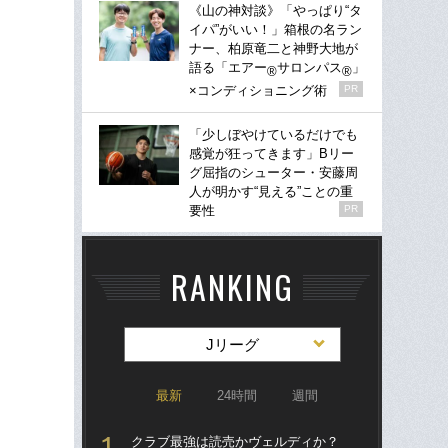
《山の神対談》「やっぱり“タ
イパ”がいい！」箱根の名ラン
ナー、柏原竜二と神野大地が
語る「エアー
サロンパス
」
®
®
×コンディショニング術
PR
「少しぼやけているだけでも
感覚が狂ってきます」Bリー
グ屈指のシューター・安藤周
人が明かす“見える”ことの重
要性
PR
RANKING
Jリーグ
最新
24時間
週間
クラブ最強は読売かヴェルディか？
「