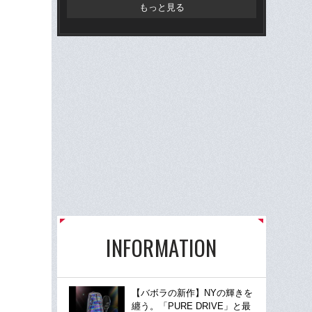
理人
もっと見る
た”
INFORMATION
【バボラの新作】NYの輝きを
纏う。「PURE DRIVE」と最