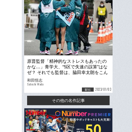
原晋監督「精神的なストレスもあったの
かな…」青学大、“5区で失速の誤算”はな
ぜ？ それでも監督は、脇田幸太朗をこん
な言葉でかばった
和田悟志
Satoshi Wada
2023/01/03
駅伝
その他の名作記事