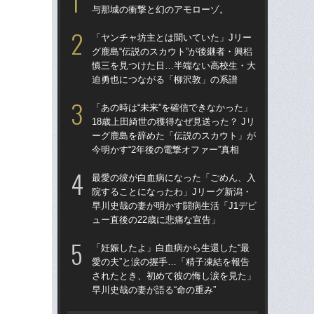
与那城の衝撃と幻のアモローゾ。
トを
顔…
「ヤンチャ坊主とは聞いていた」Jリー
須の
グ鹿島“伝説のスカウト”が後継者・興梠
慎三を見つけた日…半端ない高校生・大
イニ
迫勇也につながる「柳沢敦」の系譜
入
で育
「あの時は“未来”を確信できなかった」
〈
18歳上田綺世の獲得なぜ見送った？ Jリ
ーグ鹿島を辞めた「伝説のスカウト」が
「妊
今明かす“2年後の電撃オファー”真相
愛の
さ
最愛の彼が白血病になった「ごめん、入
早川
院することになったわ」Jリーグ新潟・
早川史哉の妻が明かす闘病生活「J1デビ
「昨
ュー直後の22歳に悲痛な宣告」
まな
決め
「妊娠したよ」白血病から生還した“最
年
愛の夫”と涙の握手…「精子凍結を報告
されたとき、初めて彼の悔し涙を見た」
「な
早川史哉の妻が語る“命の重み”
った
きな