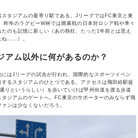
スタジアムの最寄り駅である。JリーグではFC東京と東
ム。昨年のラグビーW杯では開幕戦の日本対ロシア戦や準々
れたのも記憶に新しい（あの熱狂、たった1年前とは思え
たね……）。
ジアム以外に何があるのか？
にはJリーグの試合が行われ、国際的なスポーツイベン
表するスタジアムのひとつである。アクセスは飛田給駅徒
ム通りというらしい）を歩いていけば甲州街道を渡る歩道
スタジアムのゲートへ。FC東京のサポーターのみならず飛
ファンは少なくないだろう。