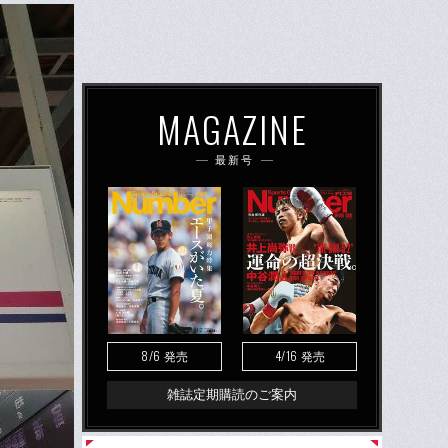
MAGAZINE
最新号
8/6
4/16
発売
発売
雑誌定期購読のご案内