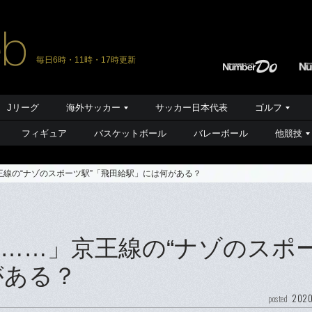
毎日6時・11時・17時更新
Jリーグ
海外サッカー
サッカー日本代表
ゴルフ
フィギュア
バスケットボール
バレーボール
他競技
線の“ナゾのスポーツ駅”「飛田給駅」には何がある？
……」京王線の“ナゾのスポ
がある？
2020
posted