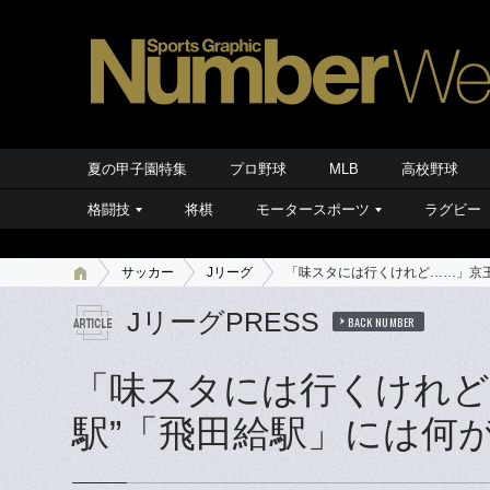
夏の甲子園特集
プロ野球
MLB
高校野球
格闘技
将棋
モータースポーツ
ラグビー
サッカー
Jリーグ
「味スタには行くけれど……」京王
JリーグPRESS
BACK NUMBER
「味スタには行くけれど
駅”「飛田給駅」には何