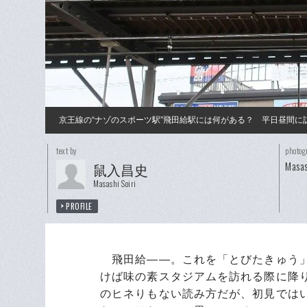
京王線の“ナゾのスポーツ駅”飛田給駅には何がある？ 平日昼間に
text by
photog
Masas
鼠入昌史
Masashi Soiri
PROFILE
飛田給――。これを「とびたきゅう」
けば味の素スタジアムを訪れる際に降
のヒネりもない読み方だが、初見では