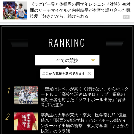
《ラグビー界と体操界の同学年レジェンド対談》初対
面のリーチマイケルと内村航平が本音で語り合った競
技愛「好きだから、続けられる」
PR
RANKING
全ての競技
×
ここから競技を選択できます
最新
24時間
週間
「聖光はレベルが高くて行けない」からのスタ
ートも…「高校で球速15キロアップ」福島の
絶対王者を封じた「ソフトボール出身」“背番
号17”の正体
卒業生の大半が東大・京大・医学部に!? “偏差
値78”「関西の超進学校」ハンドボール部がイ
ンターハイ出場の衝撃…東大寺学園「まさかの
快挙」のウラ話