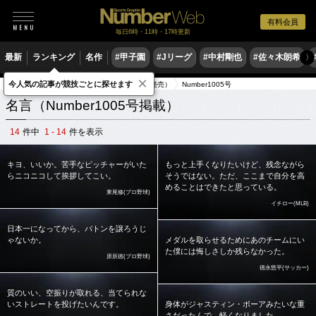
有料会員
毎日6時・11時・17時更新
最新
ランキング
名作
#甲子園
#Jリーグ
#中村剛也
#佐々木朗希
〉
×
今人気の記事が競技ごとに探せます
スポーツ名言集
出典元雑誌（2020年発売）
Number1005号
名言（Number1005号掲載）
14
件中
1 - 14
件を表示
キヨ、いいか。苦手なピッチャーがいた
もっと上手くなりたいけど、残念ながら
らニコニコして挨拶してこい。
そうではない。ただ、ここまで自分を高
めることはできたと思っている。
東尾修(プロ野球)
イチロー(MLB)
日本一になってから、バトンを譲ろうじ
ゃないか。
メダルを取らせるためにあのチームにい
た僕には悔しさしか残らなかった。
原辰徳(プロ野球)
徳永悠平(サッカー)
質のいい、空振りが取れる、当てられな
いストレートを投げたいんです。
身体がジャスティン・ボーアみたいな重
さだったんで、軽くなりました。