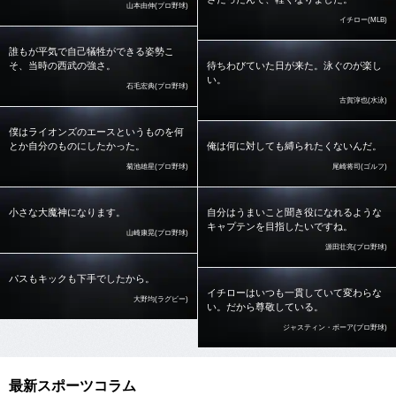
山本由伸(プロ野球)
イチロー(MLB)
誰もが平気で自己犠牲ができる姿勢こ
そ、当時の西武の強さ。
待ちわびていた日が来た。泳ぐのが楽し
い。
石毛宏典(プロ野球)
古賀淳也(水泳)
僕はライオンズのエースというものを何
とか自分のものにしたかった。
俺は何に対しても縛られたくないんだ。
菊池雄星(プロ野球)
尾崎将司(ゴルフ)
小さな大魔神になります。
自分はうまいこと聞き役になれるような
キャプテンを目指したいですね。
山崎康晃(プロ野球)
源田壮亮(プロ野球)
パスもキックも下手でしたから。
イチローはいつも一貫していて変わらな
大野均(ラグビー)
い。だから尊敬している。
ジャスティン・ボーア(プロ野球)
最新スポーツコラム