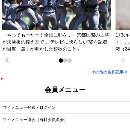
「やってもーたー！全国に恥を…」京都国際の主将
173
が決勝後の控え室で…“テレビに映らない”姿を記者
す」…
が目撃「選手が明かした校歌のこと」
渚（2
その他の名作記事 >
会員メニュー
マイメニュー登録・ログイン
マイメニュー退会（有料会員退会）