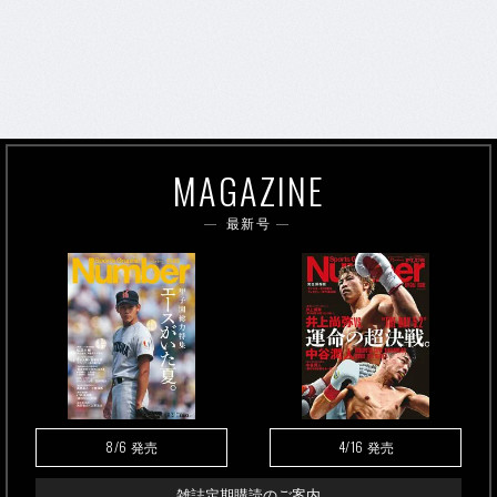
MAGAZINE
最新号
8/6
4/16
発売
発売
雑誌定期購読のご案内