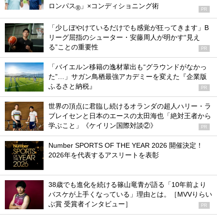
ロンパス
」×コンディショニング術
®
PR
「少しぼやけているだけでも感覚が狂ってきます」B
リーグ屈指のシューター・安藤周人が明かす“見え
る”ことの重要性
PR
「バイエルン移籍の逸材輩出も“グラウンドがなかっ
た”…」サガン鳥栖最強アカデミーを変えた『企業版
ふるさと納税』
PR
世界の頂点に君臨し続けるオランダの超人ハリー・ラ
ブレイセンと日本のエースの太田海也「絶対王者から
学ぶこと」《ケイリン国際対談②》
PR
Number SPORTS OF THE YEAR 2026 開催決定！
2026年を代表するアスリートを表彰
38歳でも進化を続ける篠山竜青が語る「10年前より
バスケが上手くなっている」理由とは。［MVVりらい
ぶ賞 受賞者インタビュー］
PR