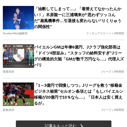
「油断してしまって…」「着替えてなかったんか
い！」木原龍一に三浦璃来が“思わずツッコん
だ”扇風機事件…引退後も変わらない“りくりゅう
の関係性”
NumberWeb編集部
フィギュアスケート | 9時間前
バイエルンGMは年俸6億円、Jクラブ強化部長は
「ドイツ4部並み」“スタッフの給料安すぎ”Jリー
グの構造的欠陥「GMが数千万円なら…」代理人ズ
バリ
龍後昌弥
Jリーグ | 9時間前
「1～3億円で我慢しつつ」Jリーグを救う“移籍金
ビジネス秘策”セルオン条項とは「もしバイエルン
移籍が20億円で10％なら…」「日本人は安く買え
るが」
龍後昌弥
Jリーグ | 9時間前
記事をもっと読む