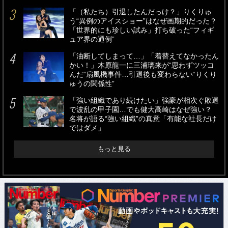
「（私たち）引退したんだっけ？」りくりゅ
う“異例のアイスショー”はなぜ画期的だった？
「世界的にも珍しい試み」打ち破った“フィギ
ュア界の通例”
「油断してしまって…」「着替えてなかったん
かい！」木原龍一に三浦璃来が“思わずツッコ
んだ”扇風機事件…引退後も変わらない“りくり
ゅうの関係性”
「強い組織であり続けたい」強豪が相次ぐ敗退
で波乱の甲子園…でも健大高崎はなぜ強い？
名将が語る“強い組織”の真意「有能な社長だけ
ではダメ」
もっと見る